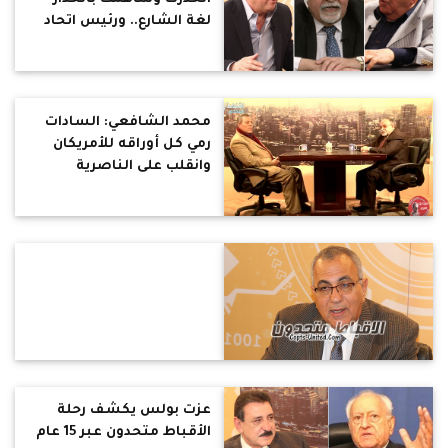
لغة الشارع.. ورئيس اتحاد
النقابات الفنية: لقد انذرت
الفضائيات بعرض تترات
الدراما كاملة لأنها حقوق
لمبدعين
محمد الشافعي: السادات
رمي كل أوراقه للأمريكان
وانقلب على الناصرية
عزت بولس يكشف رحلة
الأقباط متحدون عبر 15 عام