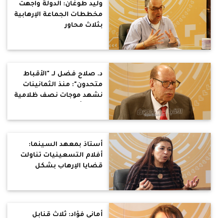
وليد طوغان: الدولة واجهت
مخططات الجماعة الإرهابية
بثلاث محاور
د. صلاح فضل لـ "الأقباط
متحدون": منذ الثمانينات
نشهد موجات نصف ظلامية
تحاول أن تطفئ موجات
التنوير
أستاذ بمعهد السينما:
أفلام التسعينيات تناولت
قضايا الإرهاب بشكل
(كرتوني)
أماني فؤاد: ثلاث قنابل