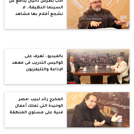
الأب بطرس دانيال يدافع عن
السينما النظيفة.. لا
نشجع أفلام بها مشاهد
عنف أو جنس
بالفيديو.. تعرف على
كواليس التدريب فى معهد
الإذاعة والتليفزيون
المخرج رائد لبيب :مصر
الوحيدة التى تملك أعمال
فنية على مستوي المنطقة
كلها