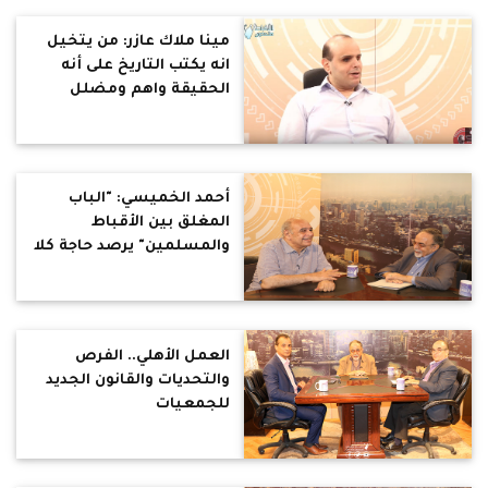
لوحاتي أما للموقف أو
الشكل.. أكبر جائزة حصلت
مينا ملاك عازر: من يتخيل
عليها هى حب الناس لفني
انه يكتب التاريخ على أنه
الحقيقة واهم ومضلل
أحمد الخميسي: "الباب
المغلق بين الأقباط
والمسلمين" يرصد حاجة كلا
منا للآخر
العمل الأهلي.. الفرص
والتحديات والقانون الجديد
للجمعيات