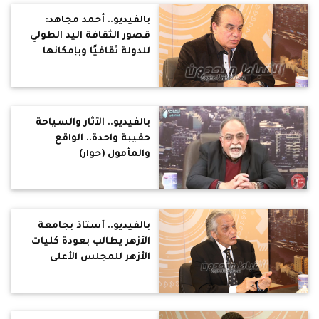
بالفيديو.. أحمد مجاهد:
قصور الثقافة اليد الطولي
للدولة ثقافيًا وبإمكانها
تنوير كل مصر وهى ضامن
حقيقي لمواجهة الفكر
المتطرف (حوار)
بالفيديو.. الآثار والسياحة
حقيبة واحدة.. الواقع
والمأمول (حوار)
بالفيديو.. أستاذ بجامعة
الأزهر يطالب بعودة كليات
الأزهر للمجلس الأعلى
للجامعات والمعاهد
الازهرية لوزارة التعليم