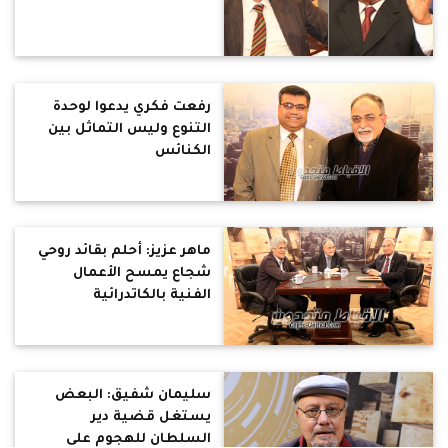
رفعت فكري يدعوا لوحدة
التنوع وليس التماثل بين
الكنائس
ماهر عزيز: أحلم بقائد روحي
شجاع يمسح الأعمال
الفنية بالكاتدرائية
سليمان شفيق: البعض
يستغل قضية دير
السلطان للهجوم على