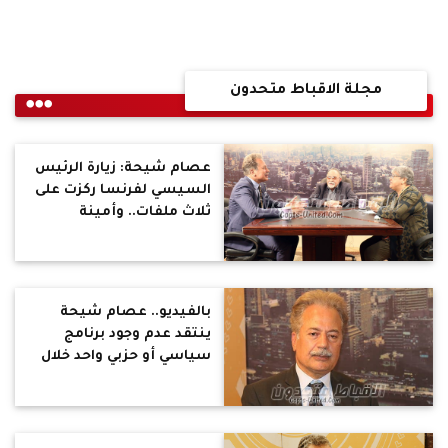
مجلة الاقباط متحدون
عصام شيحة: زيارة الرئيس
السيسي لفرنسا ركزت على
ثلاث ملفات.. وأمينة
النقاش تؤكد: الحصانة
تمنح للنائب للتعبير عن
أرائه الحرة تحت قبة
البرلمان
بالفيديو.. عصام شيحة
ينتقد عدم وجود برنامج
سياسي أو حزبي واحد خلال
الانتخابات البرلمانية