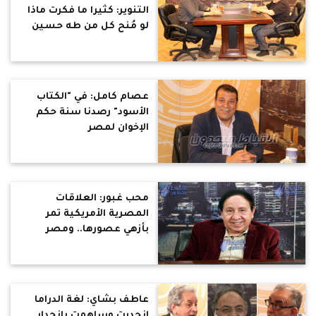
التنوير: كثيرا ما فكرت ماذا
لو مُنح كل من طه حسين
وتوفيق الحكيم وسلامه
موسى ونجيب محفوظ
ولويس عوض وغيرهم حرية
الكتابة ؟
عصام كامل: في "الكتاب
الأسود" رصدنا سنة حكم
الإخوان لمصر
محب غبور: العلاقات
المصرية الأمريكية تمر
بأزهي عصورها.. ومصر
جسد مريض نحاول علاجه لا
الطعن فيه
عاطف بشاي: لغة الدراما
انحدرت وساهمت بانحدار