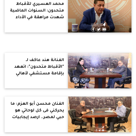
محمد العسيري للأقباط
متحدون: السنوات الماضية
شهدت مراهقة في الأداء
الإعلامي.. وغياب وزير
الإعلام أضر بالمشهد
الإعلامي في مصر
الفنانة هند عاكف لـ
"الأقباط متحدون": اتعهد
بإقامة مستشفي لأهالي
المقطم.. وأطالب بوزارة
للمرأة
الفنان محسن أبو العزم: ما
يحركني فى كل لوحاتي هو
حبي لمصر.. ارصد إيجابيات
وسلبيات الطبقات
الشعبية.. المبالغة فى