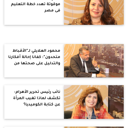
موقوتة تهدد خطة التعليم
فى مصر
محمود العلايلي لـ"الأقباط
متحدون": كفانا إحالة أفكارنا
والتدليل على صحتها من
الأقدمين.. وينتقد التبرع
لبناء المعاهد الدينية.. بناء
مدرسة فضل عظيم أيضًا
نائب رئيس تحرير الأهرام:
تكشف لماذا تغيب المرأة
عن كتابة الكوميديا؟