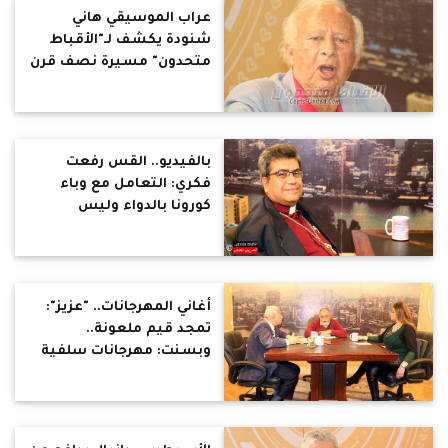
عراب الموسيقي هاني
شنودة يكشف لـ"الأقباط
متحدون" مسيرة نصف قرن
من الموسيقي المصرية
بالفيديو.. القس رفعت
فكري: التعامل مع وباء
كورونا بالدواء وليس
بالدعاء
أغاني المهرجانات.. "عزيز":
تمجد قيم ملعونة..
وبسنت: مهرجانات سلفية
تحرض على المرأة