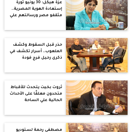
عزة هيكل: 30 يونيو ثورة
إستعادة الهوية المصرية..
مثقفو مصر ورسالتهم علي
مر العصور
حذر قبل السقوط وكشف
الملعوب.. أسرار تكشف في
ذكرى رحيل فرج فودة
ثروت بخيت يتحدث للأقباط
متحدون معلقًا على الأحداث
الحالية علي الساحة
السياسية
مصطفى رحمة لستوديو