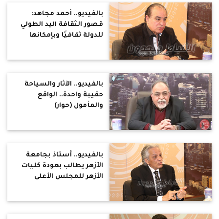
بالفيديو.. أحمد مجاهد:
قصور الثقافة اليد الطولي
للدولة ثقافيًا وبإمكانها
تنوير كل مصر وهى ضامن
حقيقي لمواجهة الفكر
المتطرف (حوار)
بالفيديو.. الآثار والسياحة
حقيبة واحدة.. الواقع
والمأمول (حوار)
بالفيديو.. أستاذ بجامعة
الأزهر يطالب بعودة كليات
الأزهر للمجلس الأعلى
للجامعات والمعاهد
الازهرية لوزارة التعليم