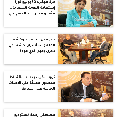
عزة هيكل: 30 يونيو ثورة
إستعادة الهوية المصرية..
مثقفو مصر ورسالتهم علي
مر العصور
حذر قبل السقوط وكشف
الملعوب.. أسرار تكشف في
ذكرى رحيل فرج فودة
ثروت بخيت يتحدث للأقباط
متحدون معلقًا على الأحداث
الحالية علي الساحة
السياسية
مصطفى رحمة لستوديو