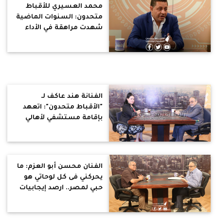
محمد العسيري للأقباط
متحدون: السنوات الماضية
شهدت مراهقة في الأداء
الإعلامي.. وغياب وزير
الإعلام أضر بالمشهد
الإعلامي في مصر
الفنانة هند عاكف لـ
"الأقباط متحدون": اتعهد
بإقامة مستشفي لأهالي
المقطم.. وأطالب بوزارة
للمرأة
الفنان محسن أبو العزم: ما
يحركني فى كل لوحاتي هو
حبي لمصر.. ارصد إيجابيات
وسلبيات الطبقات
الشعبية.. المبالغة فى