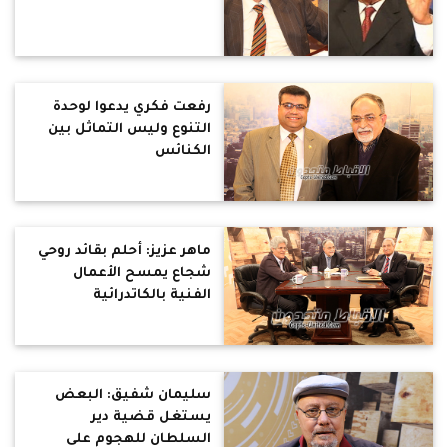
رفعت فكري يدعوا لوحدة
التنوع وليس التماثل بين
الكنائس
ماهر عزيز: أحلم بقائد روحي
شجاع يمسح الأعمال
الفنية بالكاتدرائية
سليمان شفيق: البعض
يستغل قضية دير
السلطان للهجوم على