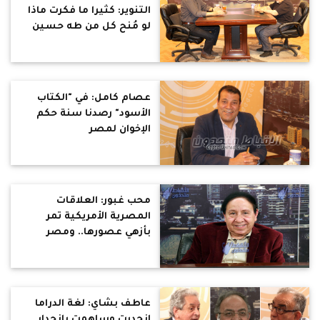
التنوير: كثيرا ما فكرت ماذا
لو مُنح كل من طه حسين
وتوفيق الحكيم وسلامه
موسى ونجيب محفوظ
ولويس عوض وغيرهم حرية
الكتابة ؟
عصام كامل: في "الكتاب
الأسود" رصدنا سنة حكم
الإخوان لمصر
محب غبور: العلاقات
المصرية الأمريكية تمر
بأزهي عصورها.. ومصر
جسد مريض نحاول علاجه لا
الطعن فيه
عاطف بشاي: لغة الدراما
انحدرت وساهمت بانحدار