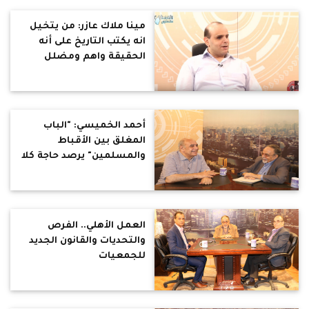
لوحاتي أما للموقف أو
الشكل.. أكبر جائزة حصلت
مينا ملاك عازر: من يتخيل
عليها هى حب الناس لفني
انه يكتب التاريخ على أنه
الحقيقة واهم ومضلل
أحمد الخميسي: "الباب
المغلق بين الأقباط
والمسلمين" يرصد حاجة كلا
منا للآخر
العمل الأهلي.. الفرص
والتحديات والقانون الجديد
للجمعيات