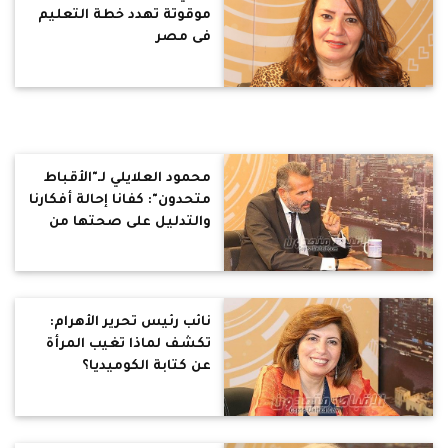
موقوتة تهدد خطة التعليم
فى مصر
محمود العلايلي لـ"الأقباط
متحدون": كفانا إحالة أفكارنا
والتدليل على صحتها من
الأقدمين.. وينتقد التبرع
لبناء المعاهد الدينية.. بناء
مدرسة فضل عظيم أيضًا
نائب رئيس تحرير الأهرام:
تكشف لماذا تغيب المرأة
عن كتابة الكوميديا؟