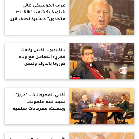
عراب الموسيقي هاني
شنودة يكشف لـ"الأقباط
متحدون" مسيرة نصف قرن
من الموسيقي المصرية
بالفيديو.. القس رفعت
فكري: التعامل مع وباء
كورونا بالدواء وليس
بالدعاء
أغاني المهرجانات.. "عزيز":
تمجد قيم ملعونة..
وبسنت: مهرجانات سلفية
تحرض على المرأة