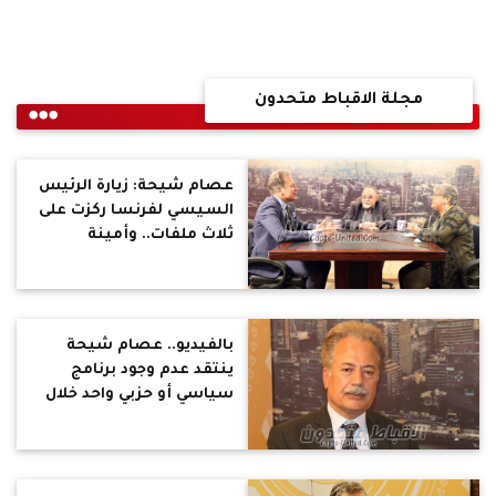
مجلة الاقباط متحدون
عصام شيحة: زيارة الرئيس
السيسي لفرنسا ركزت على
ثلاث ملفات.. وأمينة
النقاش تؤكد: الحصانة
تمنح للنائب للتعبير عن
أرائه الحرة تحت قبة
البرلمان
بالفيديو.. عصام شيحة
ينتقد عدم وجود برنامج
سياسي أو حزبي واحد خلال
الانتخابات البرلمانية