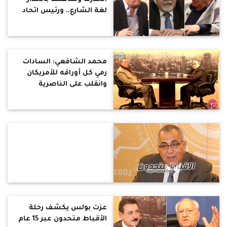
لغة الشارع.. ورئيس اتحاد
النقابات الفنية: لقد انذرت
الفضائيات بعرض تترات
الدراما كاملة لأنها حقوق
لمبدعين
محمد الشافعي: السادات
رمي كل أوراقه للأمريكان
وانقلب على الناصرية
عزت بولس يكشف رحلة
الأقباط متحدون عبر 15 عام