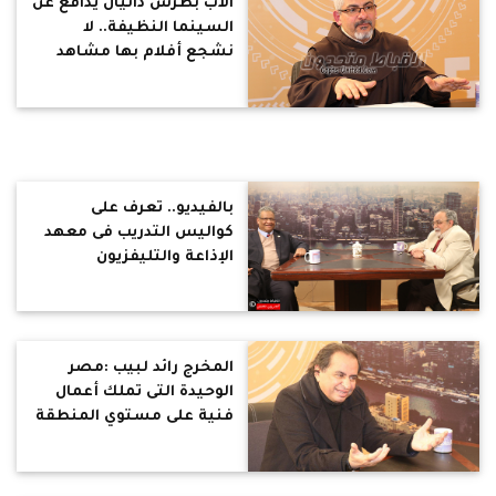
الأب بطرس دانيال يدافع عن
السينما النظيفة.. لا
نشجع أفلام بها مشاهد
عنف أو جنس
بالفيديو.. تعرف على
كواليس التدريب فى معهد
الإذاعة والتليفزيون
المخرج رائد لبيب :مصر
الوحيدة التى تملك أعمال
فنية على مستوي المنطقة
كلها