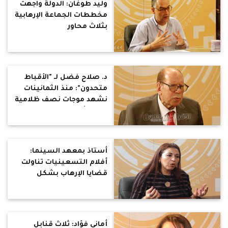
وليد طوغان: الدولة واجهت
مخططات الجماعة الإرهابية
بثلاث محاور
د. صلاح فضل لـ "الأقباط
متحدون": منذ الثمانينات
نشهد موجات نصف ظلامية
تحاول أن تطفئ موجات
التنوير
أستاذ بمعهد السينما:
أفلام التسعينيات تناولت
قضايا الإرهاب بشكل
(كرتوني)
أماني فؤاد: ثلاث قنابل