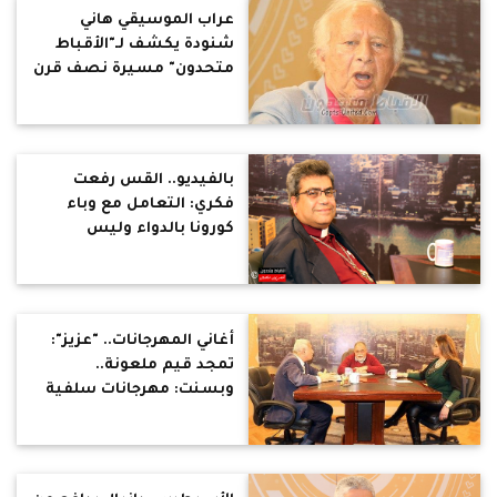
عراب الموسيقي هاني
شنودة يكشف لـ"الأقباط
متحدون" مسيرة نصف قرن
من الموسيقي المصرية
بالفيديو.. القس رفعت
فكري: التعامل مع وباء
كورونا بالدواء وليس
بالدعاء
أغاني المهرجانات.. "عزيز":
تمجد قيم ملعونة..
وبسنت: مهرجانات سلفية
تحرض على المرأة