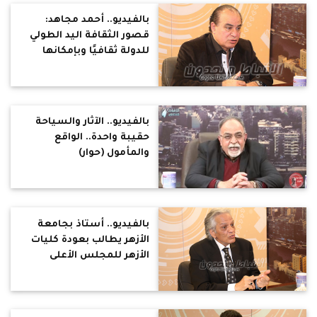
بالفيديو.. أحمد مجاهد:
قصور الثقافة اليد الطولي
للدولة ثقافيًا وبإمكانها
تنوير كل مصر وهى ضامن
حقيقي لمواجهة الفكر
المتطرف (حوار)
بالفيديو.. الآثار والسياحة
حقيبة واحدة.. الواقع
والمأمول (حوار)
بالفيديو.. أستاذ بجامعة
الأزهر يطالب بعودة كليات
الأزهر للمجلس الأعلى
للجامعات والمعاهد
الازهرية لوزارة التعليم