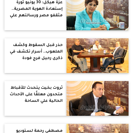
عزة هيكل: 30 يونيو ثورة
إستعادة الهوية المصرية..
مثقفو مصر ورسالتهم علي
مر العصور
حذر قبل السقوط وكشف
الملعوب.. أسرار تكشف في
ذكرى رحيل فرج فودة
ثروت بخيت يتحدث للأقباط
متحدون معلقًا على الأحداث
الحالية علي الساحة
السياسية
مصطفى رحمة لستوديو