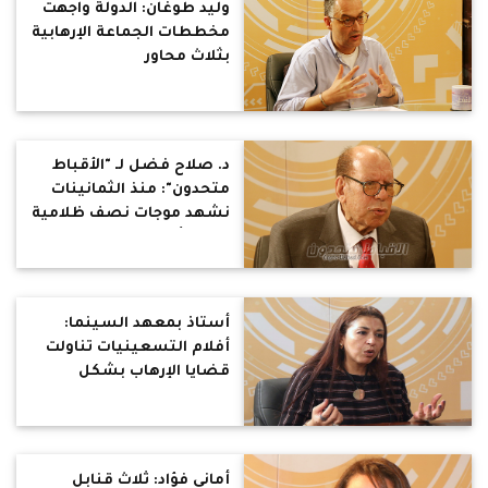
وليد طوغان: الدولة واجهت
مخططات الجماعة الإرهابية
بثلاث محاور
د. صلاح فضل لـ "الأقباط
متحدون": منذ الثمانينات
نشهد موجات نصف ظلامية
تحاول أن تطفئ موجات
التنوير
أستاذ بمعهد السينما:
أفلام التسعينيات تناولت
قضايا الإرهاب بشكل
(كرتوني)
أماني فؤاد: ثلاث قنابل