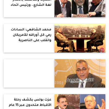
لغة الشارع.. ورئيس اتحاد
النقابات الفنية: لقد انذرت
الفضائيات بعرض تترات
الدراما كاملة لأنها حقوق
لمبدعين
محمد الشافعي: السادات
رمي كل أوراقه للأمريكان
وانقلب على الناصرية
عزت بولس يكشف رحلة
الأقباط متحدون عبر 15 عام