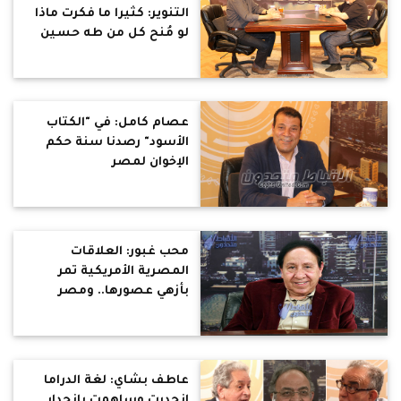
التنوير: كثيرا ما فكرت ماذا
لو مُنح كل من طه حسين
وتوفيق الحكيم وسلامه
موسى ونجيب محفوظ
ولويس عوض وغيرهم حرية
الكتابة ؟
عصام كامل: في "الكتاب
الأسود" رصدنا سنة حكم
الإخوان لمصر
محب غبور: العلاقات
المصرية الأمريكية تمر
بأزهي عصورها.. ومصر
جسد مريض نحاول علاجه لا
الطعن فيه
عاطف بشاي: لغة الدراما
انحدرت وساهمت بانحدار