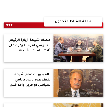
مجلة الاقباط متحدون
عصام شيحة: زيارة الرئيس
السيسي لفرنسا ركزت على
ثلاث ملفات.. وأمينة
النقاش تؤكد: الحصانة
تمنح للنائب للتعبير عن
أرائه الحرة تحت قبة
البرلمان
بالفيديو.. عصام شيحة
ينتقد عدم وجود برنامج
سياسي أو حزبي واحد خلال
الانتخابات البرلمانية