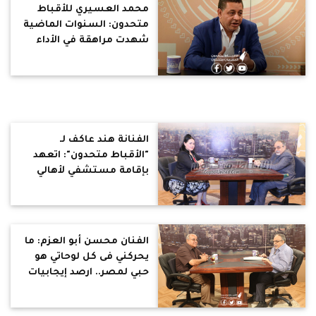
محمد العسيري للأقباط
متحدون: السنوات الماضية
شهدت مراهقة في الأداء
الإعلامي.. وغياب وزير
الإعلام أضر بالمشهد
الإعلامي في مصر
الفنانة هند عاكف لـ
"الأقباط متحدون": اتعهد
بإقامة مستشفي لأهالي
المقطم.. وأطالب بوزارة
للمرأة
الفنان محسن أبو العزم: ما
يحركني فى كل لوحاتي هو
حبي لمصر.. ارصد إيجابيات
وسلبيات الطبقات
الشعبية.. المبالغة فى