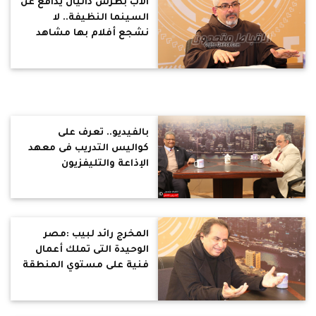
الأب بطرس دانيال يدافع عن
السينما النظيفة.. لا
نشجع أفلام بها مشاهد
عنف أو جنس
بالفيديو.. تعرف على
كواليس التدريب فى معهد
الإذاعة والتليفزيون
المخرج رائد لبيب :مصر
الوحيدة التى تملك أعمال
فنية على مستوي المنطقة
كلها