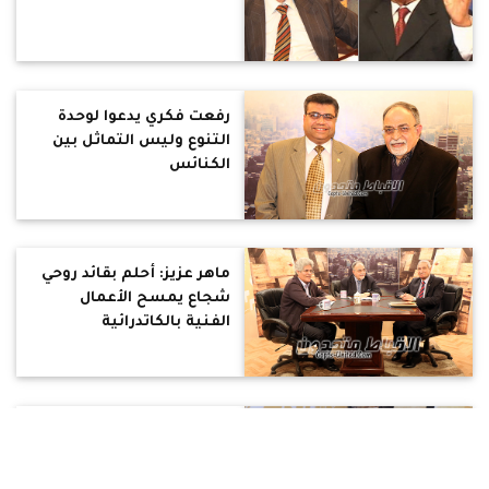
رفعت فكري يدعوا لوحدة
التنوع وليس التماثل بين
الكنائس
ماهر عزيز: أحلم بقائد روحي
شجاع يمسح الأعمال
الفنية بالكاتدرائية
سليمان شفيق: البعض
يستغل قضية دير
السلطان للهجوم على