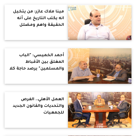
لوحاتي أما للموقف أو
الشكل.. أكبر جائزة حصلت
مينا ملاك عازر: من يتخيل
عليها هى حب الناس لفني
انه يكتب التاريخ على أنه
الحقيقة واهم ومضلل
أحمد الخميسي: "الباب
المغلق بين الأقباط
والمسلمين" يرصد حاجة كلا
منا للآخر
العمل الأهلي.. الفرص
والتحديات والقانون الجديد
للجمعيات