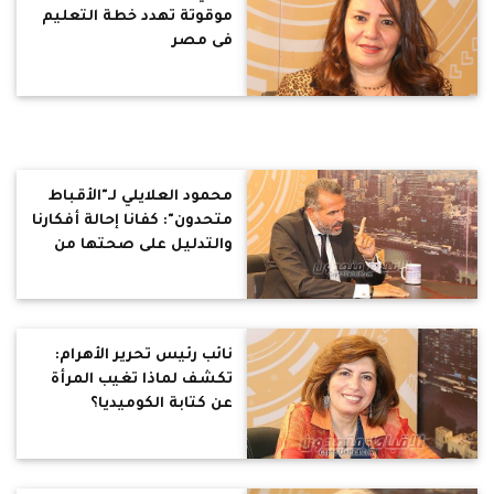
موقوتة تهدد خطة التعليم
فى مصر
محمود العلايلي لـ"الأقباط
متحدون": كفانا إحالة أفكارنا
والتدليل على صحتها من
الأقدمين.. وينتقد التبرع
لبناء المعاهد الدينية.. بناء
مدرسة فضل عظيم أيضًا
نائب رئيس تحرير الأهرام:
تكشف لماذا تغيب المرأة
عن كتابة الكوميديا؟