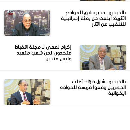
بالفيديو.. مدير سابق للمواقع
الأثرية: أبلغت عن بعثة إسرائيلية
للتنقيب عن الآثار
إكرام لمعي لـ مجلة الأقباط
متحدون: نحن شعب متعبد
وليس متدين
بالفيديو.. شارل فؤاد: أغلب
المصريين وقعوا فريسة للمواقع
الإخوانية