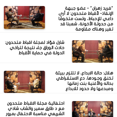
"فريد زهران" - عضو جبهة
الإنقاذ- لأقباط متحدون: لا أرى
داعي للإحباط، ولست متخوفًا
من حدوتة الأخونة، شعبنا قد
تغير وهناك مقاومة
شارل فؤاد لمجلة اقباط متحدون:
حادث الوراق جاء نتيجة لتراخي
الدولة في حماية الأقباط
هلال: حالة الابداع، لا تلتزم ببيئة
تخنق وجودها، دع الاستقراطي
بحاله والأغنية بنت زمانها
ومبدعها ولا حدود للابداع
احتفالية مجلة الاقباط متحدون
مع د طارق سمير والشاب شادي
الشريعي مناسبة الاحتفال بمرور