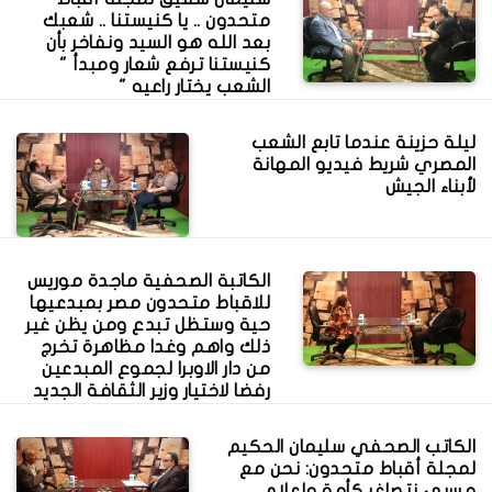
متحدون .. يا كنيستنا .. شعبك
بعد الله هو السيد ونفاخر بأن
كنيستنا ترفع شعار ومبدأ "
الشعب يختار راعيه "
ليلة حزينة عندما تابع الشعب
المصري شريط فيديو المهانة
لأبناء الجيش
الكاتبة الصحفية ماجدة موريس
للاقباط متحدون مصر بمبدعيها
حية وستظل تبدع ومن يظن غير
ذلك واهم وغدا مظاهرة تخرج
من دار الاوبرا لجموع المبدعين
رفضا لاختيار وزير الثقافة الجديد
الكاتب الصحفي سليمان الحكيم
لمجلة أقباط متحدون: نحن مع
مرسي نتصاغر كأمة وإعلام