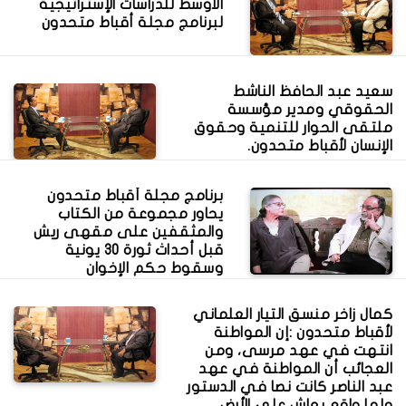
الأوسط للدراسات الإستراتيجية
لبرنامج مجلة أقباط متحدون
سعيد عبد الحافظ الناشط
الحقوقي ومدير مؤسسة
ملتقى الحوار للتنمية وحقوق
الإنسان لأقباط متحدون.
برنامج مجلة أقباط متحدون
يحاور مجموعة من الكتاب
والمثقفين على مقهى ريش
قبل أحداث ثورة 30 يونية
وسقوط حكم الإخوان
كمال زاخر منسق التيار العلماني
لأقباط متحدون :إن المواطنة
انتهت في عهد مرسى، ومن
العجائب أن المواطنة في عهد
عبد الناصر كانت نصا في الدستور
ولها واقع يعاش على الأرض