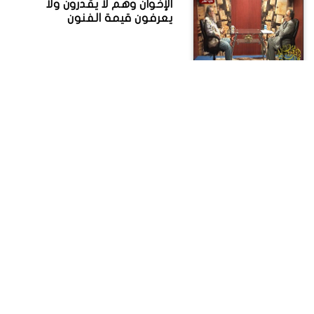
الإخوان وهم لا يقدرون ولا
يعرفون قيمة الفنون
فارس: الاعتداء على الكاتدرائية
"قرصة دون" للبابا، وشعبان:المقر
البابوي يميز بين الصحفيين في
تمرير البيانات الهامة
فينوس فؤاد لـ "مجلة
المتحدون": مرسي فاقد
الشرعية وهدف الإسلاميين
التخلص من الأقلام الحرة وهذا لن
يحدث
"فريد زهران" - عضو جبهة
الإنقاذ- لأقباط متحدون: لا أرى
داعي للإحباط، ولست متخوفًا