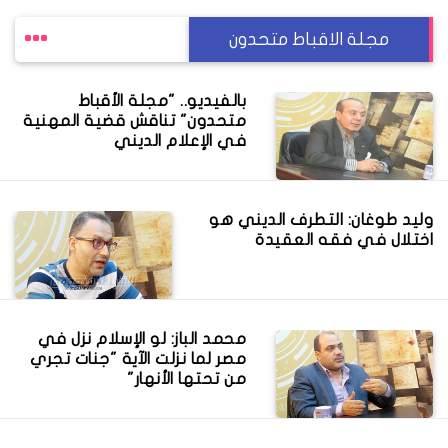
مجلة الاقباط متحدون
بالفيديو.. "مجلة الأقباط
متحدون" تناقش قضية المهنية
في الإعلام الديني
وليد طوغان: التطرف الديني هو
اختلال في فقه العقيدة
محمد الباز: لو الإسلام نزل في
مصر لما نزلت الآية "جنات تجري
من تحتها الأنهار"