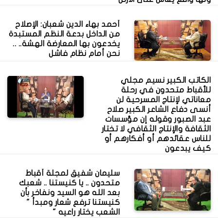
أحمد بهاء الدين شعبان: الإصلاح
من الداخل بدعة النظم المستبدة
يخدعون بها المعارضة الهشة.. ..
نحن أمام نظام فاشل
الكاتب الكبير نسيم مجلي
للأقباط متحدون في رحلة
معاناتي لإنتاج المسرحية لن
أنسى دفاع الشاعر الكبير صلاح
عبد الصبور وقوله إن مؤسسات
الثقافة والإنتاج الثقافي لا تختار
للناس عقائدهم أو أفكارهم أو
كيف يبدعون
سليمان شفيق لمجلة أقباط
متحدون .. يا كنيستنا .. شعبك
بعد الله هو السيد ونفاخر بأن
كنيستنا ترفع شعار ومبدأ "
الشعب يختار راعيه "