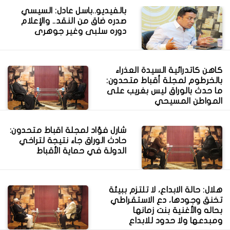
بالفيديو..باسل عادل: السيسي
صدره ضاق من النقد.. والإعلام
دوره سلبى وغير جوهرى
كاهن كاتدرائية السيدة العذراء
بالخرطوم لمجلة أقباط متحدون:
ما حدث بالوراق ليس بغريب على
المواطن المسيحي
شارل فؤاد لمجلة اقباط متحدون:
حادث الوراق جاء نتيجة لتراخي
الدولة في حماية الأقباط
هلال: حالة الابداع، لا تلتزم ببيئة
تخنق وجودها، دع الاستقراطي
بحاله والأغنية بنت زمانها
ومبدعها ولا حدود للابداع