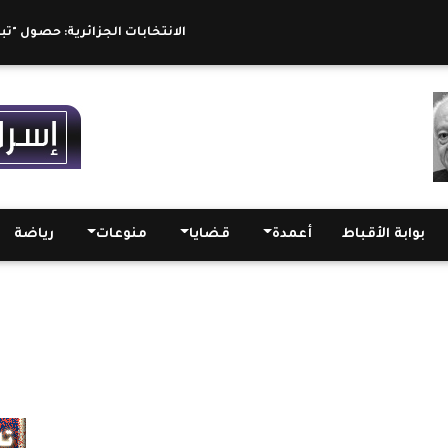
الانتخابات الجزائرية: حصول "تبون" على نسبة 5
بوابة الأقباط
أعمدة
قضايا
منوعات
رياضة