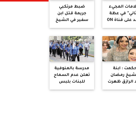
امات المجيء
ضبط مرتكبي
ثاني" في عظة
جريمة قتل ابن
د على قناة ON
سفير في الشيخ
زايد .. طالبان
تعديا عليه
بصاعق كهربائى
وبالطعن
بإستخدام سكين
كمت : ابنة
مدرسة بالمنوفية
شيخ رمضان
تعلن عدم السماح
 الرازق ظهرت
للبنات بلبس
 حفل زفافها
البنطلون : الزي
ون حجاب هو
جيبة وطرحة
ذي يوعظ في
وبلوزة .. حكمت :
رنامج بلبس
هل تحولت مصر
الحجاب
إلى أفغانستان
هل ستفرضوا
الاسدال !