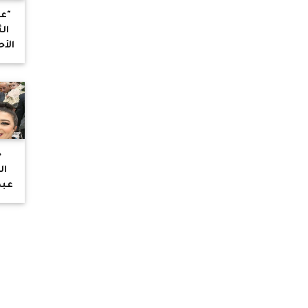
"عل
ال
الأح
ح
ال
عبد
في
بد
ال
ب