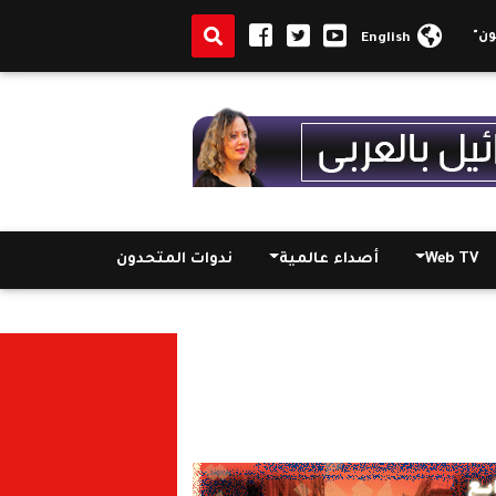
94.6 %من الأصوات
الانتخابات الجزائرية: حصول "تبون" على نسبة 94.65 %من
English
Web TV
أصداء عالمية
ندوات المتحدون