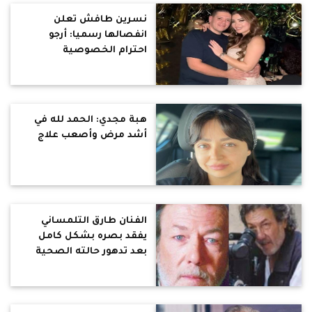
نسرين طافش تعلن
انفصالها رسميا: أرجو
احترام الخصوصية
هبة مجدي: الحمد لله في
أشد مرض وأصعب علاج
الفنان طارق التلمساني
يفقد بصره بشكل كامل
بعد تدهور حالته الصحية