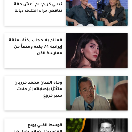
نيللي كريم: لم أعش حالة
تناقض جراء اختلاف ديانة
أبي وأمي ..تعلمت ان الدين
حب ومعاملة
الغناء بلا حجاب يكلّف فنانة
إيرانية 74 جلدة ومنعاً من
ممارسة الفن
وفاة الفنان محمد مرزبان
متأثرًا بإصاباته إثر حادث
سير مروع
الوسط الفني يودع
الموسيقار صلاح رضا بعد