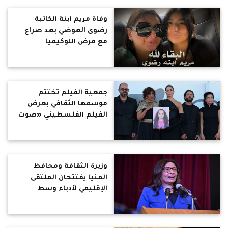
وفاة مريم ابنة الكاتبة
رضوى العوضي بعد صراع
مع مرض اللوكيميا
جمعية الفيلم تختتم
موسمها الثقافي بعرض
الفيلم الفلسطيني «صوت
هند رجب»
وزيرة الثقافة ومحافظ
المنيا يفتتحان الملتقى
الإقليمي لأدباء وسط
الصعيد .. زكي: الاستماع
للمبدعين وتحقيق العدالة
الثقافية بالقرى والنجوع في