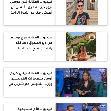
فيديو .. الفنانة ندى موسى
تزور دير المحرق : أتمنى أن
أعيش هنا من شدة الراحة
والسكينة فهنا أقامت
العائلة المقدسة
فيديو .. الفنانة فرح يوسف
من دير المحرق : طاقته
رائعة وتمنح إحساسا
بالمحبة والراحة .. أدعوكم
لزيارته
فيديو .. الفنانة نيللي كريم:
أؤمن بمعجزات القديسين
وزرت القديس مار شربل في
لبنان أكثر من مرة
فيديو .. الأم مسيحية ..