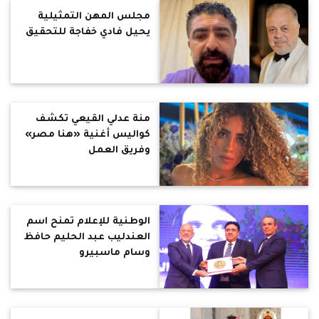
مقدمة أولوياتنا
مجلس المهن التمثيلية
يحيل فادي خفاجة للتحقيق
منة عدلي القيعي تكشف
كواليس أغنية «هنا مصر»
وفريق العمل
الوطنية للإعلام تمنح اسم
العندليب عبد الحليم حافظ
وسام ماسبيرو