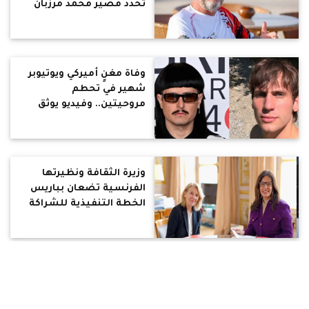
تحدد مصير محمد مرزبان
وفاة مغنٍ أميركي ويوتيوبر
شهير في تحطم
مروحيتين.. وفيديو يوثق
وزيرة الثقافة ونظيرتها
الفرنسية تضعان بباريس
الخطة التنفيذية للشراكة
الاستراتيجية الثقافية :
صون الأرشيف السينمائي
في محاضرة بـ”اللوفر”..
وزيرة الثقافة تدعو لتعزيز
التعاون الدولي لصون التراث