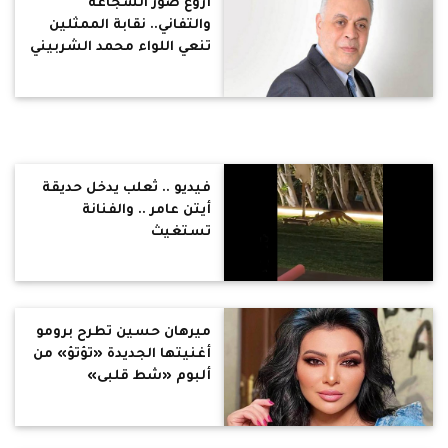
أروع صور الشجاعة
والتفاني.. نقابة الممثلين
تنعي اللواء محمد الشربيني
فيديو .. ثعلب يدخل حديقة
أيتن عامر .. والفنانة
تستغيث
ميرهان حسين تطرح برومو
أغنيتها الجديدة «تؤتؤ» من
ألبوم «شط قلبى»