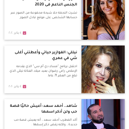
الجنس الناعم فى 2020
نشرت النجمة حلا شيحة مجموعة من الصور عبر
حسابها الشخصى على موقع تبادل الصور
٤ يناير ٢٠٢٠
نيللي: الفوازير حياتي وأعطتني أغلى
شي في عمري
احتفل برنامج "مساء دي أم سي" الذي يقدمه
الإعلامي رامي رضوان بعيد ميلاد الفنانة نيللي الذي
تبلغ من العمر 71 عاما.
٤ يناير ٢٠٢٠
شاهد.. أحمد سعد: أعيش حاليًا قصة
حب ولن أذكر اسمها
أكد المطرب أحمد سعد ، أنه يعيش قصة حب
جديدة ، ولكنه رفض ذكر إسمها .