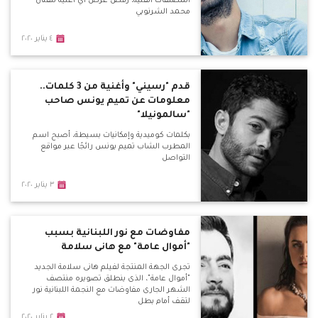
المصنفات الفنية، رفض عرض أي أغنية للفنان
محمد الشرنوبي
٤ يناير ٢٠٢٠
قدم "رسيني" وأغنية من 3 كلمات..
معلومات عن تميم يونس صاحب
"سالمونيلا"
بكلمات كوميدية وإمكانيات بسيطة، أصبح اسم
المطرب الشاب تميم يونس رائجًا عبر مواقع
التواصل
٣ يناير ٢٠٢٠
مفاوضات مع نور اللبنانية بسبب
"أموال عامة" مع هانى سلامة
تجرى الجهة المنتجة لفيلم هانى سلامة الجديد
"أموال عامة"، الذى ينطلق تصويره منتصف
الشهر الجارى مفاوضات مع النجمة اللبنانية نور
لتقف أمام بطل
٢ يناير ٢٠٢٠