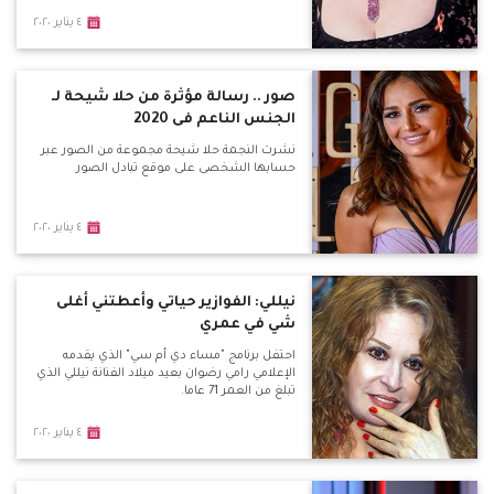
٤ يناير ٢٠٢٠
صور .. رسالة مؤثرة من حلا شيحة لـ
الجنس الناعم فى 2020
نشرت النجمة حلا شيحة مجموعة من الصور عبر
حسابها الشخصى على موقع تبادل الصور
٤ يناير ٢٠٢٠
نيللي: الفوازير حياتي وأعطتني أغلى
شي في عمري
احتفل برنامج "مساء دي أم سي" الذي يقدمه
الإعلامي رامي رضوان بعيد ميلاد الفنانة نيللي الذي
تبلغ من العمر 71 عاما.
٤ يناير ٢٠٢٠