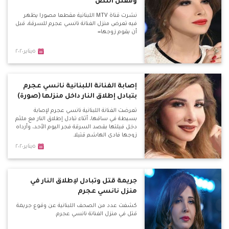
ومقتل اللص
نشرت قناة MTV اللبنانية مقطعا مصورا يظهر
فيه تعرض منزل الفنانة نانسي عجرم للسرقة، قبل
أن يقوم زوجها=
٥يناير٢٠٢٠
إصابة الفنانة اللبنانية نانسي عجرم
بتبادل إطلاق النار داخل منزلها (صورة)
تعرضت الفنانة اللبنانية نانسي عجرم لإصابة
بسيطة في ساقها، أثناء تبادل إطلاق النار مع ملثم
دخل فيلتها بقصد السرقة ​فجر اليوم الأحد، وأرداه
زوجها ​فادي الهاشم​ قتيلا.
٥يناير٢٠٢٠
جريمة قتل وتبادل لإطلاق النار في
منزل نانسي عجرم
كشفت عدد من الصحف اللبنانية عن وقوع جريمة
قتل في منزل الفنانة نانسي عجرم.