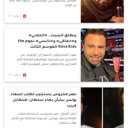
الفنانين يشاركون في المسلسل "سيف الله" خالد
بن الوليد
٢ يناير ٢٠٢٠
ينطلق السبت.. «الحلاني»
و«حماقي» و«نانسي» نجوم the
Voice Kids الموسم الثالث
يعود المشتركون الصغار إلى الوقوف على
المسرح ليستعرضوا مواهبهم الغنائية أمام
المدرّبين والجمهور ضمن الموسم الثالث
٢ يناير ٢٠٢٠
نصر محروس يستجيب لطلب إسعاد
يونس بشأن بهاء سلطان: هنتقابل
قريب
أعلن المنتج، نصر محروس، استجابته لطلب
الفنانة إسعاد يونس، لتسوية مشكلته مع الفنان
بهاء سلطان.