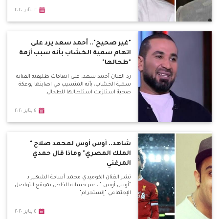
٢ يناير ٢٠٢٠
"غير صحيح".. أحمد سعد يرد على
اتهام سمية الخشاب بأنه سبب أزمة
"طحالها"
رد الفنان أحمد سعد، على اتهامات طليقته الفنانة
سمية الخشاب، بأنه المتسبب في اصابتها بوعكة
صحية استلزمت استئصالها للطحال.
٤ يناير ٢٠٢٠
شاهد.. أوس أوس لمحمد صلاح "
الملك المصري" وماذا قال حمدي
المرغني
نشر الفنان الكوميدي محمد أسامة الشهير بـ
"أوس أوس " ، عبر حسابه الخاص بموقع التواصل
الإجتماعي "إنستجرام"
٤ يناير ٢٠٢٠