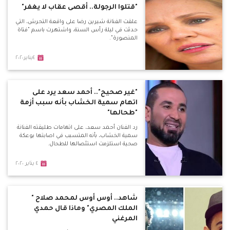
"قتلوا الرجولة.. أقصى عقاب لا يغفر"
علقت الفنانة شيرين رضا على واقعة التحرش، التي
حدثت في ليلة رأس السنة، واشتهرت باسم "فتاة
المنصورة".
٤يناير٢٠٢٠
"غير صحيح".. أحمد سعد يرد على
اتهام سمية الخشاب بأنه سبب أزمة
"طحالها"
رد الفنان أحمد سعد، على اتهامات طليقته الفنانة
سمية الخشاب، بأنه المتسبب في اصابتها بوعكة
صحية استلزمت استئصالها للطحال.
٤ يناير ٢٠٢٠
شاهد.. أوس أوس لمحمد صلاح "
الملك المصري" وماذا قال حمدي
المرغني