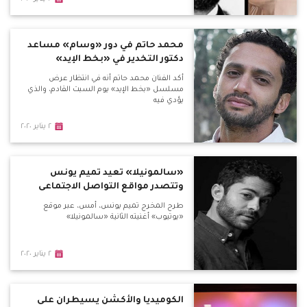
محمد حاتم في دور «وسام» مساعد
دكتور التخدير في «بخط الإيد»
أكد الفنان محمد حاتم أنه في انتظار عرض
مسلسل «بخط الإيد» يوم السبت القادم، والذي
يؤدي فيه
٢ يناير ٢٠٢٠
«سالمونيلا» تعيد تميم يونس
وتتصدر مواقع التواصل الاجتماعى
طرح المخرج تميم يونس، أمس، عبر موقع
«يوتيوب» أغنيته الثانية «سالمونيلا»
٢ يناير ٢٠٢٠
الكوميديا والأكشن يسيطران على