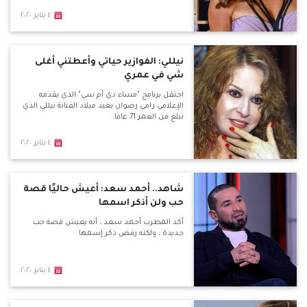
٤ يناير ٢٠٢٠
نيللي: الفوازير حياتي وأعطتني أغلى
شي في عمري
احتفل برنامج "مساء دي أم سي" الذي يقدمه
الإعلامي رامي رضوان بعيد ميلاد الفنانة نيللي الذي
تبلغ من العمر 71 عاما.
٤ يناير ٢٠٢٠
شاهد.. أحمد سعد: أعيش حاليًا قصة
حب ولن أذكر اسمها
أكد المطرب أحمد سعد ، أنه يعيش قصة حب
جديدة ، ولكنه رفض ذكر إسمها .
٤ يناير ٢٠٢٠