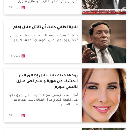
على إثر تبادل اطلاق النار بينه وسارق سوري
اقتحم منزله .
٥يناير٢٠٢٠
نادية لطفي كادت أن تقتل عادل إمام
شهدت فترة منتصف التسعينيات و بالأخص عام
1997 بزوج نجم الفنان الكوميدي " محمد هنيدي
٥يناير٢٠٢٠
زوجها قتله بعد تبادل إطلاق النار..
الكشف عن هوية واسم لص منزل
نانسي عجرم
أفادت مصادر مقربة من التحقيقات التى تجرى حاليا
على خلفية اقتحام منزل الفنانة نانسى عجرم عن
هوية السارق
٥يناير٢٠٢٠