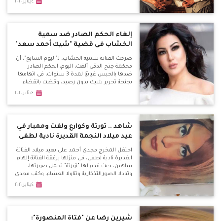
٤يناير٢٠٢٠
إلغاء الحكم الصادر ضد سمية
الخشاب فى قضية "شيك أحمد سعد"
صرحت الفنانة سمية الخشاب، لـ"اليوم السابع"، أن
محكمة جنح الدقى ألغت، اليوم، الحكم الصادر
ضدها بالحبس غيابيًا لمدة 3 سنوات، فى اتهامها
بجنحة تحرير شيك بدون رصيد، وقضت بانقضاء
الدعوى الجنائية، حيث سلمت الفنانة عن طريق
٤يناير٢٠٢٠
محاميها وكيل أحمد سعد شيك مصرفى مقبول
الدفع بمبلغ مليون جنيه، ما دعا المحكمى إلى إلغاء
الحكم الصادر منها بجلسة 2/11/2019، فى القضية
رقم 17590 لسنة 2019 جنح الدقى.
شاهد .. تورتة وكوارع ولفت وممبار في
عيد ميلاد النجمة القديرة نادية لطفى
احتفل المخرج مجدى أحمد على بعيد ميلاد الفنانة
القديرة نادية لطفى، فى منزلها برفقة الفنانة إلهام
شاهين، حيث قدم لها "تورتة" تحمل صورتها،
وتبادلا الصورالتذكارية وتناولا العشاء، وكتب مجدى
أحمد على عبر صفحتة الشخصية "فيس بوك"
٤يناير٢٠٢٠
قائلا: في عيد ميلاد الرائعة ناديه لطفي تورته
وكوارع ومحشى وممبار مع نفحة من لفت وزيتون
من صنع يديها ..دمت لنا ولمحبيك .
شيرين رضا عن "فتاة المنصورة":