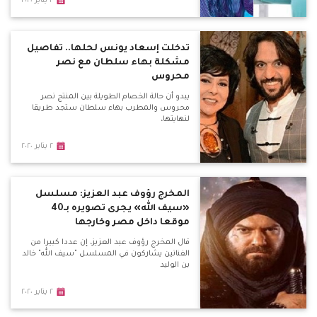
٢ يناير ٢٠٢٠
تدخلت إسعاد يونس لحلها.. تفاصيل
مشكلة بهاء سلطان مع نصر
محروس
يبدو أن حالة الخصام الطويلة بين المنتج نصر
محروس والمطرب بهاء سلطان ستجد طريقا
لنهايتها،
٢ يناير ٢٠٢٠
المخرج رؤوف عبد العزيز: مسلسل
«سيف الله» يجرى تصويره بـ40
موقعا داخل مصر وخارجها
قال المخرج رؤوف عبد العزيز، إن عددا كبيرا من
الفنانين يشاركون في المسلسل "سيف الله" خالد
بن الوليد
٢ يناير ٢٠٢٠