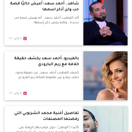
شاهد.. أحمد سعد: أعيش حاليًا قصة
حب ولن أذكر اسمها
أكد المطرب أحمد سعد ، أنه يعيش قصة حب
جديدة ، ولكنه رفض ذكر إسمها .
٤ يناير ٢٠٢٠
بالفيديو..أحمد سعد يكشف حقيقة
خلافه مع ريم البارودي
كشف المطرب أحمد سعد، عن حقيقة وجود
خلاف بينه و بين طليقته الفنانة ريم البارودي.
٤ يناير ٢٠٢٠
تفاصيل أغنية محمد الشرنوبي التي
رفضتها المصنفات
تأكيدا لـ"الوطن"، حول قيام جهاز الرقابة على