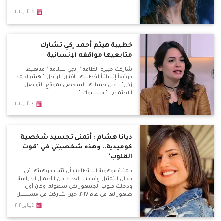
٥يناير٢٠٢٠
خطيبة هيثم أحمد زكي تشارك
متابعيها مواقفه الإنسانية
شاركت خبيرة الطاقة " إنجي سلامة " متابعيها
موقفاً إنسانياً لخطيبها الفنان الراحل " هيثم أحمد
زكي" ، علي حسابها الشخصي بموقع التواصل
الإجتماعي " فيسبوك " .
٤يناير٢٠٢٠
ديانا هشام : أتمنى تجسيد شخصية
كوميدية.. وهذه شخصيتي في "قوت
القلوب"
ممثلة موهوبة استطاعت أن تثبت موهبتها فى
مجال التمثيل وقدمت العديد من الأعمال الدرامية،
ودخلت قلوب الجمهور بكل سهولة، وكان أول
ظهور لها فى عام ٢٠١٧، حين شاركت فى مسلسل
"الحساب يجمع" مع الفنانة يسرا
٤يناير٢٠٢٠