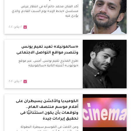
أكد الفنان محمد حاتم أنه في انتظار عرض
مسلسل «بخط الإيد» يوم السبت القادم، والذي
يؤدي فيه
٢ يناير ٢٠٢٠
«سالمونيلا» تعيد تميم يونس
وتتصدر مواقع التواصل الاجتماعى
طرح المخرج تميم يونس، أمس، عبر موقع
«يوتيوب» أغنيته الثانية «سالمونيلا»
٢ يناير ٢٠٢٠
الكوميديا والأكشن يسيطران على
أفلام موسم منتصف العام..
وتوقعات بأن يكون استثنائيًا فى
تحقيق إيرادات جيدة
ومن اللافت فى الموسم سيطرة البطولة