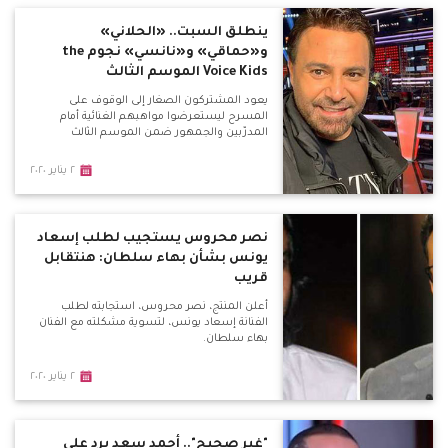
ينطلق السبت.. «الحلاني»
و«حماقي» و«نانسي» نجوم the
Voice Kids الموسم الثالث
يعود المشتركون الصغار إلى الوقوف على
المسرح ليستعرضوا مواهبهم الغنائية أمام
المدرّبين والجمهور ضمن الموسم الثالث
٢ يناير ٢٠٢٠
نصر محروس يستجيب لطلب إسعاد
يونس بشأن بهاء سلطان: هنتقابل
قريب
أعلن المنتج، نصر محروس، استجابته لطلب
الفنانة إسعاد يونس، لتسوية مشكلته مع الفنان
بهاء سلطان.
٢ يناير ٢٠٢٠
"غير صحيح".. أحمد سعد يرد على