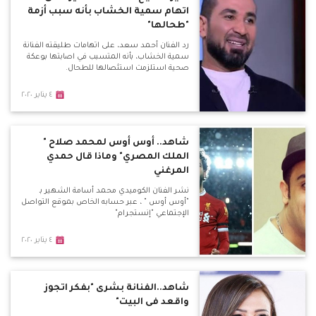
اتهام سمية الخشاب بأنه سبب أزمة
"طحالها"
رد الفنان أحمد سعد، على اتهامات طليقته الفنانة
سمية الخشاب، بأنه المتسبب في اصابتها بوعكة
صحية استلزمت استئصالها للطحال.
٤ يناير ٢٠٢٠
شاهد.. أوس أوس لمحمد صلاح "
الملك المصري" وماذا قال حمدي
المرغني
نشر الفنان الكوميدي محمد أسامة الشهير بـ
"أوس أوس " ، عبر حسابه الخاص بموقع التواصل
الإجتماعي "إنستجرام"
٤ يناير ٢٠٢٠
شاهد..الفنانة بشرى "بفكر اتجوز
واقعد فى البيت"