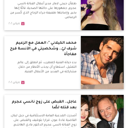
طمأن جيجي لامار، مدير أعمال الفنانة نانسي
عجرم، جمهورها على حالتها الصحية، قائلًا إنها
بخير، وإصابتها طفيفة جراء الزجاج الذي كُسر من
الرصاص.
٥يناير٢٠٢٠
محمد الكيلاني ": العمل مع الزعيم
شرف ليّ.. وشخصيتي في الآنسة فرح
مفاجأة
بدء حياته الفنية كمطرب، ثم انطلق إلى عالم
التمثيل، استطاع أن يجذب الأنظار من خلال
مشاركته في العديد من الأعمال الفنية،
٥يناير٢٠٢٠
عاجل.. القبض على زوج نانسي عجرم
بعد قتله لصًا
أصدرت المدعية العامة الاستئنافية في جبل لبنان،
القاضية غادة عون، قرارا بتوقيف والقبض على
زوج الفنانة نانسي عجرم الدكتور فادي الهاشم،