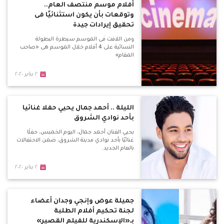
أفلام موسم منتصف العام..
وتوقعات بأن يكون استثنائيًا فى
تحقيق إيرادات جيدة
ومن اللافت فى الموسم سيطرة البطولة
النسائية على 4 أفلام خلال الموسم هى «صاحب
المقام»
٢ يناير ٢٠٢٠
الليلة .. أحمد جمال يحيي حفلا غنائيا
بأحد نوادي الشروق
يحيي الفنان أحمد جمال، اليوم الخميس، حفلًا
غنائيًا بأحد نوادي مدينة الشروق، ضمن الاحتفالات
بالعام الجديد.
٢ يناير ٢٠٢٠
جميلة عوض وإنجي وجدان أعضاء
لجنة تحكيم أفلام الطلبة
بـ«الإسكندرية للفيلم القصير»