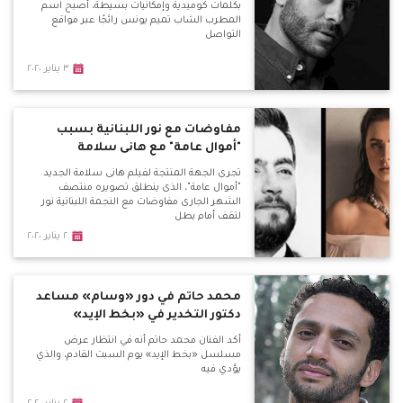
بكلمات كوميدية وإمكانيات بسيطة، أصبح اسم
المطرب الشاب تميم يونس رائجًا عبر مواقع
التواصل
٣ يناير ٢٠٢٠
مفاوضات مع نور اللبنانية بسبب
"أموال عامة" مع هانى سلامة
تجرى الجهة المنتجة لفيلم هانى سلامة الجديد
"أموال عامة"، الذى ينطلق تصويره منتصف
الشهر الجارى مفاوضات مع النجمة اللبنانية نور
لتقف أمام بطل
٢ يناير ٢٠٢٠
محمد حاتم في دور «وسام» مساعد
دكتور التخدير في «بخط الإيد»
أكد الفنان محمد حاتم أنه في انتظار عرض
مسلسل «بخط الإيد» يوم السبت القادم، والذي
يؤدي فيه