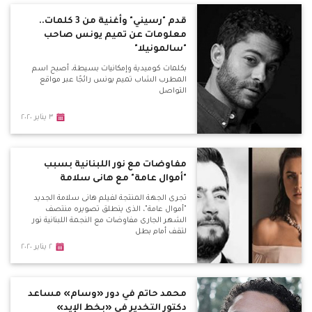
قدم "رسيني" وأغنية من 3 كلمات..
معلومات عن تميم يونس صاحب
"سالمونيلا"
بكلمات كوميدية وإمكانيات بسيطة، أصبح اسم
المطرب الشاب تميم يونس رائجًا عبر مواقع
التواصل
٣ يناير ٢٠٢٠
مفاوضات مع نور اللبنانية بسبب
"أموال عامة" مع هانى سلامة
تجرى الجهة المنتجة لفيلم هانى سلامة الجديد
"أموال عامة"، الذى ينطلق تصويره منتصف
الشهر الجارى مفاوضات مع النجمة اللبنانية نور
لتقف أمام بطل
٢ يناير ٢٠٢٠
محمد حاتم في دور «وسام» مساعد
دكتور التخدير في «بخط الإيد»