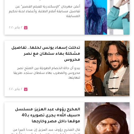
أعلن مهرجان "الإسكندرية للفيلم القصير" عن
تفاصيل مسابقة أفلام الطلبة، وأعضاء لجنة تحكيم
المسابقة
٢ يناير ٢٠٢٠
تدخلت إسعاد يونس لحلها.. تفاصيل
مشكلة بهاء سلطان مع نصر
محروس
يبدو أن حالة الخصام الطويلة بين المنتج نصر
محروس والمطرب بهاء سلطان ستجد طريقا
لنهايتها،
٢ يناير ٢٠٢٠
المخرج رؤوف عبد العزيز: مسلسل
«سيف الله» يجرى تصويره بـ40
موقعا داخل مصر وخارجها
قال المخرج رؤوف عبد العزيز، إن عددا كبيرا من