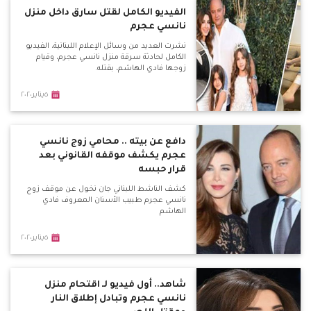
الفيديو الكامل لقتل سارق داخل منزل
نانسي عجرم
نشرت العديد من وسائل الإعلام اللبنانية، الفيديو
الكامل لحادثة سرقة منزل نانسي عجرم، وقيام
زوجها فادي الهاشم، بقتله.
٥يناير٢٠٢٠
دافع عن بيته .. محامي زوج نانسي
عجرم يكشف موقفه القانوني بعد
قرار حبسه
كشف الناشط اللبناني جان نخول عن موقف زوج
نانسي عجرم طبيب الأسنان المعروف فادي
الهاشم
٥يناير٢٠٢٠
شاهد.. أول فيديو لـ اقتحام منزل
نانسي عجرم وتبادل إطلاق النار