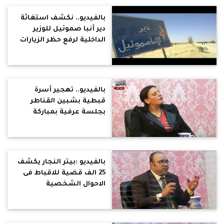
بالفيديو.. نكشف استغاثة
دير أنبا صموئيل للوزير
الداخلية لرفع حظر الزيارات
عنه
بالفيديو.. تهجير أسرة
قبطية بشبين القناطر
بجلسة عرفية بمباركة
الشرطة ونواب البرلمان
بالفيديو :بيتر النجار يكشف
25 الف قضية للاقباط فى
الاحوال الشخصية