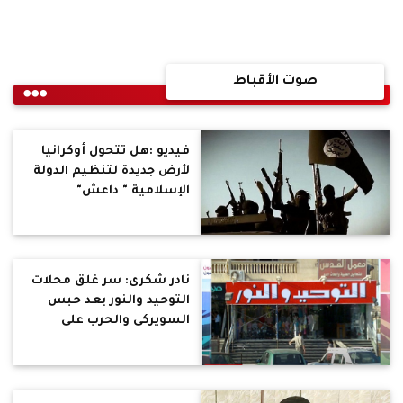
صوت الأقباط
فيديو :هل تتحول أوكرانيا
لأرض جديدة لتنظيم الدولة
الإسلامية " داعش"
نادر شكرى: سر غلق محلات
التوحيد والنور بعد حبس
السويركى والحرب على
تمويل الإرهاب