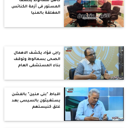
كاهن سمالوط يكشف
المستور فى أزمة الكنائس
المغلقة بالمنيا
راجى فؤاد يكشف الاهمال
الصحى بسمالوط وتوقف
بناء المستشفى العام
لغياب التمويل
اقباط "بنى منين" بالفشن
يستغيثون بالسيسى بعد
غلق كنيستهم