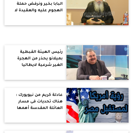
البابا بخير ونرفض حملة
الهجوم عليه والعقيدة لا
تناقش على سوشيال ميديا
رئيس الهيئة القبطية
بميلانو يحذر من الهجرة
الغير شرعية لايطاليا
ويكشف عن تجارة الأعضاء
عادلة كريم من نيويورك :
هناك تحديات فى مسار
العائلة المقدسة أهمها
البحث عن المصلحة
والمكسب الشخصى