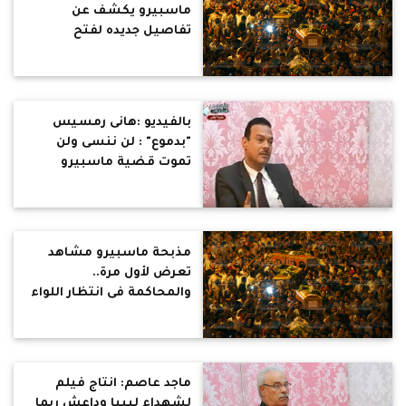
ماسبيرو يكشف عن
تفاصيل جديده لفتح
التحقيق ضد المتورطين فى
المذبحة
بالفيديو :هانى رمسيس
"بدموع" : لن ننسى ولن
تموت قضية ماسبيرو
..وبدين المسئول الاول
مذبحة ماسبيرو مشاهد
تعرض لأول مرة..
والمحاكمة فى انتظار اللواء
حمدي بدين
ماجد عاصم: انتاج فيلم
لشهداء ليبيا وداعش ربما