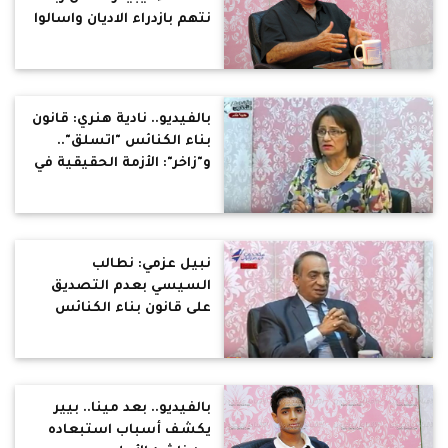
نتهم بازدراء الاديان واسالوا
اطفال المنيا
بالفيديو.. نادية هنري: قانون
بناء الكنائس "اتسلق"..
و"زاخر": الأزمة الحقيقية في
القرى
نبيل عزمي: نطالب
السيسي بعدم التصديق
على قانون بناء الكنائس
بالفيديو.. بعد مينا.. بيير
يكشف أسباب استبعاده