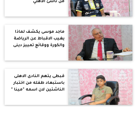
من ناشئ الأهلي
ماجد موسى يكشف لماذا
يغيب الاقباط عن الرياضة
والكورة ووقائع تمييز دينى
ضدهم
قبطى يتهم النادى الاهلى
باستبعاد طفله من اختبار
الناشئين لان اسمه "مينا "
بالفيديو : هروب اقباط
العامرية لرفض ضغوط
إجبارهم على التصالح