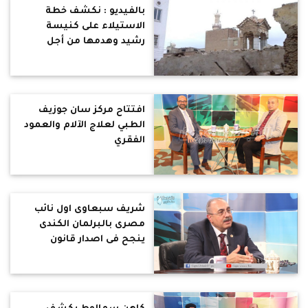
بالفيديو : نكشف خطة
الاستيلاء على كنيسة
رشيد وهدمها من أجل
مشروع سكنى
افتتاح مركز سان جوزيف
الطبي لعلاج الآلام والعمود
الفقري
شريف سبعاوى اول نائب
مصرى بالبرلمان الكندى
ينجح فى اصدار قانون
باعتبار يوليو شهر للحضارة
المصرية