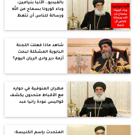
بالفيديو.. الأنبا بنيامين:
وباء كورونا بسماح من الله
ورسالة للناس أن تتعظ
شاهد ماذا فعلت اللجنة
البابوية المشكلة لبحث
أزمة دير وادى الريان اليوم؟
مطران المنوفية في حواره
مع الأقباط متحدون يكشف
كواليس عودة رانيا عبد
المسيح
المتحدث بإسم الكنيسة: