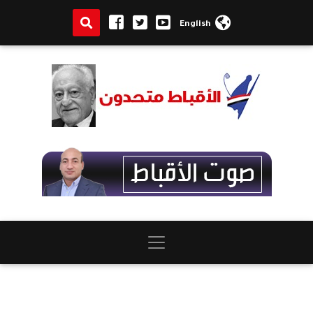
English