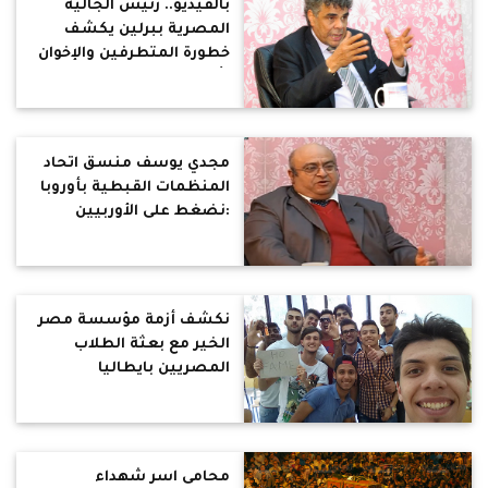
بالفيديو.. رئيس الجالية
المصرية ببرلين يكشف
خطورة المتطرفين والإخوان
بأوروبا
مجدي يوسف منسق اتحاد
المنظمات القبطية بأوروبا
:نضغط على الأوربيين
للاعتراف بالإخوان كجماعة
إرهابية
نكشف أزمة مؤسسة مصر
الخير مع بعثة الطلاب
المصريين بايطاليا
محامى اسر شهداء