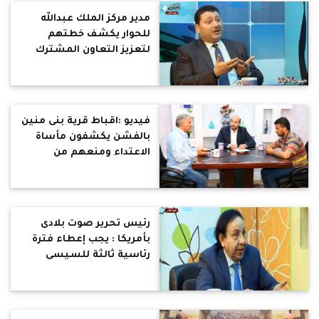
مدير مركز الملك عبدالله
للحوار يكشف خطتهم
لتعزيز التعاون المشترك
بين أتباع الأديان
فيديو :اقباط قرية بنى منين
بالفشن يكشفون مأساة
الاعتداء ومنعهم من
الصلاة
رئيس تحرير صوت بلادى
بأمريكا : يجب إعطاء فترة
رئاسية ثالثة للسيسى
لاستكمال مشروعاته