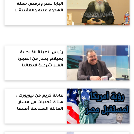
البابا بخير ونرفض حملة
الهجوم عليه والعقيدة لا
تناقش على سوشيال ميديا
رئيس الهيئة القبطية
بميلانو يحذر من الهجرة
الغير شرعية لايطاليا
ويكشف عن تجارة الأعضاء
عادلة كريم من نيويورك :
هناك تحديات فى مسار
العائلة المقدسة أهمها
البحث عن المصلحة
والمكسب الشخصى