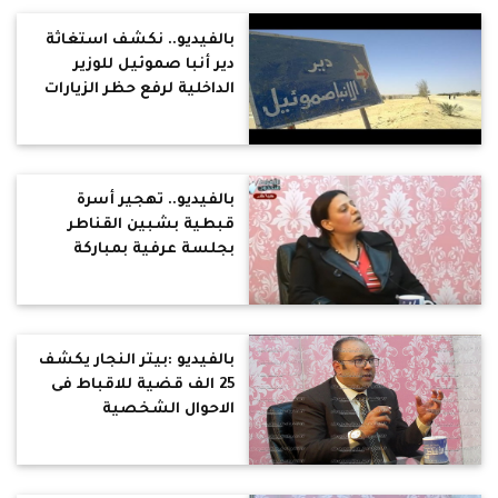
بالفيديو.. نكشف استغاثة
دير أنبا صموئيل للوزير
الداخلية لرفع حظر الزيارات
عنه
بالفيديو.. تهجير أسرة
قبطية بشبين القناطر
بجلسة عرفية بمباركة
الشرطة ونواب البرلمان
بالفيديو :بيتر النجار يكشف
25 الف قضية للاقباط فى
الاحوال الشخصية