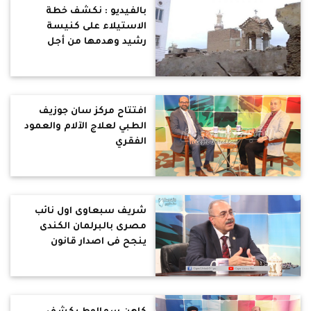
بالفيديو : نكشف خطة
الاستيلاء على كنيسة
رشيد وهدمها من أجل
مشروع سكنى
افتتاح مركز سان جوزيف
الطبي لعلاج الآلام والعمود
الفقري
شريف سبعاوى اول نائب
مصرى بالبرلمان الكندى
ينجح فى اصدار قانون
باعتبار يوليو شهر للحضارة
المصرية