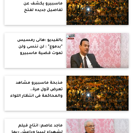
ماسبيرو يكشف عن
تفاصيل جديده لفتح
التحقيق ضد المتورطين فى
المذبحة
بالفيديو :هانى رمسيس
"بدموع" : لن ننسى ولن
تموت قضية ماسبيرو
..وبدين المسئول الاول
مذبحة ماسبيرو مشاهد
تعرض لأول مرة..
والمحاكمة فى انتظار اللواء
حمدي بدين
ماجد عاصم: انتاج فيلم
لشهداء ليبيا وداعش ربما