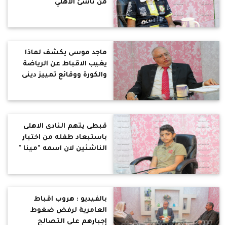
من ناشئ الأهلي
ماجد موسى يكشف لماذا
يغيب الاقباط عن الرياضة
والكورة ووقائع تمييز دينى
ضدهم
قبطى يتهم النادى الاهلى
باستبعاد طفله من اختبار
الناشئين لان اسمه "مينا "
بالفيديو : هروب اقباط
العامرية لرفض ضغوط
إجبارهم على التصالح