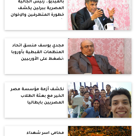
بالفيديو.. رئيس الجالية
المصرية ببرلين يكشف
خطورة المتطرفين والإخوان
بأوروبا
مجدي يوسف منسق اتحاد
المنظمات القبطية بأوروبا
:نضغط على الأوربيين
للاعتراف بالإخوان كجماعة
إرهابية
نكشف أزمة مؤسسة مصر
الخير مع بعثة الطلاب
المصريين بايطاليا
محامى اسر شهداء