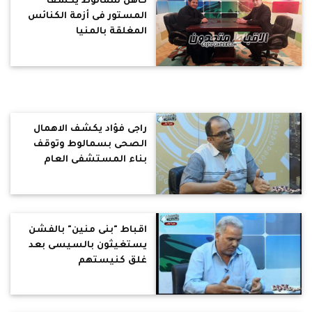
كاهن سمالوط يكشف
المستور فى أزمة الكنائس
المغلقة بالمنيا
راجى فؤاد يكشف الاهمال
الصحى بسمالوط وتوقف
بناء المستشفى العام
لغياب التمويل
اقباط "بنى منين" بالفشن
يستغيثون بالسيسى بعد
غلق كنيستهم