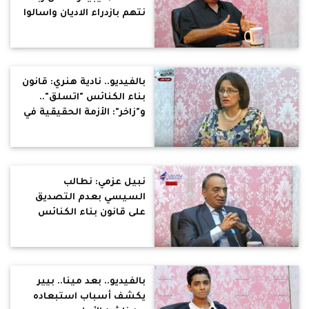
نتهم بازدراء الاديان واسالوا
اطفال المنيا
بالفيديو.. نادية هنري: قانون
بناء الكنائس "اتسلق"..
و"زاخر": الأزمة الحقيقية في
القرى
نبيل عزمي: نطالب
السيسي بعدم التصديق
على قانون بناء الكنائس
بالفيديو.. بعد مينا.. بيير
يكشف أسباب استبعاده