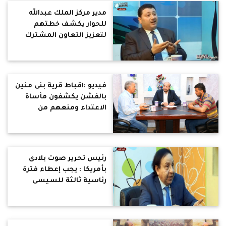
مدير مركز الملك عبدالله
للحوار يكشف خطتهم
لتعزيز التعاون المشترك
بين أتباع الأديان
فيديو :اقباط قرية بنى منين
بالفشن يكشفون مأساة
الاعتداء ومنعهم من
الصلاة
رئيس تحرير صوت بلادى
بأمريكا : يجب إعطاء فترة
رئاسية ثالثة للسيسى
لاستكمال مشروعاته