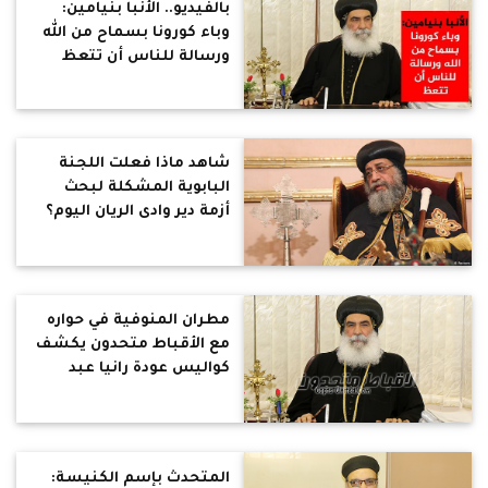
بالفيديو.. الأنبا بنيامين:
وباء كورونا بسماح من الله
ورسالة للناس أن تتعظ
شاهد ماذا فعلت اللجنة
البابوية المشكلة لبحث
أزمة دير وادى الريان اليوم؟
مطران المنوفية في حواره
مع الأقباط متحدون يكشف
كواليس عودة رانيا عبد
المسيح
المتحدث بإسم الكنيسة: