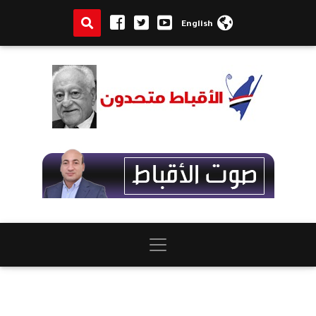
English