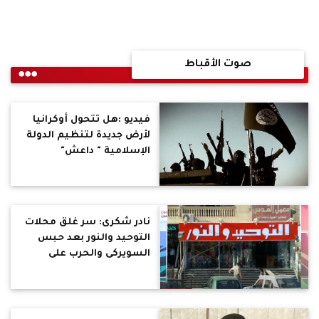
صوت الأقباط
فيديو :هل تتحول أوكرانيا
لأرض جديدة لتنظيم الدولة
الإسلامية " داعش"
نادر شكرى: سر غلق محلات
التوحيد والنور بعد حبس
السويركى والحرب على
تمويل الإرهاب