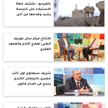
بالفيديو : نكشف خطة
الاستيلاء على كنيسة
رشيد وهدمها من أجل
مشروع سكنى
افتتاح مركز سان جوزيف
الطبي لعلاج الآلام والعمود
الفقري
شريف سبعاوى اول نائب
مصرى بالبرلمان الكندى
ينجح فى اصدار قانون
باعتبار يوليو شهر للحضارة
المصرية