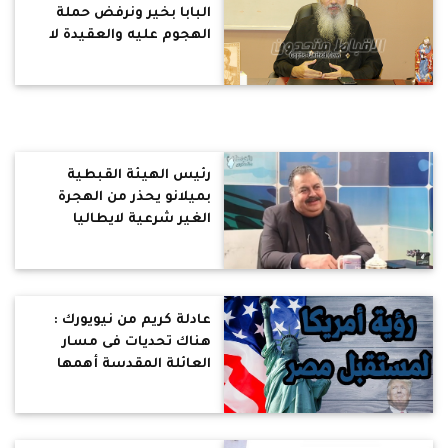
البابا بخير ونرفض حملة
الهجوم عليه والعقيدة لا
تناقش على سوشيال ميديا
رئيس الهيئة القبطية
بميلانو يحذر من الهجرة
الغير شرعية لايطاليا
ويكشف عن تجارة الأعضاء
عادلة كريم من نيويورك :
هناك تحديات فى مسار
العائلة المقدسة أهمها
البحث عن المصلحة
والمكسب الشخصى