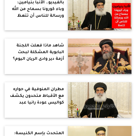
بالفيديو.. الأنبا بنيامين:
وباء كورونا بسماح من الله
ورسالة للناس أن تتعظ
شاهد ماذا فعلت اللجنة
البابوية المشكلة لبحث
أزمة دير وادى الريان اليوم؟
مطران المنوفية في حواره
مع الأقباط متحدون يكشف
كواليس عودة رانيا عبد
المسيح
المتحدث بإسم الكنيسة: