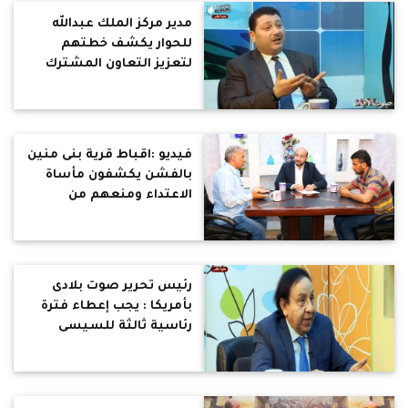
مدير مركز الملك عبدالله
للحوار يكشف خطتهم
لتعزيز التعاون المشترك
بين أتباع الأديان
فيديو :اقباط قرية بنى منين
بالفشن يكشفون مأساة
الاعتداء ومنعهم من
الصلاة
رئيس تحرير صوت بلادى
بأمريكا : يجب إعطاء فترة
رئاسية ثالثة للسيسى
لاستكمال مشروعاته