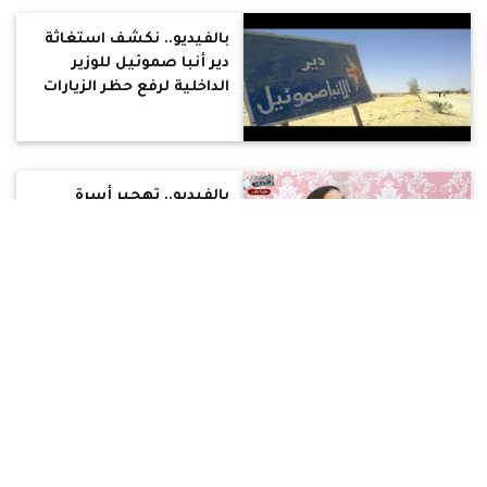
بالفيديو.. نكشف استغاثة
دير أنبا صموئيل للوزير
الداخلية لرفع حظر الزيارات
عنه
بالفيديو.. تهجير أسرة
قبطية بشبين القناطر
بجلسة عرفية بمباركة
الشرطة ونواب البرلمان
بالفيديو :بيتر النجار يكشف
25 الف قضية للاقباط فى
الاحوال الشخصية