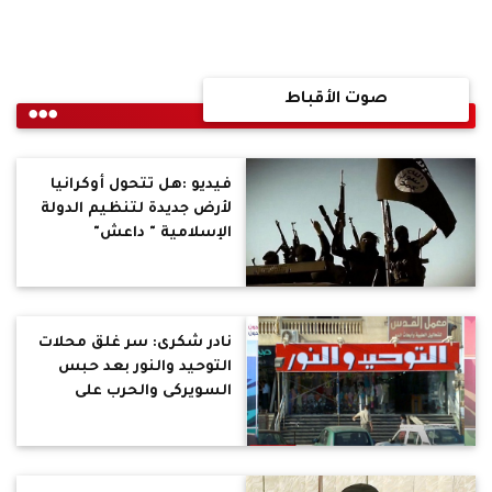
صوت الأقباط
فيديو :هل تتحول أوكرانيا
لأرض جديدة لتنظيم الدولة
الإسلامية " داعش"
نادر شكرى: سر غلق محلات
التوحيد والنور بعد حبس
السويركى والحرب على
تمويل الإرهاب