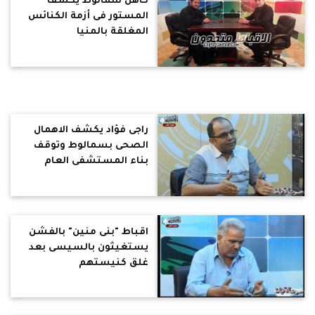
كاهن سمالوط يكشف
المستور فى أزمة الكنائس
المغلقة بالمنيا
راجى فؤاد يكشف الاهمال
الصحى بسمالوط وتوقف
بناء المستشفى العام
لغياب التمويل
اقباط "بنى منين" بالفشن
يستغيثون بالسيسى بعد
غلق كنيستهم