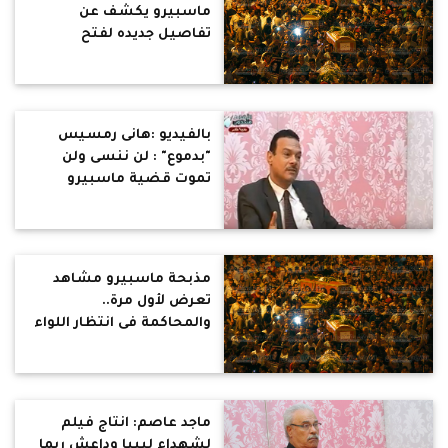
ماسبيرو يكشف عن
تفاصيل جديده لفتح
التحقيق ضد المتورطين فى
المذبحة
بالفيديو :هانى رمسيس
"بدموع" : لن ننسى ولن
تموت قضية ماسبيرو
..وبدين المسئول الاول
مذبحة ماسبيرو مشاهد
تعرض لأول مرة..
والمحاكمة فى انتظار اللواء
حمدي بدين
ماجد عاصم: انتاج فيلم
لشهداء ليبيا وداعش ربما