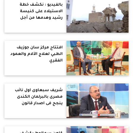
بالفيديو : نكشف خطة
الاستيلاء على كنيسة
رشيد وهدمها من أجل
مشروع سكنى
افتتاح مركز سان جوزيف
الطبي لعلاج الآلام والعمود
الفقري
شريف سبعاوى اول نائب
مصرى بالبرلمان الكندى
ينجح فى اصدار قانون
باعتبار يوليو شهر للحضارة
المصرية