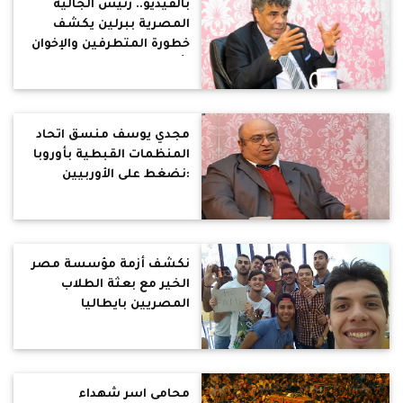
بالفيديو.. رئيس الجالية
المصرية ببرلين يكشف
خطورة المتطرفين والإخوان
بأوروبا
مجدي يوسف منسق اتحاد
المنظمات القبطية بأوروبا
:نضغط على الأوربيين
للاعتراف بالإخوان كجماعة
إرهابية
نكشف أزمة مؤسسة مصر
الخير مع بعثة الطلاب
المصريين بايطاليا
محامى اسر شهداء