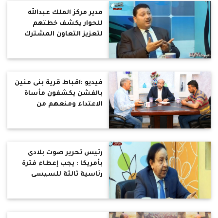
مدير مركز الملك عبدالله
للحوار يكشف خطتهم
لتعزيز التعاون المشترك
بين أتباع الأديان
فيديو :اقباط قرية بنى منين
بالفشن يكشفون مأساة
الاعتداء ومنعهم من
الصلاة
رئيس تحرير صوت بلادى
بأمريكا : يجب إعطاء فترة
رئاسية ثالثة للسيسى
لاستكمال مشروعاته