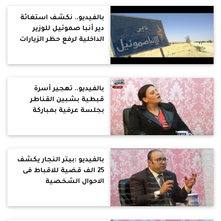
بالفيديو.. نكشف استغاثة
دير أنبا صموئيل للوزير
الداخلية لرفع حظر الزيارات
عنه
بالفيديو.. تهجير أسرة
قبطية بشبين القناطر
بجلسة عرفية بمباركة
الشرطة ونواب البرلمان
بالفيديو :بيتر النجار يكشف
25 الف قضية للاقباط فى
الاحوال الشخصية