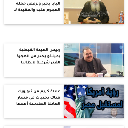
البابا بخير ونرفض حملة
الهجوم عليه والعقيدة لا
تناقش على سوشيال ميديا
رئيس الهيئة القبطية
بميلانو يحذر من الهجرة
الغير شرعية لايطاليا
ويكشف عن تجارة الأعضاء
عادلة كريم من نيويورك :
هناك تحديات فى مسار
العائلة المقدسة أهمها
البحث عن المصلحة
والمكسب الشخصى