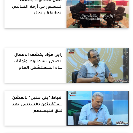
كاهن سمالوط يكشف
المستور فى أزمة الكنائس
المغلقة بالمنيا
راجى فؤاد يكشف الاهمال
الصحى بسمالوط وتوقف
بناء المستشفى العام
لغياب التمويل
اقباط "بنى منين" بالفشن
يستغيثون بالسيسى بعد
غلق كنيستهم