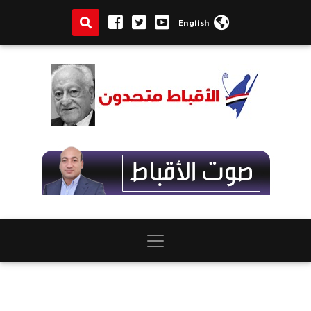
English