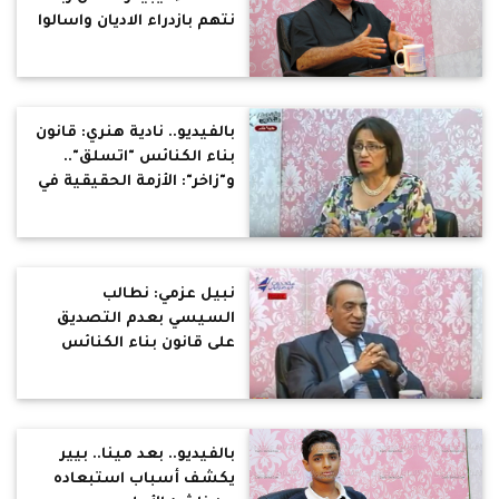
نتهم بازدراء الاديان واسالوا
اطفال المنيا
بالفيديو.. نادية هنري: قانون
بناء الكنائس "اتسلق"..
و"زاخر": الأزمة الحقيقية في
القرى
نبيل عزمي: نطالب
السيسي بعدم التصديق
على قانون بناء الكنائس
بالفيديو.. بعد مينا.. بيير
يكشف أسباب استبعاده