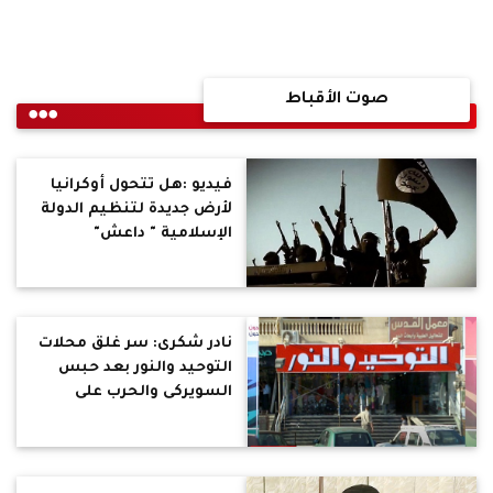
صوت الأقباط
فيديو :هل تتحول أوكرانيا
لأرض جديدة لتنظيم الدولة
الإسلامية " داعش"
نادر شكرى: سر غلق محلات
التوحيد والنور بعد حبس
السويركى والحرب على
تمويل الإرهاب