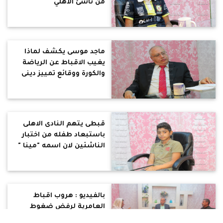
من ناشئ الأهلي
ماجد موسى يكشف لماذا
يغيب الاقباط عن الرياضة
والكورة ووقائع تمييز دينى
ضدهم
قبطى يتهم النادى الاهلى
باستبعاد طفله من اختبار
الناشئين لان اسمه "مينا "
بالفيديو : هروب اقباط
العامرية لرفض ضغوط
إجبارهم على التصالح