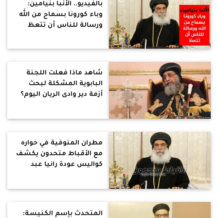
بالفيديو.. الأنبا بنيامين:
وباء كورونا بسماح من الله
ورسالة للناس أن تتعظ
شاهد ماذا فعلت اللجنة
البابوية المشكلة لبحث
أزمة دير وادى الريان اليوم؟
مطران المنوفية في حواره
مع الأقباط متحدون يكشف
كواليس عودة رانيا عبد
المسيح
المتحدث بإسم الكنيسة: