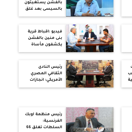
بالفشن يستغيثون
بالسيسى بعد غلق
كنيستهم
فيديو :اقباط قرية
بنى منين بالفشن
يكشفون مأساة
الاعتداء ومنعهم
ع
من الصلاة
رئيس النادى
جب
الثقافي المصري
ة
الأمريكي: انجازات
السيسي لا تحصي..
ويكفى الأمن
رئيس منظمة اوبك
الفرنسية:
السلطات تغلق 66