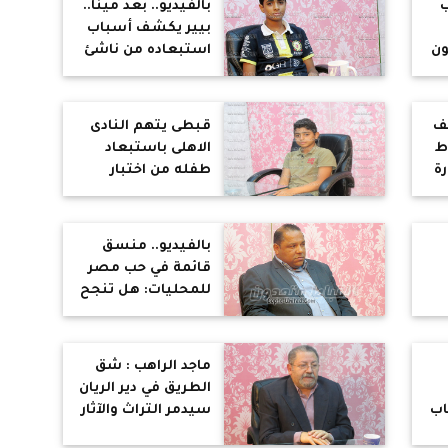
ب
بالفيديو.. بعد مينا..
بيير يكشف أسباب
ون
استبعاده من ناشئ
الأهلي
ف
قبطى يتهم النادى
ط
الاهلى باستبعاد
رة
طفله من اختبار
الناشئين لان اسمه
"مينا "
بالفيديو.. منسق
قائمة في حب مصر
للمحليات: هل تنجح
المحليات في
القضاء علي الفساد
ماجد الراهب : شق
الطريق في دير الريان
اب
سيدمر التراث والآثار