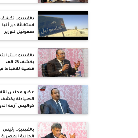
مذبحة مسجد
الروضه الضربة
القادمة للاقباط
بالفيديو.. نكشف
استغاثة دير أنبا
صموئيل للوزير
الداخلية لرفع حظ
الزيارات عنه
بالفيديو :بيتر النج
يكشف 25 الف
قضية للاقباط ف
الاحوال الشخصي
عضو مجلس نقاب
الصيادلة يكشف
كواليس أزمة الدو
بين الشركات ووزا
الصحة
بالفيديو.. رئيس
الجالية المصرية