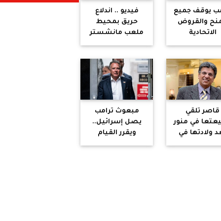
مب يوقف جميع
فيديو .. اندلاع
منح والقروض
حريق بمحيط
الاتحادية
ملعب مانشستر
سيتي خلال حفل
تقديم عمر
مرموش
قاصر تلقي
مبعوث ترامب
عتعا في منور
يصل إسرائيل..
د ولادتها في
ويقرر القيام
را الخيمة ..
بـ"خطوة غير
خالد منتصر
اعتيادية"
هاجم افكار
الإخوان
والسلفيين