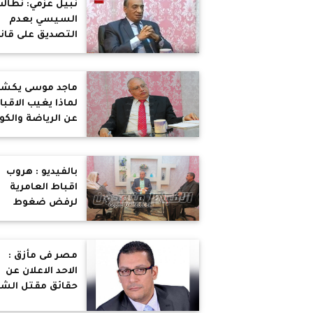
نبيل عزمي: نطال
السيسي بعدم
التصديق على قان
بناء الكنائس
ماجد موسى يكش
لماذا يغيب الاقبا
عن الرياضة والكو
ووقائع تمييز دينى
ضدهم
بالفيديو : هروب
اقباط العامرية
لرفض ضغوط
إجبارهم على
التصالح
مصر فى مأزق :
الاحد الاعلان عن
حقائق مقتل الش
الايطالى