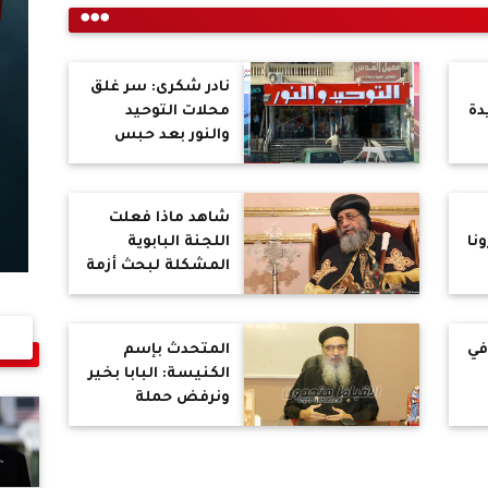
نادر شكرى: سر غلق
دة
محلات التوحيد
والنور بعد حبس
ش"
السويركى والحرب
على تمويل الإرهاب
شاهد ماذا فعلت
نا
اللجنة البابوية
المشكلة لبحث أزمة
دير وادى الريان
اليوم؟
في
المتحدث بإسم
الكنيسة: البابا بخير
ونرفض حملة
ا
الهجوم عليه
والعقيدة لا تناقش
على سوشيال ميديا