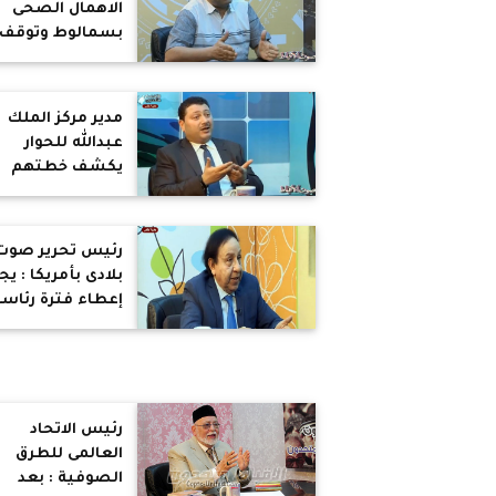
الاهمال الصحى
بسمالوط وتوقف
بناء المستشفى
العام لغياب
التمويل
مدير مركز الملك
عبدالله للحوار
يكشف خطتهم
لتعزيز التعاون
المشترك بين أتبا
الأديان
رئيس تحرير صوت
بلادى بأمريكا : ي
إعطاء فترة رئاسي
ثالثة للسيسى
لاستكمال
مشروعاته
رئيس الاتحاد
العالمى للطرق
الصوفية : بعد