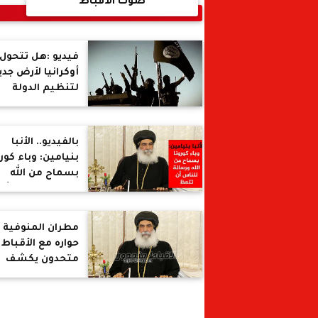
صوت الأقباط
فيديو :هل تتحول
أوكرانيا لأرض جدي
لتنظيم الدولة
الإسلامية " داع
بالفيديو.. الأنبا
بنيامين: وباء كورو
بسماح من الله
ورسالة للناس أن
تتعظ
مطران المنوفية 
حواره مع الأقباط
متحدون يكشف
كواليس عودة راني
عبد المسيح