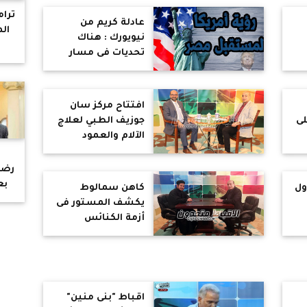
ترا
عادلة كريم من
ال
نيويورك : هناك
تحديات فى مسار
العائلة المقدسة
عن
أهمها البحث عن
المصلحة والمكسب
افتتاح مركز سان
الشخصى
لى
جوزيف الطبي لعلاج
الآلام والعمود
الفقري
رضي
بع
ول
كاهن سمالوط
شب
يكشف المستور فى
و
أزمة الكنائس
ي
المغلقة بالمنيا
و
اقباط "بنى منين"