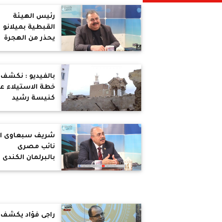
رئيس الهيئة
القبطية بميلانو
يحذر من الهجرة
الغير شرعية
لايطاليا ويكشف 
تجارة الأعضاء
بالفيديو : نكشف
خطة الاستيلاء ع
كنيسة رشيد
وهدمها من أجل
مشروع سكنى
شريف سبعاوى ا
نائب مصرى
بالبرلمان الكندى
ينجح فى اصدار
قانون باعتبار يولي
شهر للحضارة
المصرية
راجى فؤاد يكشف