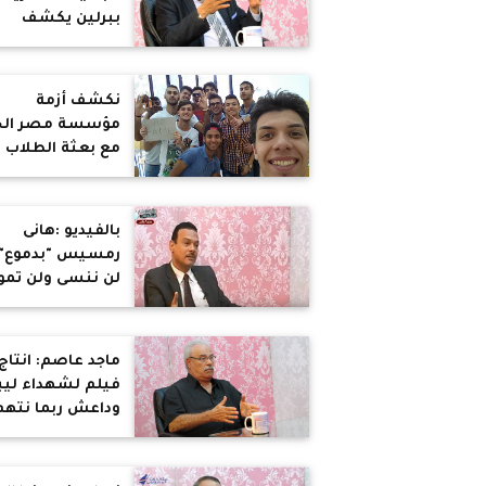
ببرلين يكشف
خطورة المتطرفي
والإخوان بأوروبا
نكشف أزمة
مؤسسة مصر الخ
مع بعثة الطلاب
المصريين بايطالي
بالفيديو :هانى
رمسيس "بدموع" 
لن ننسى ولن تم
قضية ماسبيرو
..وبدين المسئول
الاول
ماجد عاصم: انتاج
فيلم لشهداء ليب
وداعش ربما نتهم
بازدراء الاديان
واسالوا اطفال
المنيا