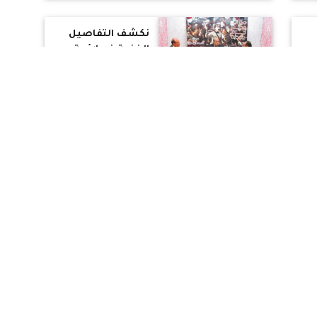
نكشف التفاصيل
الخفية في لائحة
عن
الأحوال الشخصية
للأرثوذكس
وموقفها القانوني
بالفيديو.. حمدي
الاسيوطى يكشف
فضيحة حبس
أطفال أقباط بالمنيا
بسبب انتقاد داعش
الحكم بأول زواج
م
مدنى لزوجين
مسيحيين مصريين
ما بين التأييد
والرفض
بالفيديو " عائد من
سورية لشيخ الأزهر