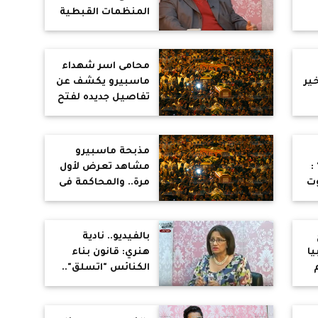
المنظمات القبطية
ن
بأوروبا :نضغط على
الأوربيين للاعتراف
بالإخوان كجماعة
محامى اسر شهداء
إرهابية
ير
ماسبيرو يكشف عن
تفاصيل جديده لفتح
ا
التحقيق ضد
المتورطين فى
المذبحة
مذبحة ماسبيرو
:
مشاهد تعرض لأول
وت
مرة.. والمحاكمة فى
انتظار اللواء حمدي
بدين
بالفيديو.. نادية
يا
هنري: قانون بناء
الكنائس "اتسلق"..
و"زاخر": الأزمة
الحقيقية في القرى