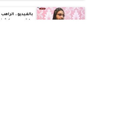
بالفيديو.. الراهب
مارتيروس يكشف
أسباب انشقاقه 
دير الريان
رفعت فكرى :
يكشف كواليس
الاختلاف بين
الطوائف بشأن
قانون الأحوال
الشخصية الموحد
بالفيديو..مواجهة
ساخنة حول الحك
بثبات زواج عرفي
للمسيحيين
المرفوض من
الكنيسة
لماذا تتجاهل
الكنيسة مركز