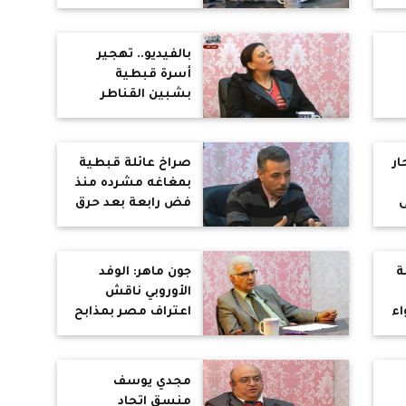
مسجد بباريس
يدعم الإرهاب
بالفيديو.. تهجير
أسرة قبطية
بشبين القناطر
ر
بجلسة عرفية
بمباركة الشرطة
ونواب البرلمان
ار
صراخ عائلة قبطية
بمغاغه مشرده منذ
ى
فض رابعة بعد حرق
ة
ممتلكاتها
ة
جون ماهر: الوفد
الأوروبي ناقش
اء
اعتراف مصر بمذابح
رة
تركيا ضد الأرمن
مجدي يوسف
منسق اتحاد