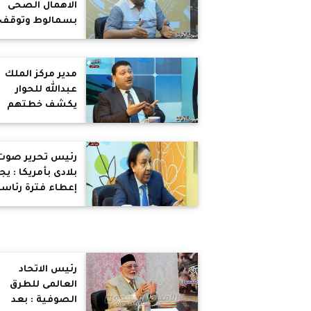
الاهمال الصحى
بسمالوط وتوقف
بناء المستشفى
العام لغياب
التمويل
مدير مركز الملك
عبدالله للحوار
يكشف خطتهم
لتعزيز التعاون
المشترك بين أتبا
الأديان
رئيس تحرير صوت
بلادى بأمريكا : ي
إعطاء فترة رئاسي
ثالثة للسيسى
لاستكمال
مشروعاته
رئيس الاتحاد
العالمى للطرق
الصوفية : بعد