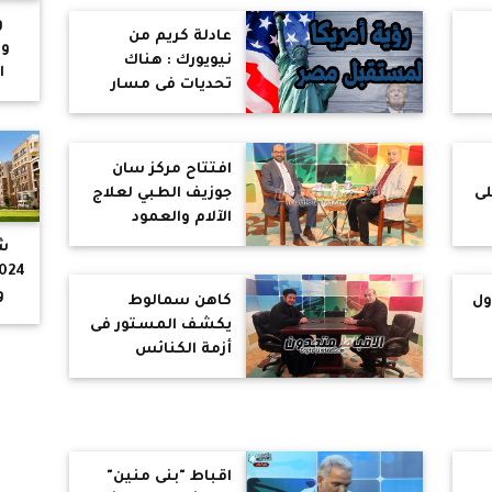
و
عادلة كريم من
وا
نيويورك : هناك
ا
تحديات فى مسار
بال
العائلة المقدسة
و
عن
أهمها البحث عن
إد
المصلحة والمكسب
افتتاح مركز سان
الشخصى
لى
جوزيف الطبي لعلاج
الآلام والعمود
الفقري
ش
و
ول
كاهن سمالوط
يكشف المستور فى
أزمة الكنائس
المغلقة بالمنيا
و
اقباط "بنى منين"