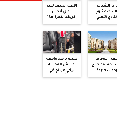
زير الشباب
الأهلي يحصد لقب
لرياضة يُتوج
دوري أبطال
لنادي الأهلي
إفريقيا للمرة الـ12
أميرة السمراء
في تاريخه بعد
يهنئ مجلس
التغلب على الترجي
ارته وجماهيره
التونسي
بالانجاز
قق الأوقاف
فيديو يرصد واقعة
2024.. حقيقة طرح
تفتيش المغنية
حدات جديدة
نيكي ميناج في
بمقدم 16 ألف
مطار أمستردام
جنيه