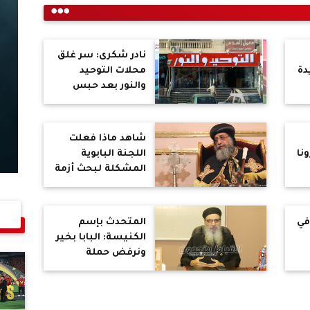
نادر شكرى: سر غلق
دة
محلات التوحيد
والنور بعد حبس
ش"
السويركى والحرب
على تمويل الإرهاب
شاهد ماذا فعلت
نا
اللجنة البابوية
المشكلة لبحث أزمة
دير وادى الريان
اليوم؟
في
المتحدث بإسم
الكنيسة: البابا بخير
ونرفض حملة
ا
الهجوم عليه
والعقيدة لا تناقش
على سوشيال ميديا