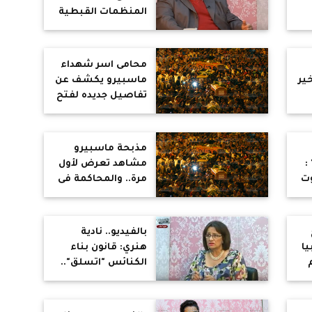
المنظمات القبطية
ن
بأوروبا :نضغط على
الأوربيين للاعتراف
بالإخوان كجماعة
محامى اسر شهداء
إرهابية
ير
ماسبيرو يكشف عن
تفاصيل جديده لفتح
ا
التحقيق ضد
المتورطين فى
المذبحة
مذبحة ماسبيرو
:
مشاهد تعرض لأول
وت
مرة.. والمحاكمة فى
انتظار اللواء حمدي
بدين
بالفيديو.. نادية
يا
هنري: قانون بناء
الكنائس "اتسلق"..
و"زاخر": الأزمة
الحقيقية في القرى