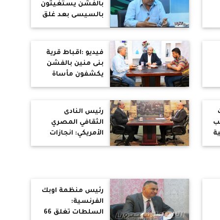
بالفشن يستغيثون
بالسيسى بعد غلق
كنيستهم
فيديو :اقباط قرية
بنى منين بالفشن
يكشفون مأساة
الاعتداء ومنعهم
ع
من الصلاة
رئيس النادى
جب
الثقافي المصري
ة
الأمريكي: انجازات
السيسي لا تحصي..
ويكفى الأمن
رئيس منظمة اوبك
الفرنسية:
السلطات تغلق 66