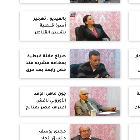
مسجد بباريس
يدعم الإرهاب
بالفيديو.. تهجير
أسرة قبطية
بشبين القناطر
ر
بجلسة عرفية
بمباركة الشرطة
ونواب البرلمان
ار
صراخ عائلة قبطية
بمغاغه مشرده منذ
ى
فض رابعة بعد حرق
ة
ممتلكاتها
ة
جون ماهر: الوفد
الأوروبي ناقش
اء
اعتراف مصر بمذابح
رة
تركيا ضد الأرمن
مجدي يوسف
منسق اتحاد