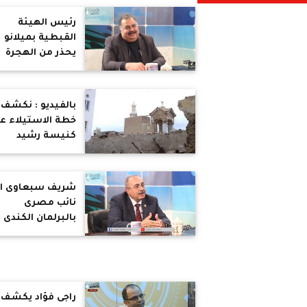
رئيس الهيئة
القبطية بميلانو
يحذر من الهجرة
الغير شرعية
لايطاليا ويكشف 
تجارة الأعضاء
بالفيديو : نكشف
خطة الاستيلاء ع
كنيسة رشيد
وهدمها من أجل
مشروع سكنى
شريف سبعاوى ا
نائب مصرى
بالبرلمان الكندى
ينجح فى اصدار
قانون باعتبار يولي
شهر للحضارة
المصرية
راجى فؤاد يكشف