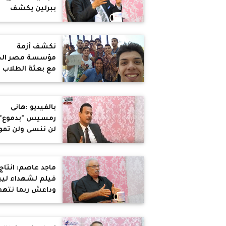
ببرلين يكشف
خطورة المتطرفي
والإخوان بأوروبا
نكشف أزمة
مؤسسة مصر الخ
مع بعثة الطلاب
المصريين بايطالي
بالفيديو :هانى
رمسيس "بدموع" 
لن ننسى ولن تم
قضية ماسبيرو
..وبدين المسئول
الاول
ماجد عاصم: انتاج
فيلم لشهداء ليب
وداعش ربما نتهم
بازدراء الاديان
واسالوا اطفال
المنيا