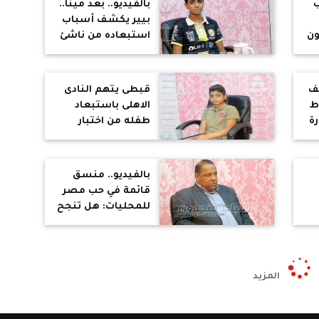
ب
بالفيديو.. بعد مينا..
بيير يكشف أسباب
ون
استبعاده من ناشئ
الأهلي
ف
قبطى يتهم النادى
ط
الاهلى باستبعاد
رة
طفله من اختبار
الناشئين لان اسمه
"مينا "
بالفيديو.. منسق
قائمة في حب مصر
للمحليات: هل تنجح
المحليات في
القضاء علي الفساد
المزيد