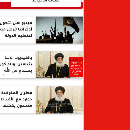
صوت الأقباط
فيديو :هل تتحول
أوكرانيا لأرض جدي
لتنظيم الدولة
الإسلامية " داع
بالفيديو.. الأنبا
بنيامين: وباء كورو
بسماح من الله
ورسالة للناس أن
تتعظ
مطران المنوفية 
حواره مع الأقباط
متحدون يكشف
كواليس عودة راني
عبد المسيح