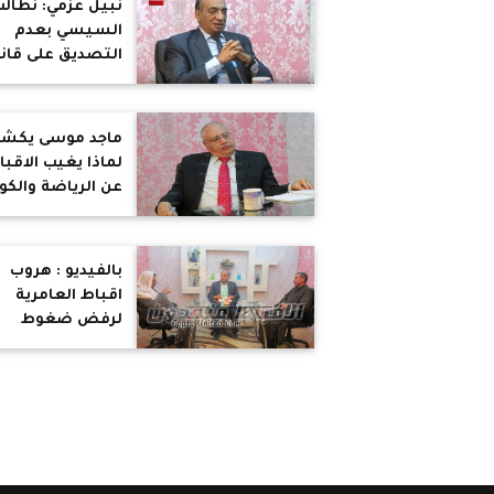
نبيل عزمي: نطال
السيسي بعدم
التصديق على قان
بناء الكنائس
ماجد موسى يكش
لماذا يغيب الاقبا
عن الرياضة والكو
ووقائع تمييز دينى
ضدهم
بالفيديو : هروب
اقباط العامرية
لرفض ضغوط
إجبارهم على
التصالح