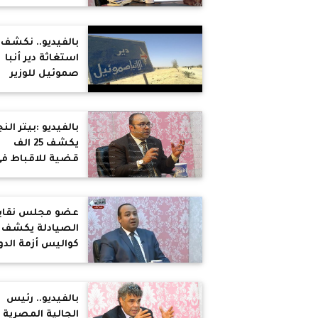
مذبحة مسجد
الروضه الضربة
القادمة للاقباط
بالفيديو.. نكشف
استغاثة دير أنبا
صموئيل للوزير
الداخلية لرفع حظ
الزيارات عنه
بالفيديو :بيتر النج
يكشف 25 الف
قضية للاقباط ف
الاحوال الشخصي
عضو مجلس نقاب
الصيادلة يكشف
كواليس أزمة الدو
بين الشركات ووزا
الصحة
بالفيديو.. رئيس
الجالية المصرية