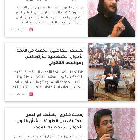
فى اول ظهور له اعلاميًا وحصرى على الاقباط
متحدون كشف الراهب مارتيروس الريانى الذى
انشق عن الدير وتبنى حملة شق الطريق داخل
الدير وقام بخطف الراهب بولس وتسليمه
للشرطة ، اسباب تغير موقفه بعد ان كان رافض
٢٠ مارس ٢٠١٦
للطريق ثم تأييده للطريق بل قيامه بتسليم الراهب
بولس امين الدير للشرطة وتحرير محاضر ضد
اخرين ويؤكد ان السجن سوف يحميهم
نكشف التفاصيل الخفية في لائحة
الأحوال الشخصية للأرثوذكس
وموقفها القانوني
ماذا تحمل بنود لائحة الأحوال الشخصية للأقباط
الأرثوذكس ؟ وما الموقف القانوني منها ؟ وهل
ستمرر الحكومة المشروع ؟ وهل سيتم إقراره
بمجلس النواب أسئلة أجاب عنها أستاذ بيتر النجار
المحامى المتخصص في الأحوال الشخصية
١٦ مارس ٢٠١٦
والأستاذ هاني عزت منسق منكوبى الاحوال
الشخصية
رفعت فكرى : يكشف كواليس
الاختلاف بين الطوائف بشأن قانون
الأحوال الشخصية الموحد
تناول القس رفعت فكرى رئيس مجلس الإعلام