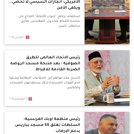
الأمريكي: انجازات السيسي لا تحصي..
ويكفى الأمن
استضاف برنامج "صوت الأقباط" المذاع على
شاشة الأقباط متحدون، المهندس طارق
سليمان، رئيس
٦مارس٢٠١٨
رئيس الاتحاد العالمى للطرق
الصوفية : بعد مذبحة مسجد الروضه
الضربة القادمة للاقباط
الشيخ علاء ابوالعزائم : الجماعات الارهابية فشلوا
امام القوات المسلحة لذلك يستهدفون المساجد
والكنائس
٢٦نوفمبر٢٠١٧
رئيس منظمة اوبك الفرنسية:
السلطات تغلق 66 مسجد بباريس
يدعم الإرهاب