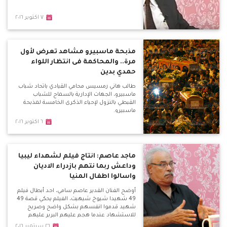
٧ اكتوبر ٢٠١٦
مذبحة ماسبيرو مشاهد تعرض لأول
مرة.. والمحاكمة فى انتظار اللواء
حمدي بدين
طالب هاني رمسيس محامي القيادي باتحاد شباب
ماسبيرو، الجهات الإدارية بالسماح للشباب
القبطي بالنزول لإحياء الذكرى الخامسة لمذبحة
ماسبيرو.
٦ اكتوبر ٢٠١٦
ماجد عاصم: انتاج فيلم لشهداء ليبيا
وداعش ربما نتهم بازدراء الاديان
واسالوا اطفال المنيا
أوضح الفنان القدير عاصم سامي، احد أبطال فيلم
49 شهيدا شيوخ شيهيت، الفيلم يحكي قصة 49
شهيد قدموا انفسهم بشكل واضح وصريح
للاستشهاد عندما هجم عليهم البربر عليهم
بالقرن الخامس.
٢٦ سبتمبر ٢٠١٦