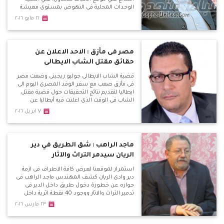
الوحدات المحلية في النهوض بمستوي معيشة
المواطن المصري بشكل مباشر.
٢١ مايو ٢٠١٦
مصر فى مأزق : الاحد الاعلان عن
حقائق مقتل الشاب الايطالى
قضية الشاب الايطالى جوليو ريجينى وضعت مصر
فى مأزق صعب مع سفر الوفد المصرى اليوم الى
ايطاليا لتقديم نتائج التحقيقات حول قضية مقتل
الشاب فى الوقت الذى اعلنت فيه أيطاليا عن
امتلاكها فيديوهات لتعذيب الشرطة المصرية
٧ ابريل ٢٠١٦
للشاب وهو ما يضعنا فى مأزق مع تحديد موعد
الاحد القادم للاعلان عن نتائج التحقيقات فى مؤتمر
صحفى سيقام فى روما ويتزامن معه مظاهرة
للاخوان ضد مصر للمطالبة بالافراج عن الاخوان
ماجد الراهب : شق الطريق في دير
المحبوسين.
الريان سيدمر التراث والآثار
استمرار لموقعنا لعرض كافة الاطراف فى ازمة
دير وادى الريان كشف المهندس ماجد الراهب فى
حواره عن خطورة دخول طريق داخل الدير فى
تدمير التراث والاثار ووجود 40 نقطة اثرية داخل
الدير وهذا الطريق سوف يدمر تاريخ مصر فى هذه
٢٣ مارس ٢٠١٦
الفترة ، وتساءل لمصلحة من ؟ واكد على رفع
قضية امام الامور المستعجلة لوقف هذا الطريق