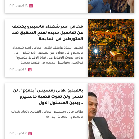
١٨ اكتوبر ٢٠١٦
محامى اسر شهداء ماسبيرو يكشف
عن تفاصيل جديده لفتح التحقيق ضد
المتورطين فى المذبحة
كشف استاذ عاطف نظمى محامى اسر شهداء
ماسبيرو فى حواره مع الصحفى نادر شكرى فى
برنامج صوت الاقباط على قناة الاقباط متحدون
كواليس وتفاصيل جديده فى قضية مذبحة
ماسبيرو
٩ اكتوبر ٢٠١٦
بالفيديو :هانى رمسيس "بدموع" : لن
ننسى ولن تموت قضية ماسبيرو
..وبدين المسئول الاول
طالب هاني رمسيس محامي القيادي باتحاد شباب
ماسبيرو، الجهات الإدارية
٧ اكتوبر ٢٠١٦