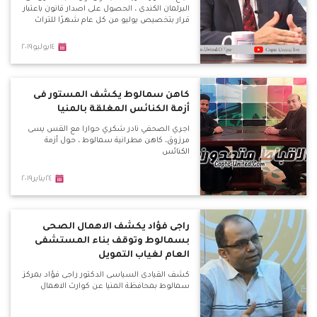
البرلمان الكندى ، الحصول على اصدار قانون باعتبار
قرار بتخصيص يوليو من كل عام شهرًا للتراث
١٤يوليو٢٠١٩
كاهن سمالوط يكشف المستور فى
أزمة الكنائس المغلقة بالمنيا
اجري الصحفي نادر شكري حوارا مع القس يسى
مرزوق، كاهن مطرانية سمالوط ، حول أزمة
الكنائس
٢٤يناير٢٠١٩
راجى فؤاد يكشف الاهمال الصحى
بسمالوط وتوقف بناء المستشفى
العام لغياب التمويل
كشف القيادى السياسى الدكتور راجى فؤاد بمركز
سمالوط بمحافظة المنيا عن كوارث الاهمال