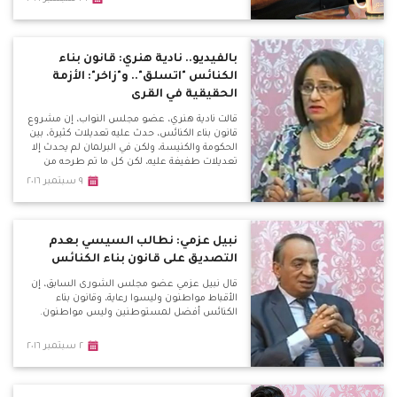
بالفيديو.. نادية هنري: قانون بناء
الكنائس "اتسلق".. و"زاخر": الأزمة
الحقيقية في القرى
قالت نادية هنري، عضو مجلس النواب، إن مشروع
قانون بناء الكنائس، حدث عليه تعديلات كثيرة، بين
الحكومة والكنيسة، ولكن في البرلمان لم يحدث إلا
تعديلات طفيفة عليه، لكن كل ما تم طرحه من
مطالب لم يتم تنفيذه.
٩ سبتمبر ٢٠١٦
نبيل عزمي: نطالب السيسي بعدم
التصديق على قانون بناء الكنائس
قال نبيل عزمي عضو مجلس الشورى السابق، إن
الأقباط مواطنون وليسوا رعاية، وقانون بناء
الكنائس أفضل لمستوطنين وليس مواطنون.
٢ سبتمبر ٢٠١٦