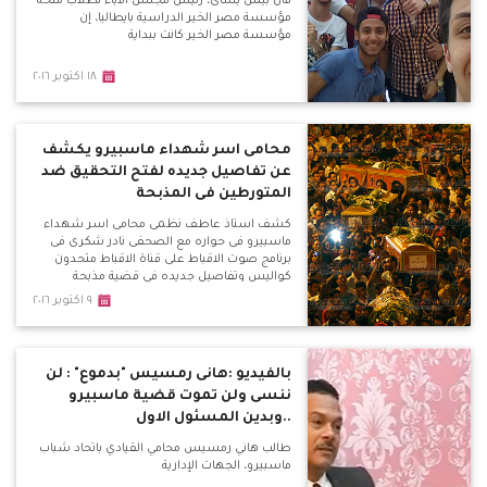
قال بيمن بشاى، رئيس مجلس الآباء لطلاب منحة
مؤسسة مصر الخير الدراسية بايطاليا، إن
مؤسسة مصر الخير كانت ببداية
١٨ اكتوبر ٢٠١٦
محامى اسر شهداء ماسبيرو يكشف
عن تفاصيل جديده لفتح التحقيق ضد
المتورطين فى المذبحة
كشف استاذ عاطف نظمى محامى اسر شهداء
ماسبيرو فى حواره مع الصحفى نادر شكرى فى
برنامج صوت الاقباط على قناة الاقباط متحدون
كواليس وتفاصيل جديده فى قضية مذبحة
ماسبيرو
٩ اكتوبر ٢٠١٦
بالفيديو :هانى رمسيس "بدموع" : لن
ننسى ولن تموت قضية ماسبيرو
..وبدين المسئول الاول
طالب هاني رمسيس محامي القيادي باتحاد شباب
ماسبيرو، الجهات الإدارية