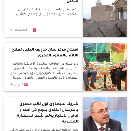
سكنى
المستشار ترانه يحاول إحباط الحكم التاريخي
للقضاء الادارى بعد جواز بيع أو هدم الكنائس
٢٩اغسطس٢٠١٩
افتتاح مركز سان جوزيف الطبي لعلاج
الآلام والعمود الفقري
ذاع صيته في الولايات المتحدة الأمريكية ونجاحه
الكبير في علاج الآلام والعظام والعمود الفقري
بالطرق الحديثة ، الدكتور جوزيف إبراهيم في علاج
العظام والآلام والعمود الفقري بالطرق الحديثة
وعلاج اليوم الواحد .
٢١يوليو٢٠١٩
شريف سبعاوى اول نائب مصرى
بالبرلمان الكندى ينجح فى اصدار
قانون باعتبار يوليو شهر للحضارة
المصرية
نجح الدكتور شريف سبعاوى أول نائب مصرى فى