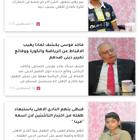
بيير زهير شفيق، ناشئ أخر تم رفضه في اختبارات
الكرة بالنادي الأهلي بسبب دينه.
٢٠ اغسطس ٢٠١٦
ماجد موسى يكشف لماذا يغيب
الاقباط عن الرياضة والكورة ووقائع
تمييز دينى ضدهم
كشف استاذ ماجد موسى الصحفى والناقد
الرياضى وقائع جديده حول التمييز الدينى ضد
الاقباط فى مجال الرياضة معلقا على رفض الطفل
مينا بالنادى الاهلى انه مسلسل مستمر من
التعصب والذى يظهر فى العديد من الاندية
١٧ اغسطس ٢٠١٦
والاعلام الرياضى وكشف لماذا يصروا تصدير
الكابتن هانى رمزى كممثل فقط للاقباط ولماذا يتم
نقد الكنيسة لقيامها بتنظيم دورى كنسى .
قبطى يتهم النادى الاهلى باستبعاد
طفله من اختبار الناشئين لان اسمه
"مينا "
اتهم عصام لطفى والد الطفل مينا النادى الاهلى
بارتكابه واقعة تمييز على أساس الديني لطفله ،