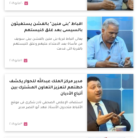
٢٠مايو٢٠١٨
اقباط "بنى منين" بالفشن يستغيثون
بالسيسى بعد غلق كنيستهم
يعانى اقباط قرية بنى منين بالفشن ببنى سويف
من مأساة بعد الاعتداء عليهم وغلق كنيستهم
بالقرية التى قدمت
١١مايو٢٠١٨
مدير مركز الملك عبدالله للحوار يكشف
خطتهم لتعزيز التعاون المشترك بين
أتباع الأديان
استضاف الإعلامي الصحفي نادر شكرى فى موقع
الأقباط متحدون الأستاذ فهد أبو النصر مدير
٣مايو٢٠١٨