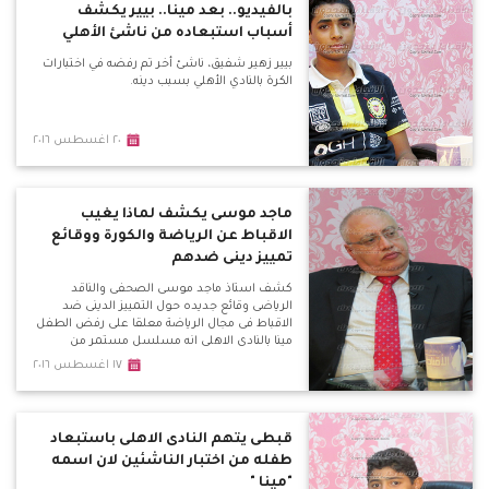
بالفيديو.. بعد مينا.. بيير يكشف
أسباب استبعاده من ناشئ الأهلي
بيير زهير شفيق، ناشئ أخر تم رفضه في اختبارات
الكرة بالنادي الأهلي بسبب دينه.
٢٠ اغسطس ٢٠١٦
ماجد موسى يكشف لماذا يغيب
الاقباط عن الرياضة والكورة ووقائع
تمييز دينى ضدهم
كشف استاذ ماجد موسى الصحفى والناقد
الرياضى وقائع جديده حول التمييز الدينى ضد
الاقباط فى مجال الرياضة معلقا على رفض الطفل
مينا بالنادى الاهلى انه مسلسل مستمر من
التعصب والذى يظهر فى العديد من الاندية
١٧ اغسطس ٢٠١٦
والاعلام الرياضى وكشف لماذا يصروا تصدير
الكابتن هانى رمزى كممثل فقط للاقباط ولماذا يتم
نقد الكنيسة لقيامها بتنظيم دورى كنسى .
قبطى يتهم النادى الاهلى باستبعاد
طفله من اختبار الناشئين لان اسمه
"مينا "