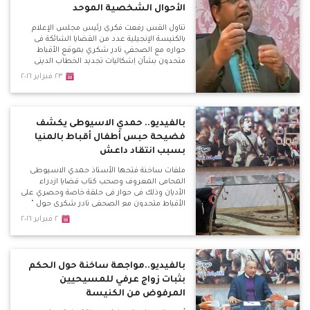
الأحوال الشخصية الموحد
تناول القس رفعت فكرى رئيس مجلس الإعلام
بالكنيسة الإنجيلية عدد من القضايا الشائكة فى
حواره مع الصحفي نادر شكري بموقع الأقباط
متحدون بشأن إشكاليات تجديد الخطاب الديني
والأزمة بين الطوائف المسيحية وحقيقة مجلس
٢٣ فبراير ٢٠١٦
كنائس مصر وتقيمه
بالفيديو.. حمدي الاسيوطى يكشف
فضيحة حبس أطفال أقباط بالمنيا
بسبب انتقاد داعش
ملفات ساخنة فتحها الأستاذ حمدي الاسيوطى
المحامى المعروف وصحب كتاب قضايا ازدراء
الأديان وذلك فى حوار فى حلقة خاصة وحصري على
الأقباط متحدون مع الصحفي نادر شكري حول "
ازدراء الأديان مقصلة الأبرياء " وكشف الاسيوطى
٢ فبراير ٢٠١٦
قضايا ازدراء أطاحت بأبرياء وأطفال لمجرد انتفاضة
من المتشددين فى ظل غياب محاكمة عادلة وآمنة
بالفيديو..مواجهة ساخنة حول الحكم
بثبات زواج عرفي للمسيحيين
المرفوض من الكنيسة