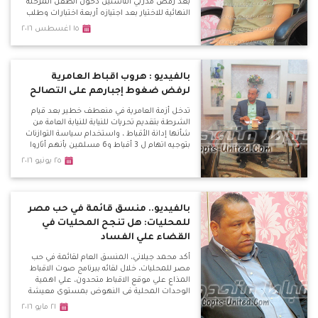
بعد رفض مدربي الناشئين دخول الطفل المرحلة
النهائية للاختيار بعد اجتيازه أربعة اختبارات وطلب
منه الحضور اليوم لخوض الاختبار النهائى مع 10
١٥ اغسطس ٢٠١٦
الى 15 طفل اخرين فى مركز حراسة المرمى بعد
تصفيتهم من 250 طفل ولكن فوجئ برفض
دخوله الاختبار وخاض جولة فى الادارة واشتبك
لفظيا مع رؤساء القطاع .
بالفيديو : هروب اقباط العامرية
لرفض ضغوط إجبارهم على التصالح
تدخل أزمة العامرية في منعطف خطير بعد قيام
الشرطة بتقديم تحريات للنيابة للنيابة العامة من
شأنها إدانة الأقباط ، واستخدام سياسة التوازنات
بتوجيه اتهام ل 3 أقباط و6 مسلمين بأنهم أثاروا
الشغب واشتبكوا مع بعضهم البعض مما أدى
٢٥ يونيو ٢٠١٦
لحرق دراجة بخارية وتكسير سيارة القس كاراس
نصر .
بالفيديو.. منسق قائمة في حب مصر
للمحليات: هل تنجح المحليات في
القضاء علي الفساد
أكد محمد جيلاني، المنسق العام لقائمة في حب
مصر للمحليات، خلال لقائه ببرنامج صوت الاقباط
المذاع علي موقع الاقباط متحدون، علي اهمية
الوحدات المحلية في النهوض بمستوي معيشة
المواطن المصري بشكل مباشر.
٢١ مايو ٢٠١٦