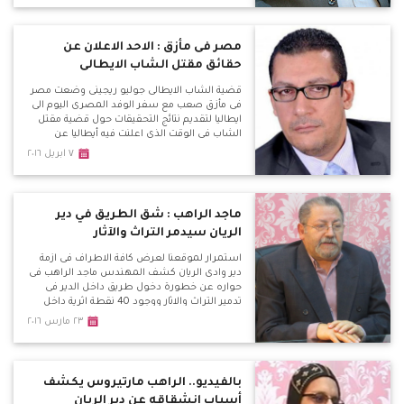
مصر فى مأزق : الاحد الاعلان عن
حقائق مقتل الشاب الايطالى
قضية الشاب الايطالى جوليو ريجينى وضعت مصر
فى مأزق صعب مع سفر الوفد المصرى اليوم الى
ايطاليا لتقديم نتائج التحقيقات حول قضية مقتل
الشاب فى الوقت الذى اعلنت فيه أيطاليا عن
امتلاكها فيديوهات لتعذيب الشرطة المصرية
٧ ابريل ٢٠١٦
للشاب وهو ما يضعنا فى مأزق مع تحديد موعد
الاحد القادم للاعلان عن نتائج التحقيقات فى مؤتمر
صحفى سيقام فى روما ويتزامن معه مظاهرة
للاخوان ضد مصر للمطالبة بالافراج عن الاخوان
ماجد الراهب : شق الطريق في دير
المحبوسين.
الريان سيدمر التراث والآثار
استمرار لموقعنا لعرض كافة الاطراف فى ازمة
دير وادى الريان كشف المهندس ماجد الراهب فى
حواره عن خطورة دخول طريق داخل الدير فى
تدمير التراث والاثار ووجود 40 نقطة اثرية داخل
الدير وهذا الطريق سوف يدمر تاريخ مصر فى هذه
٢٣ مارس ٢٠١٦
الفترة ، وتساءل لمصلحة من ؟ واكد على رفع
قضية امام الامور المستعجلة لوقف هذا الطريق
منذ عام ولم يتم البت فيها حتى الان . جبل المنقار
يمتلىء بالكهوف الاثرية واتعجب لعدم حفاظ
بالفيديو.. الراهب مارتيروس يكشف
الدولة عليها
أسباب انشقاقه عن دير الريان