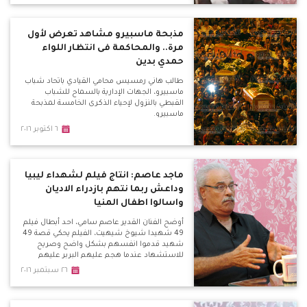
مذبحة ماسبيرو مشاهد تعرض لأول
مرة.. والمحاكمة فى انتظار اللواء
حمدي بدين
طالب هاني رمسيس محامي القيادي باتحاد شباب
ماسبيرو، الجهات الإدارية بالسماح للشباب
القبطي بالنزول لإحياء الذكرى الخامسة لمذبحة
ماسبيرو.
٦ اكتوبر ٢٠١٦
ماجد عاصم: انتاج فيلم لشهداء ليبيا
وداعش ربما نتهم بازدراء الاديان
واسالوا اطفال المنيا
أوضح الفنان القدير عاصم سامي، احد أبطال فيلم
49 شهيدا شيوخ شيهيت، الفيلم يحكي قصة 49
شهيد قدموا انفسهم بشكل واضح وصريح
للاستشهاد عندما هجم عليهم البربر عليهم
بالقرن الخامس.
٢٦ سبتمبر ٢٠١٦