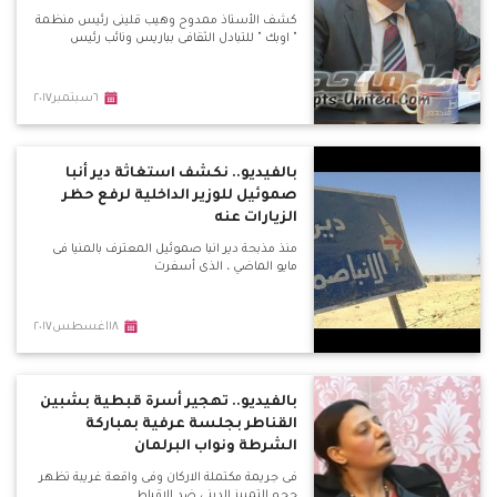
كشف الأستاذ ممدوح وهيب قلينى رئيس منظمة
" اوبك " للتبادل الثقافى بباريس ونائب رئيس
٦سبتمبر٢٠١٧
بالفيديو.. نكشف استغاثة دير أنبا
صموئيل للوزير الداخلية لرفع حظر
الزيارات عنه
منذ مذبحة دير انبا صموئيل المعترف بالمنيا فى
مايو الماضي ، الذى أسفرت
١٨اغسطس٢٠١٧
بالفيديو.. تهجير أسرة قبطية بشبين
القناطر بجلسة عرفية بمباركة
الشرطة ونواب البرلمان
فى جريمة مكتملة الاركان وفى واقعة غريبة تظهر
حجم التمييز الدينى ضد الاقباط