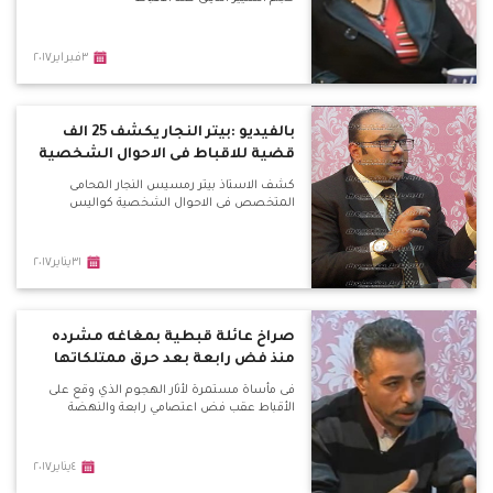
٣فبراير٢٠١٧
بالفيديو :بيتر النجار يكشف 25 الف
قضية للاقباط فى الاحوال الشخصية
كشف الاستاذ بيتر رمسيس النجار المحامى
المتخصص فى الاحوال الشخصية كواليس
٣١يناير٢٠١٧
صراخ عائلة قبطية بمغاغه مشرده
منذ فض رابعة بعد حرق ممتلكاتها
فى مأساة مستمرة لأثار الهجوم الذي وقع على
الأقباط عقب فض اعتصامي رابعة والنهضة
٤يناير٢٠١٧