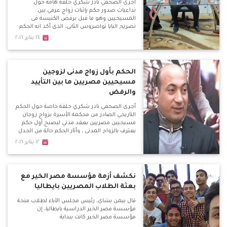
أجرى الصحفي نادر شكري حلقة هامة حول
تداعيات صدور حكم بإثبات زواج عرفي بين
المسيحيين وهو ما قبل برفض الكنيسة فى
تصريح البابا تواضروس الثاني، الذي أكد انه الحكم
مخالف للقانون وتوجه مجموعه من المحامين
٢٤ يناير ٢٠١٦
الأقباط بمذكرة طعن للنائب العام لوقف الحكم
لأنه خالف المادة الثالثة التي تعطى للمسيحيين
الحق فى قوانين تتفق مع شرائعهم .
الحكم بأول زواج مدنى لزوجين
مسيحيين مصريين ما بين التأييد
والرفض
أجرى الصحفي نادر شكري حلقة خاصة حول الحكم
التاريخي الصادر من محكمة الأسرة بزواج زوجان
مسيحيين مصريين بعقد مدني ليصبح أول حكم
يعترف بالزواج المدني ، وأثار الحكم حالة من الجدل
ما بين الرفض والتأييد والتشكيك والتحفظ وفتح
١٢ يناير ٢٠١٦
الباب أمام مئات العالقين فى ملف الأحوال
الشخصية مع الكنيسة
نكشف أزمة مؤسسة مصر الخير مع
بعثة الطلاب المصريين بايطاليا
قال بيمن بشاى، رئيس مجلس الآباء لطلاب منحة
مؤسسة مصر الخير الدراسية بايطاليا، إن
مؤسسة مصر الخير كانت ببداية