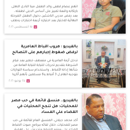
اتهم عصام لطفى والد الطفل مينا النادى الاهلى
بارتكابه واقعة تمييز على أساس الديني لطفله ،
بعد رفض مدربي الناشئين دخول الطفل المرحلة
النهائية للاختيار بعد اجتيازه أربعة اختبارات وطلب
منه الحضور اليوم لخوض الاختبار النهائى مع 10
١٥ اغسطس ٢٠١٦
الى 15 طفل اخرين فى مركز حراسة المرمى بعد
تصفيتهم من 250 طفل ولكن فوجئ برفض
دخوله الاختبار وخاض جولة فى الادارة واشتبك
لفظيا مع رؤساء القطاع .
بالفيديو : هروب اقباط العامرية
لرفض ضغوط إجبارهم على التصالح
تدخل أزمة العامرية في منعطف خطير بعد قيام
الشرطة بتقديم تحريات للنيابة للنيابة العامة من
شأنها إدانة الأقباط ، واستخدام سياسة التوازنات
بتوجيه اتهام ل 3 أقباط و6 مسلمين بأنهم أثاروا
الشغب واشتبكوا مع بعضهم البعض مما أدى
٢٥ يونيو ٢٠١٦
لحرق دراجة بخارية وتكسير سيارة القس كاراس
نصر .
بالفيديو.. منسق قائمة في حب مصر
للمحليات: هل تنجح المحليات في
القضاء علي الفساد
أكد محمد جيلاني، المنسق العام لقائمة في حب
مصر للمحليات، خلال لقائه ببرنامج صوت الاقباط
المذاع علي موقع الاقباط متحدون، علي اهمية