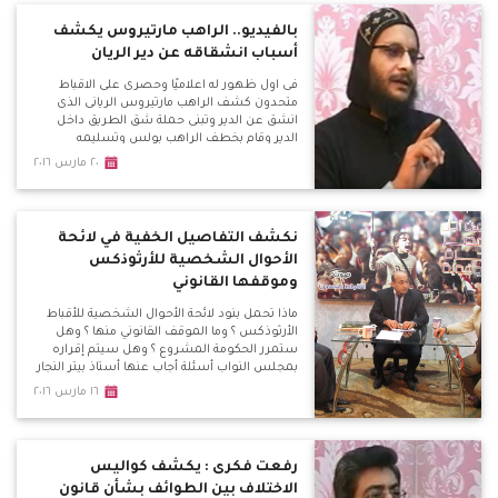
منذ عام ولم يتم البت فيها حتى الان . جبل المنقار
يمتلىء بالكهوف الاثرية واتعجب لعدم حفاظ
بالفيديو.. الراهب مارتيروس يكشف
الدولة عليها
أسباب انشقاقه عن دير الريان
فى اول ظهور له اعلاميًا وحصرى على الاقباط
متحدون كشف الراهب مارتيروس الريانى الذى
انشق عن الدير وتبنى حملة شق الطريق داخل
الدير وقام بخطف الراهب بولس وتسليمه
للشرطة ، اسباب تغير موقفه بعد ان كان رافض
٢٠ مارس ٢٠١٦
للطريق ثم تأييده للطريق بل قيامه بتسليم الراهب
بولس امين الدير للشرطة وتحرير محاضر ضد
اخرين ويؤكد ان السجن سوف يحميهم
نكشف التفاصيل الخفية في لائحة
الأحوال الشخصية للأرثوذكس
وموقفها القانوني
ماذا تحمل بنود لائحة الأحوال الشخصية للأقباط
الأرثوذكس ؟ وما الموقف القانوني منها ؟ وهل
ستمرر الحكومة المشروع ؟ وهل سيتم إقراره
بمجلس النواب أسئلة أجاب عنها أستاذ بيتر النجار
المحامى المتخصص في الأحوال الشخصية
١٦ مارس ٢٠١٦
والأستاذ هاني عزت منسق منكوبى الاحوال
الشخصية
رفعت فكرى : يكشف كواليس
الاختلاف بين الطوائف بشأن قانون