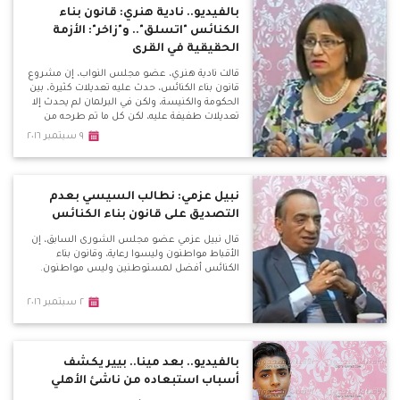
بالفيديو.. نادية هنري: قانون بناء
الكنائس "اتسلق".. و"زاخر": الأزمة
الحقيقية في القرى
قالت نادية هنري، عضو مجلس النواب، إن مشروع
قانون بناء الكنائس، حدث عليه تعديلات كثيرة، بين
الحكومة والكنيسة، ولكن في البرلمان لم يحدث إلا
تعديلات طفيفة عليه، لكن كل ما تم طرحه من
مطالب لم يتم تنفيذه.
٩ سبتمبر ٢٠١٦
نبيل عزمي: نطالب السيسي بعدم
التصديق على قانون بناء الكنائس
قال نبيل عزمي عضو مجلس الشورى السابق، إن
الأقباط مواطنون وليسوا رعاية، وقانون بناء
الكنائس أفضل لمستوطنين وليس مواطنون.
٢ سبتمبر ٢٠١٦
بالفيديو.. بعد مينا.. بيير يكشف
أسباب استبعاده من ناشئ الأهلي