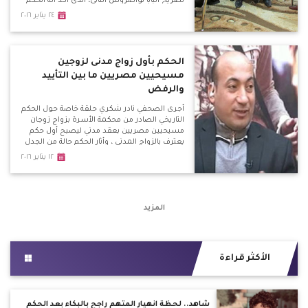
تصريح البابا تواضروس الثاني، الذي أكد انه الحكم
مخالف للقانون وتوجه مجموعه من المحامين
٢٤ يناير ٢٠١٦
الأقباط بمذكرة طعن للنائب العام لوقف الحكم
لأنه خالف المادة الثالثة التي تعطى للمسيحيين
الحق فى قوانين تتفق مع شرائعهم .
الحكم بأول زواج مدنى لزوجين
مسيحيين مصريين ما بين التأييد
والرفض
أجرى الصحفي نادر شكري حلقة خاصة حول الحكم
التاريخي الصادر من محكمة الأسرة بزواج زوجان
مسيحيين مصريين بعقد مدني ليصبح أول حكم
يعترف بالزواج المدني ، وأثار الحكم حالة من الجدل
ما بين الرفض والتأييد والتشكيك والتحفظ وفتح
١٢ يناير ٢٠١٦
الباب أمام مئات العالقين فى ملف الأحوال
الشخصية مع الكنيسة
المزيد
الأكثر قراءة
شاهد.. لحظة انهيار المتهم راجح بالبكاء بعد الحكم