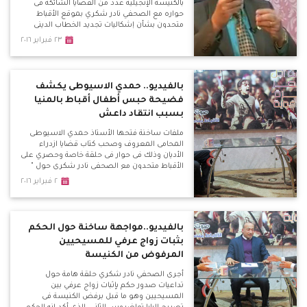
بالكنيسة الإنجيلية عدد من القضايا الشائكة فى
حواره مع الصحفي نادر شكري بموقع الأقباط
متحدون بشأن إشكاليات تجديد الخطاب الديني
والأزمة بين الطوائف المسيحية وحقيقة مجلس
٢٣ فبراير ٢٠١٦
كنائس مصر وتقيمه
بالفيديو.. حمدي الاسيوطى يكشف
فضيحة حبس أطفال أقباط بالمنيا
بسبب انتقاد داعش
ملفات ساخنة فتحها الأستاذ حمدي الاسيوطى
المحامى المعروف وصحب كتاب قضايا ازدراء
الأديان وذلك فى حوار فى حلقة خاصة وحصري على
الأقباط متحدون مع الصحفي نادر شكري حول "
ازدراء الأديان مقصلة الأبرياء " وكشف الاسيوطى
٢ فبراير ٢٠١٦
قضايا ازدراء أطاحت بأبرياء وأطفال لمجرد انتفاضة
من المتشددين فى ظل غياب محاكمة عادلة وآمنة
بالفيديو..مواجهة ساخنة حول الحكم
بثبات زواج عرفي للمسيحيين
المرفوض من الكنيسة
أجرى الصحفي نادر شكري حلقة هامة حول
تداعيات صدور حكم بإثبات زواج عرفي بين
المسيحيين وهو ما قبل برفض الكنيسة فى