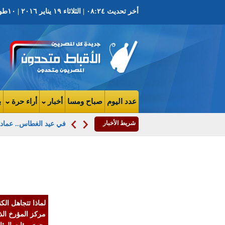
أخر تحديث ٠٨:٢٤ | الثلاثاء ١٩ يناير ٢٠١٦ | ١٠طوبة ١٧٣٢ ش | العدد ٣٨١٢ السنة التاسعة
عدد اليوم
صباح ومسا
أخبار
أراء حرة
ب
شريط الأخبار
في عيد الغطاس.. عماد
الحكم بأول زواج
مدنى لزوجين
مسيحيين مصريي
بين التأييد والر
لماذا تتجاهل الك
مركز المؤرخ ال