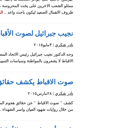
الانتخابات البرلما
ممثلو الشعب الاخرين على يخت المحروسة من
بالمحافظات
بالفيديو.. مناظرة
ظروف الاهمال الصعيد ليكون باحث واعد ..
ال
على الهواء مباش
بين مؤيدي ومع
التظاهر في
بالفيديو.. المتحد
نجيب جبرائيل لصوت الأقباط
الكاتدرائية
باسم "لا للأحزا
الدينية": "الدين
نادر شكري
| ٣مايو٢٠١٥
الإله والسياسة 
وجه الدكتور نجيب جبرائيل رئيس الاتحاد الم
البشر"
الاقباط لا يشعرون بالمواطنة وسياسات التمييز
صوت الاقباط يكشف حقائق 
نادر شكري
| ٢٨مارس٢٠١٥
كشف " صوت الاقباط " عن حقائق هجوم المتشدد
من خلال روايات شهود العيان واسر الشهداء . 