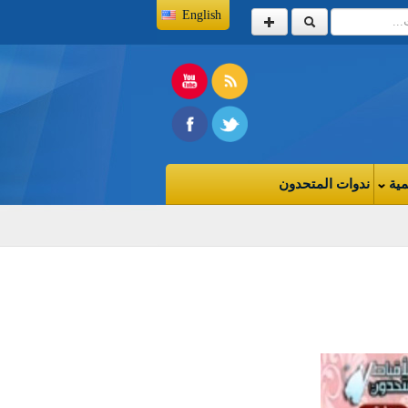
English
مية
ندوات المتحدون