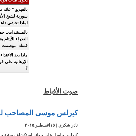
يحوى مئات الوثا
التاريخية
بالفيديو " عائد م
سورية لشيخ الأز
لماذا تخشى دا
وتوافق على ذبح
بالمستندات.. جم
السوريين
العذراء للأيتام ب
فساد ...وصمت
لوزارة التضامن
ماذا بعد الاعتداء
الاجتماعي
الإرهابية على فر
؟
مينا فهمي لـ ص
الأقباط: الأحزاب
صوت الأقباط
سرقت قوائم
المهمشين لصالح
سعيد عبد الحافظ
رجال الأعمال
صوت الأقباط:
كيرلس موسى المصاحب للر
البرلمان القادم ا
ولن يستمر طويلا
بالفيديو.. "صوت
نادر شكري
| ١٥اغسطس٢٠١٥
الأقباط" يرصد أ
كيرلس حاصل على جوائز استكشاف بحثية جدي