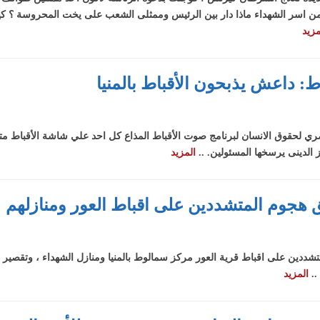
نية
 اسر الشهداء ماذا دار بين الرئيس وممثلى الشعب على يخت المحروسة ؟ ك
مزيد
رة
ارضي
ث
: داعش يذبحون الأقباط بالمنيا
ب
 صنع
صنع
صري لحقوق الانسان لبرنامج صوت الأقباط المذاع كل احد علي شاشة الأقباط م
 الدينى يرسخها المسئولين. ..
المزيد
هجوم المتشددين على اقباط العور ومنازلهم
ين على اقباط قرية العور مركز سمالوط بالمنيا ومنازل الشهداء ، وتقصير ال
..
المزيد