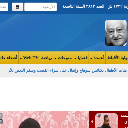
وابة الأقباط
أعمدة
قضايا
منوعات
رياضة
Web TV
أصداء عال
 مئات الأطفال بكنائس سوهاج وإقبال على شراء القصب وسفر البعض للأردن
ن ما
فض
نيسة
ذى