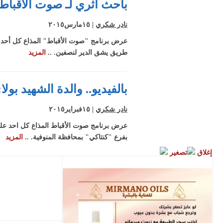
باحث أثري لـ صوت الأقباط: 
نادر شكري
| ١٥مارس٢٠١٥
عرض برنامج "صوت الأقباط" المذاع كل أحد عل
طريق يشق الدير لنصفين. ..
المزيد
بالفيديو.. والدة الشهيد ب
نادر شكري
| ١٥فبراير٢٠١٥
عرض برنامج صوت الأقباط المذاع كل احد عل
بفرع "كنتاكي" بمحافظة المنوفية. ..
المزيد
إغلاق
تصغير