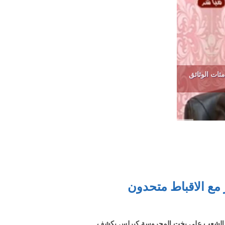
ئات الوثائق
ع الاقباط متحدون
ئف الشعب على يخت المحروسة كيرلس يكشف