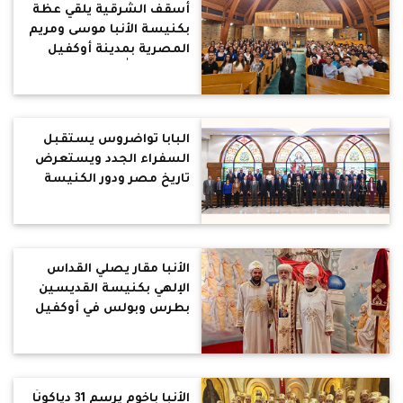
أسقف الشرقية يلقي عظة
بكنيسة الأنبا موسى ومريم
المصرية بمدينة أوكفيل
الكندية : الله يحول التجارب
والضيقات إلى بركة لمن
يثبت في الإيمان
البابا تواضروس يستقبل
السفراء الجدد ويستعرض
تاريخ مصر ودور الكنيسة
القبطية في الداخل والخارج
الأنبا مقار يصلي القداس
الإلهي بكنيسة القديسين
بطرس وبولس في أوكفيل
الأنبا باخوم يرسم 31 دياكونًا