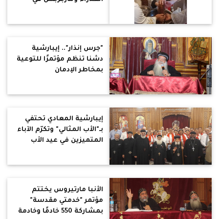
جمصة
"جرس إنذار".. إيبارشية
دشنا تنظم مؤتمرًا للتوعية
بمخاطر الإدمان
إيبارشية المعادي تحتفي
بـ"الأب المثالي" وتكرّم الآباء
المتميزين في عيد الأب
الأنبا مارتيروس يختتم
مؤتمر "خدمتي مقدسة"
بمشاركة 550 خادمًا وخادمة