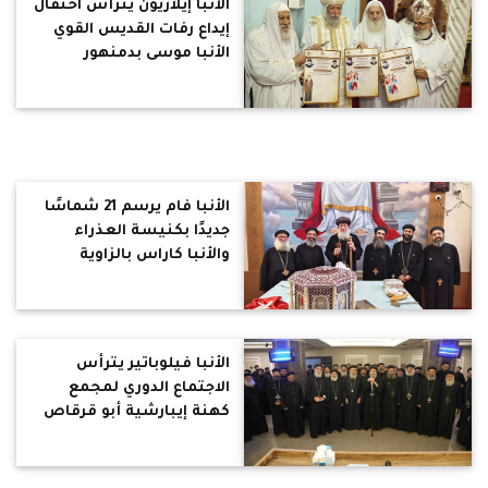
الأنبا إيلاريون يترأس احتفال
إيداع رفات القديس القوي
الأنبا موسى بدمنهور
الأنبا فام يرسم 21 شماسًا
جديدًا بكنيسة العذراء
والأنبا كاراس بالزاوية
البحرية
الأنبا فيلوباتير يترأس
الاجتماع الدوري لمجمع
كهنة إيبارشية أبو قرقاص