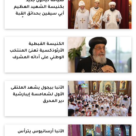
سيامة دياكون جديد
بكنيسة الشهيد العظيم
أبي سيفين بحدائق القبة
تمهيدًا لرسامته كاهنًا
الكنيسة القبطية
الأرثوذكسية تهنئ المنتخب
الوطني على أدائه المشرف
في مونديال 2026
الأنبا بيجول يشهد الملتقى
الأول لشمامسة إيبارشية
دير المحرق
الأنبا أرسانيوس يترأس