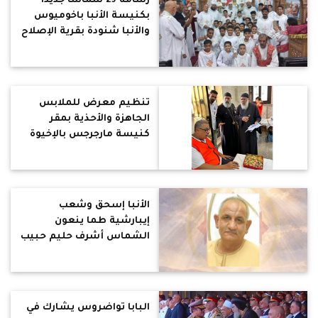
رسامة 29 شماسًا جديدًا
بكنيسة الأنبا باخوميوس
والأنبا شنودة بقرية الإصلاح
تنظيم معرض للملابس
الجاهزة والأحذية بمقر
كنيسة مارجرجس بالإخيوة
برعاية الأنبا مقار أسقف
الشرقية والعاشر
الأنبا إسحق وشعب
إيبارشية طما ينعون
الشماس أشرف حليم حبيب
البابا تواضروس يشارك في