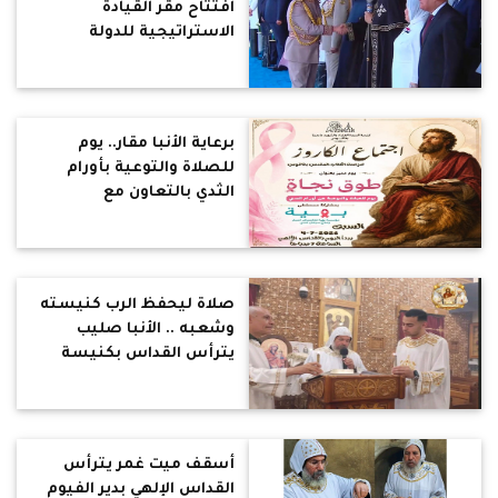
افتتاح مقر القيادة
الاستراتيجية للدولة
المصرية بحضور الرئيس
السيسي
برعاية الأنبا مقار.. يوم
للصلاة والتوعية بأورام
الثدي بالتعاون مع
مستشفى بهية في
مطرانية فاقوس
صلاة ليحفظ الرب كنيسته
وشعبه .. الأنبا صليب
يترأس القداس بكنيسة
السيدة العذراء مريم –
دقادوس
أسقف ميت غمر يترأس
القداس الإلهي بدير الفيوم