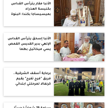
الأنبا مقار يترأس القداس
بكنيسة العذراء
بميسيساجا بكندا: البنوة
لله عطية إلهية تحمل دعوة
للمؤمنين أن يحيوا كأبناء
للآب السماوي
الأنبا إسحق يترأس القداس
الإلهي بدير القديس القمص
يسي ميخائيل بطما
برعاية أسقف الشرقية..
فريق "فرح تفرح" يقيم
كرنفالا لمرحلتي ابتدائي
وإعدادي بكنيسة الشهيد
مارجرجس بالإخيوة