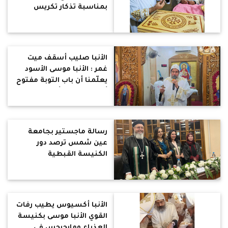
بمناسبة تذكار تكريس
كنيسة رئيس الملائكة
غبريال
الأنبا صليب أسقف ميت
غمر : الأنبا موسى الأسود
يعلّمنا أن باب التوبة مفتوح
أمام الجميع وأنه لا توجد
خطية أقوى من رحمة الله
رسالة ماجستير بجامعة
عين شمس ترصد دور
الكنيسة القبطية
الأرثوذكسية في تحقيق
أهداف التنمية المستدامة
الأنبا أكسيوس يطيب رفات
القوي الأنبا موسى بكنيسة
العذراء ومارجرجس في