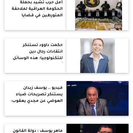
أمل حرب تشيد بحملة
الحكومة العراقية لملاحقة
المتورطين في قضايا
الفساد : بلد الحضارة
العريقة بدأت الإفاقة
واعتقلت نواب ووزراء
حكمت داوود تستنكر
انتقادات رجال دين
للتكنولوجيا: هذه الوسائل
أسهمت في تنوير العقول
وسهلت حياتنا
فيديو .. يوسف زيدان
يستنكر تصريحات ضياء
العوضي عن مجدي يعقوب:
السير قدم إسهامات كثيرة
رفعت اسم مصر عاليا
ماهر يوسف : دولة القانون