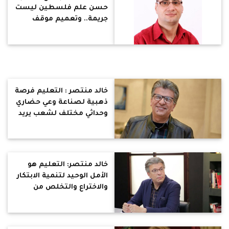
حسن علم فلسطين ليست
جريمة.. وتعميم موقف
الأقباط "سلوك خبيث"
خالد منتصر : التعليم فرصة
ذهبية لصناعة وعي حضاري
وحداثي مختلف لشعب يريد
الخروج من قاع التخلف
ونهدر هذه الفرصة بامتياز
خالد منتصر: التعليم هو
الأمل الوحيد لتنمية الابتكار
والاختراع والتخلص من
الأزمات الاقتصادية