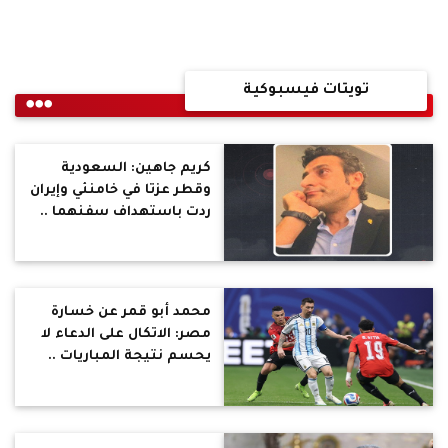
تويتات فيسبوكية
كريم جاهين: السعودية
وقطر عزتا في خامنئي وإيران
ردت باستهداف سفنهما ..
نظام ملوش حبيب ولا
صاحب
محمد أبو قمر عن خسارة
مصر: الاتكال على الدعاء لا
يحسم نتيجة المباريات ..
كنت هتحافظ علي نتيجة 2
صفر لو بصيت في الملعب
وشوفت إللي بيحصل