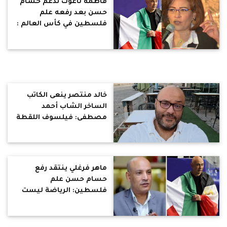
فاطمة ناعوت تدعم حسام
حسن بعد رفعه علم
فلسطين في كأس العالم :
رسالة لطيفة .. مش
معقول ياخده يركنه دي
فلسطين يا عالم
خالد منتصر ينعى الكاتب
الساخر الشاب أحمد
مصطفى: فيلسوف اللقطة
الساخرة.. صدمنا بانسحابه
المفاجئ بدون مقدمات
ماهر فرغلي ينتقد رفع
حسام حسن علم
فلسطين: الرياضة ليست
ساحة للشعارات السياسية