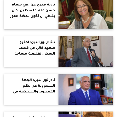
نادية هنري عن رفع حسام
حسن علم فلسطين: كان
ينبغي ان تكون لحظة الفوز
مصرية خالصة يتصدر فيها
العلم المصري المشهد
وحده
د.نادر نور الدين: احذروا
صعيد خالي من قصب
السكر.. تقلصت مساحة
زراعته من 330 ألف إلى 170
ألف فدان
نادر نور الدين: الجهة
المسؤولة عن نظم
الكمبيوتر والمتحكمة في
الصرف هي من قررت
استبعاد مواطنين من
بطاقات التموين والخبز