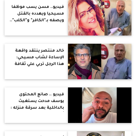
فيديو.. مسن يسب موظفا
مسيحيا ويهدده بالقتل
ويصفه بـ"الكافر" و"الكلب"..
فاطمة ناعوت: يجب
محاسبته بالقانون وردعه
ليكون عبرة لأمثاله
خالد منتصر ينتقد واقعة
الإساءة لشاب مسيحي:
هذا الرجل تربي علي ثقافة
الاستعلاء الديني
فيديو .. صانع المحتوى
يوسف مدحت يستغيث
بالداخلية بعد سرقة منزله :
أنا عريس جديد وملحقتش
أتهنى بالحاجات دي