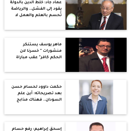
عماد جاد: خلط الدين بالدولة
يقود إلى الفشل.. والرياضة
تُحسم بالعلم والعمل لا
بالشعارات
ماهر يوسف يستنكر
منشورات " خسرنا لان
الحكم كافر" عقب مباراة
مصر والأرجنتين : الموضوع
خرج عن السيطرة
حكمت داوود لحسام حسن
بعد تصريحاته: أين علم
السودان.. فهناك مذابح
وقتل واغتصاب نساء
وتشريد اسر وتدمير وتنكيل
إسحق إبراهيم: رفع حسام