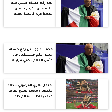
بعد رفع حسام حسن علم
فلسطين.. كريم جاهين:
لحظة فرح خالصة باسم
بلدنا وتعبنا وتاريخنا
وتحولت لمنصة شعارات
سياسية .. ليه ولمين !
حكمت داوود عن رفع حسام
حسن علم فلسطين في
كأس العالم : كفي مزايدات
مصر من فازت وليست
فلسطين
احتفل بالزي الفرعوني .. خالد
منتصر : محمد صلاح يعرف
كيف يخاطب العالم كله ..
مش بيدغدغ مشاعر
شعبوية حنجورية ضيقة