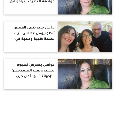
مواجهة التطرف : برافو ابن
سلمان .. التغيير قرار
د.أمل حرب تنعى القمص
أنطونيوس غطاس: ترك
بصمة طيبة ومحبة في
قلوب كل من عرفه
مواطن يتعرض لهجوم
بسبب وصف المسيحيين
بـ"إخواتنا".. ود.أمل حرب
تدعمه وترد على المتشددين:
أنتم العار.. المسيحي مؤمن
بالتسامح وان الله محبة
د.أمل حرب عن فيديو ادعاء
سيدة شفاءها بمياه
الصرف الصحي المباركة: