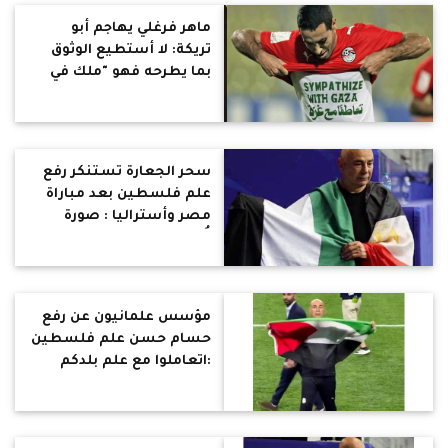
ماهر فرغلي يهاجم أبو
تريكة: لا أستطيع الوثوق
بما يطرحه فهو "ملك في
التمثيل"
سحر الجعارة تستنكر رفع
علم فلسطين بعد مباراة
مصر وأستراليا : صورة
تُذكرنا بمرشد الإخوان عندما
قال : طظ في مصر
مؤسس علمانيون عن رفع
حسام حسن علم فلسطين
:اتعاملوا مع علم بلدكم
بشكل مقدس