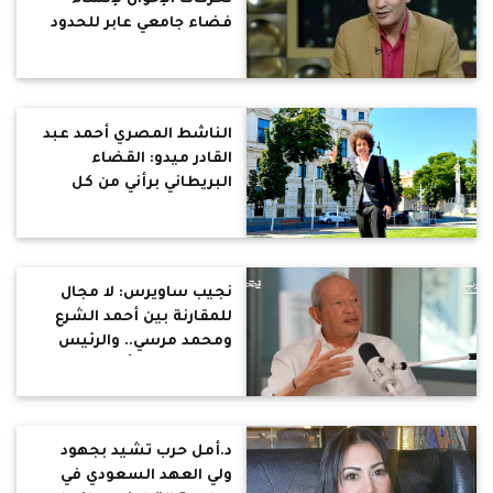
فضاء جامعي عابر للحدود
بقيادة تركية: يعيدون
تشكيل نفوذهم عبر
التعليم العالي
الناشط المصري أحمد عبد
القادر ميدو: القضاء
البريطاني برأني من كل
القضايا التي اتهمني بها
تنظيم الإخوان الإرهابي
الدولي
نجيب ساويرس: لا مجال
للمقارنة بين أحمد الشرع
ومحمد مرسي.. والرئيس
السوري درس أخطاء الربيع
العربي
د.أمل حرب تشيد بجهود
ولي العهد السعودي في