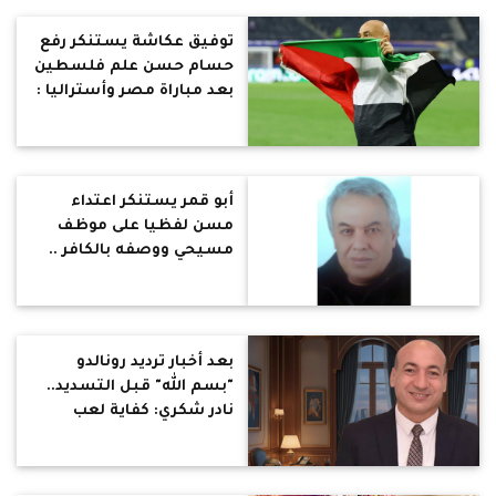
توفيق عكاشة يستنكر رفع
حسام حسن علم فلسطين
بعد مباراة مصر وأستراليا :
هتعمل فيها ابوتريكة ..لا
يُرفع سوى علم مصر فى
المحافل الدولية
أبو قمر يستنكر اعتداء
مسن لفظيا على موظف
مسيحي ووصفه بالكافر ..
وينتقد تبرير الواقعة بسبب
كبر سنه : الاستعلاء الديني
بعد أخبار ترديد رونالدو
"بسم الله" قبل التسديد..
نادر شكري: كفاية لعب
بالدين.. إعلامنا شيء محزن