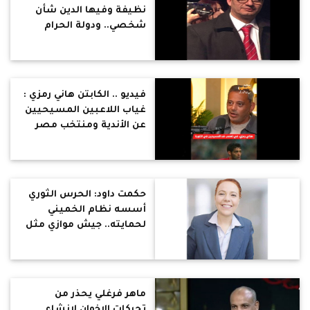
نظيفة وفيها الدين شأن
شخصي.. ودولة الحرام
والحلال شوارعها مليئة
بالقمامة
فيديو .. الكابتن هاني رمزي :
غياب اللاعبين المسيحيين
عن الأندية ومنتخب مصر
لفترات طويلة سببه تعصب
بعض المدربين في قطاعات
الناشئين
حكمت داود: الحرس الثوري
أسسه نظام الخميني
لحمايته.. جيش موازي مثل
قوات الدعم السريع في
السودان
ماهر فرغلي يحذر من
تحركات الإخوان لإنشاء