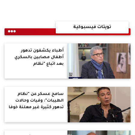
تويتات فيسبوكية
أطباء يكشفون تدهور
أطفال مصابين بالسكري
بعد اتباع "نظام
الطيبات"ووقف الأنسولين..
خالد منتصر: العقل مغيباً
والمجاذيب يهتفون
سامح عسكر عن "نظام
الطيبات": وفيات وحالات
تدهور كثيرة غير معلنة خوفا
من تحميل الضحية أو
الأسرة المسؤولية القانونية