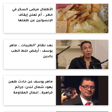
على معتقدات الاخرين
الأطفال مرضى السكر في
خطر .. أم تعلن إيقاف
الإنسولين عن طفلها
تطبيقا لـ“نظام الطيبات” ..
طبيب : الاستغناء عنه قد
يتسبب في الوفاة
بعد نظام "الطيبات .. ماهر
يوسف : أرفض خلط الطب
بالدين
ماهر يوسف عن حادث طعن
يهود شمال لندن: جرائم
كراهية.. اعمال المقاومة
تكون هناك وليس في بلاد
المهجر