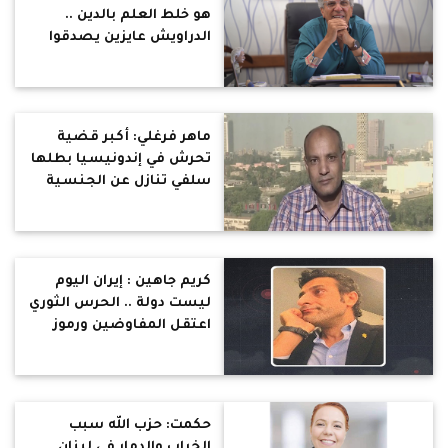
هو خلط العلم بالدين ..
الدراويش عايزين يصدقوا
العوضي .. المعركة طبية
وعلمية وتفنيدها يبقى
بالطب والعلم
ماهر فرغلي: أكبر قضية
تحرش في إندونيسيا بطلها
سلفي تنازل عن الجنسية
المصرية
كريم جاهين : إيران اليوم
ليست دولة .. الحرس الثوري
اعتقل المفاوضين ورموز
الدولة
حكمت: حزب الله سبب
الخراب والدمار في لبنان