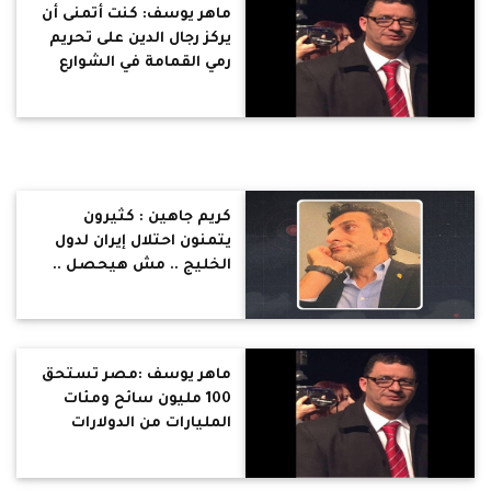
ماهر يوسف: كنت أتمنى أن
يركز رجال الدين على تحريم
رمي القمامة في الشوارع
والإهمال في العمل بدلا من
تحريم الفن
كريم جاهين : كثيرون
يتمنون احتلال إيران لدول
الخليج .. مش هيحصل ..
نهاية النظام الإيراني
ستكون أكثر قسوة
ماهر يوسف :مصر تستحق
100 مليون سائح ومئات
المليارات من الدولارات
ولكن ينقصها خطاب ديني
متسامح وليس إستعلائي