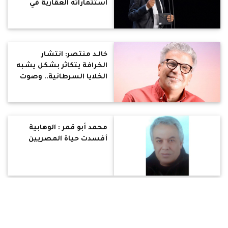
استثماراته العقارية في
مصر
خالـد منتصر: انتشار
الخرافة يتكاثر بشكل يشبه
الخلايا السرطانية.. وصوت
العقل والعلم أصبح
ضعيفًا
محمد أبو قمر : الوهابية
أفسدت حياة المصريين
كاتبة تستنكر تصريح حزب
النور وتؤيد دعوات حظر
النقاب في الأماكن العامة