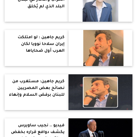
البلد الذي لم يُخلق
للحروب.. إيران سبب بلاء
المنطقة
كريم جاهين : لو امتلكت
إيران سلاحا نوويا لكان
العرب أول ضحاياها
كريم جاهين: مستغرب من
نصائح بعض المصريين
للبنان برفض السلام وإنهاء
احتلال الجنوب
فيديو .. نجيب ساويرس
يكشف دوافع قراره بخفض