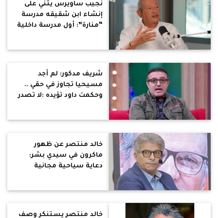
نجيب ساويرس يثني على
إنشاء ابن شقيقه مدرسة
“منارة”: أول مدرسة داخلية
غير ربحية
شريف مدكور: لم أجد
مسيحيا تجاوز في حقي ..
وحكمت داود تؤيده :لا تصدر
منهم إساءة إطلاقا
ويختلفون بأدب وحدود
خالد منتصر عن ظهور
ماكرون في سيدي بشر:
دعاية سياحية مجانية
لمصر
خالد منتصر يستنكر وصف