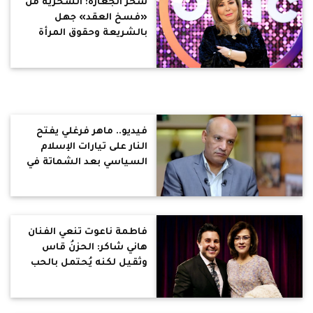
سحر الجعارة: السخرية من
«فسخ العقد» جهل
بالشريعة وحقوق المرأة
فيديو.. ماهر فرغلي يفتح
النار على تيارات الإسلام
السياسي بعد الشماتة في
وفاة هاني شاكر: غيّروا
أخلاقيات المجتمع حتى في
لحظات الموت
فاطمة ناعوت تنعي الفنان
هاني شاكر: الحزنُ قاس
وثقيل لكنه يُحتمل بالحب
وبالذكريات التي لا تموت