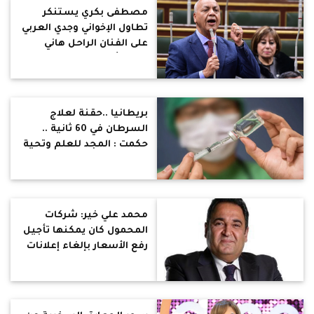
مصطفى بكري يستنكر
تطاول الإخواني وجدي العربي
على الفنان الراحل هاني
شاكر :أخلاق الشيطان
بريطانيا ..حقنة لعلاج
السرطان في 60 ثانية ..
حكمت : المجد للعلم وتحية
للغرب .. نحن هنا نتنازع من
أجل شخص طالب بوقف
الانسولين !
محمد علي خير: شركات
المحمول كان يمكنها تأجيل
رفع الأسعار بإلغاء إعلانات
رمضان والتي لم تضف جديدا
لما تقدمه