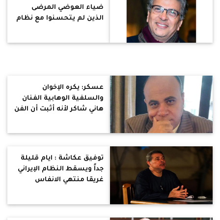
ضياء العوضي المرضى
الذين لم يتحسنوا مع نظام
"الطيبات" بأنهم "حمير":
فيض علم طبيب النوتيلا
عسكر: يكره الإخوان
والسلفية الوهابية الفنان
هاني شاكر لأنه أثبت أن الفن
يهذب الأخلاق والعقل
والسلوك
توفيق عكاشة : ايام قليلة
جداً ويسقط النظام الإيراني
غريقا منتهي الانفاس