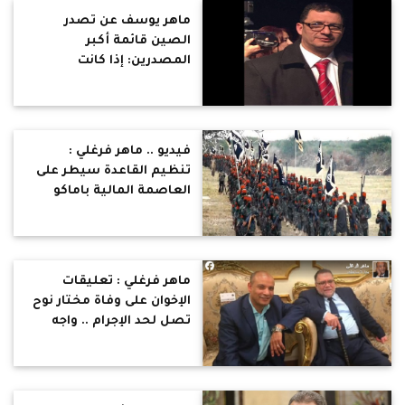
ماهر يوسف عن تصدر
الصين قائمة أكبر
المصدرين: إذا كانت
المعتقدات من تصنع
الحضارات فيحق لهم أن
يقولوا: نحمد الله على
البوذية
فيديو .. ماهر فرغلي :
تنظيم القاعدة سيطر على
العاصمة المالية باماكو
ماهر فرغلي : تعليقات
الإخوان على وفاة مختار نوح
تصل لحد الإجرام .. واجه
الجماعة بشجاعة في قضية
اغتيال النائب العام
والتنظيم السري