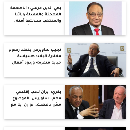
بهي الدين مرسي : الأطعمة
المهجنة والمعدلة وراثيا
والمنتخب سلالتها آمنة ..
هرمونات الدواجن أكذوبة
وعملية مكلفة ومستحيلة
نجيب ساويرس ينتقد رسوم
مغادرة البلاد: «سياسة
جباية منفرة» وردود أفعال
متباينة
بكري: إيران لاعب إقليمي
مهم.. ساويرس: الموضوع
مش ناقصك.. توازن ايه مع
دولة معتدية على كل
جيرانها أشقائنا