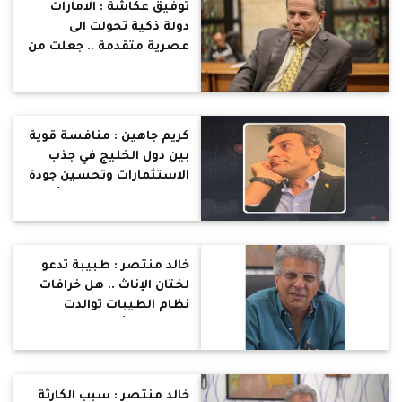
توفيق عكاشة : الامارات
دولة ذكية تحولت الى
عصرية متقدمة .. جعلت من
العلم الامام لها .. تحية
لقياداتها
كريم جاهين : منافسة قوية
بين دول الخليج في جذب
الاستثمارات وتحسين جودة
الحياة للمواطنين والتأثير
الدولي ودول اخرى مشغولة
بالتبرع لغزة
خالد منتصر : طبيبة تدعو
لختان الإناث .. هل خرافات
نظام الطيبات توالدت
وتناسلت وأصبحت شعار
حياة !
خالد منتصر : سبب الكارثة