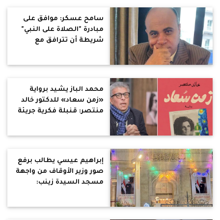
غزة
سامح عسكر: موافق على
مبادرة "الصلاة على النبي"
شريطة أن تترافق مع
مبادرات مثل نشر كلمات
"الله محبة"و"الدين لله
والوطن للجميع"
محمد الباز يشيد برواية
«زمن سعاد» للدكتور خالد
منتصر: قنبلة فكرية جريئة
إبراهيم عيسي يطالب برفع
صور وزير الأوقاف من واجهة
مسجد السيدة زينب:
تصرف عجيب ومخالف