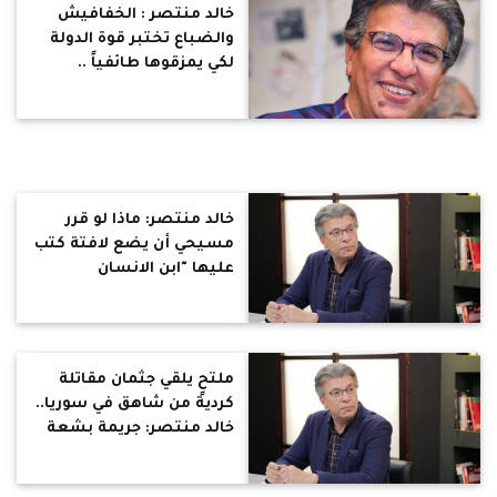
خالد منتصر : الخفافيش
والضباع تختبر قوة الدولة
لكي يمزقوها طائفياً ..
انتبهوا مخدر الدروشة تجاوز
الجرعة المقررة وسيقتل
المريض
خالد منتصر: ماذا لو قرر
مسيحي أن يضع لافتة كتب
عليها "ابن الانسان
المخلص" في شوارع مصر!
ملتحٍ يلقي جثمان مقاتلة
كردية من شاهق في سوريا..
خالد منتصر: جريمة بشعة
همجية فعلها إخوان حماس
في معارضيهم من فتح في