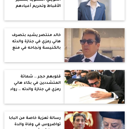
الأقباط وتحريم أعيادهم
وتحريضه ضدهم
خالد منتصر يشيد بتصرف
هاني رمزي في جنازة والدته
بالكنيسة ونجاحه في منع
الفوضى بعد مخاطبته
المصورين
قلوبهم حجر .. شماتة
المتشددين في بكاء هاني
رمزي في جنازة والدته .. رواد
تواصل : يجب تعليمهم
الانسانية
رسالة تعزية خاصة من البابا
تواضروس في وفاة والدة