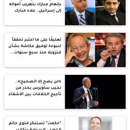
بإتهام مبارك بتهريب أمواله
إلى إسرائيل.. علاء مبارك
يرد : «من كان الكذب بدايته
فلا بد أن يكون الكذب
نهايته»
تعليقًا على ما اعتُبر تحققاً
لنبوءة توفيق عكاشة بشأن
فنزويلا منذ سبع سنوات ..
ساويرس يعلّق: «مُعلِّم!»
«لن يصح إلا الصحيح»..
نجيب ساويرس يحذر من
تأجيج الخلافات بين الأشقاء
العرب حول اليمن
"حكمت" تستنكر فتوى حاتم
الحويني السنوية بتكفير