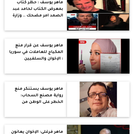
ماهر يوسف : حظر كتاب
بمعرض الكتاب لحامد عبد
الصمد امر مضحك .. وزارة
لا تستطيع تمرير سطر
واحد دون سطوة رجال الدين
!
ماهر يوسف عن قرار منع
المكياج للعاملات في سوريا
: الإخوان والسلفيين
والدواعش بلا برنامج
اقتصادي أو علمي أو ثقافي
ماهر يوسف يستنكر منع
رواية مصنع السحاب:
الخطر على الوطن من
التنظيمات التكفيرية
والفكر السلفي المتشدد
ماهر فرغلي: الإخوان يعانون