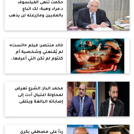
حكمت تنعى الفيلسوف
د.مراد وهبة: لك اتباع
بالملايين ومازرعته لن يذهب
سدى.. علم من اعلام مصر
والعالم
خالد منتصر: فيلم «الست»
لم يُقنعني وشخصية أم
كلثوم لم تكن التي أعرفها..
والملحد أفكار جريئة
محمد الباز: الشرع تعرض
لمحاولة اغتيال أدت إلى
إصاباته البالغة ويتلقى
العلاج بتركيا
رداً علي مصطفي بكري