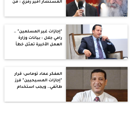
المستشار أمير رمزي : من
الثمرة تعرف الشجرة
"إجازات غير المسلمين" ..
رامي جلال : بيانات وزارة
العمل الأخيرة تمثل خطأ
كارثيا إعلاميا وثقافيا يمس
جوهر الدولة ومبدأ المواطنة
المفكر عماد توماس: قرار
"إجازات المسيحيين" فرز
طائفي.. ويجب استخدام
لغة "المواطنة" في الخطاب
الرسمي
سامح فوزي ينتقد تقسيم
"إجازات المسيحيين"
طائفياً: سابقة تُكرس