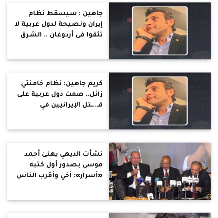
جاهين : سيسقط نظام
إيران ونصيحة لدول عربية لا
تثقوا فى أردوغان .. الشرق
الأوسط كما نعرفه
سينتهي وسيبدأ زمن
مختلف .. اغتنموا الفرص
الآن
كريم جاهين: نظام خامنئي
زائل.. صمت دول عربية على
قـ..ـتل الإيرانيين في
الشوارع تواطؤا مفضوحا
فقط لأن الــ..قـ..اتل ليس
يهوديا
نشأت الديهي يهنئ أحمد
موسى بصدور أول كتبه
«أسرار»: أخي وأقرب الناس
إليّ في الوسط الإعلامي