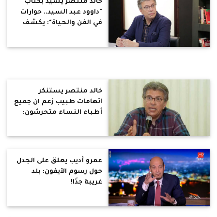
خالد منتصر يشيد بكتاب
"داوود عبد السيد.. حوارات
في الفن والحياة": يكشف
الجانب الفلسفي والإنساني
للمخرج
خالد منتصر يستنكر
اتهامات طبيب زعم ان جميع
أطباء النساء متحرشون:
هل ستقف وزارة الصحة
صامتة أمام هذا الجنون
والهوس الصادر من التيار
السلفي !
عمرو أديب يعلق على الجدل
حول رسوم الآيفون: بلد
غريبة جدًا!