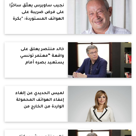
نجيب ساويرس يعلّق ساخرًا
على فرض ضريبة على
الهواتف المستوردة: "بكرة
يحطوا علي الطعمية
السخنة ضرائب"
خالد منتصر يعلق على
واقعة “معتمر تونسي
يستعيد بصره أمام
الكعبة”: المعجزة في
المعمل لا في المعبد
لميس الحديدي عن إلغاء
إعفاء الهواتف المحمولة
الواردة من الخارج من
الجمارك: قرارات تعكير
المزاج العام