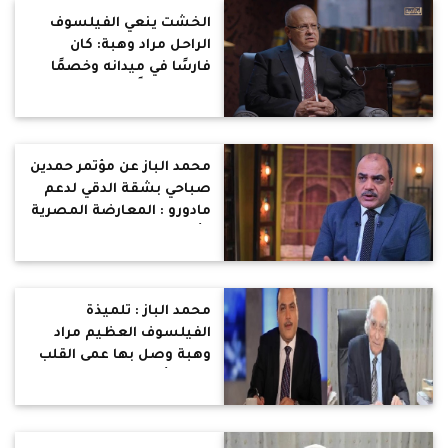
الخشت ينعي الفيلسوف
الراحل مراد وهبة: كان
فارسًا في ميدانه وخصمًا
فكريًا شريفًا
محمد الباز عن مؤتمر حمدين
صباحي بشقة الدقي لدعم
مادورو : المعارضة المصرية
كأنهم يعيشون في
مستشفى الأمراض العقلية
محمد الباز : تلميذة
الفيلسوف العظيم مراد
وهبة وصل بها عمى القلب
لتقول أنه لا يستحق الرحمة
.. يعرف الناس ما قدمه
للإنسانية