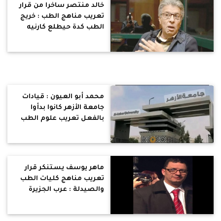
خالد منتصر ساخرا من قرار
تعريب مناهج الطب : خريج
الطب كدة حيطلع كارنيه
مجمع اللغة العربية !
محمد أبو العيون : قيادات
جامعة الأزهر كانوا بدأوا
بالفعل تعريب علوم الطب
بقرار من رئيس الجامعة
لكن وعي المصريين جعلهم
يتراجعون
ماهر يوسف يستنكر قرار
تعريب مناهج كليات الطب
والصيدلة : عرب الجزيرة
يحققون تقدما علميا وفي
بلادنا إصرار على إحياء تراث