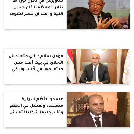
ساويرس في ذكرى ثورة 25
يناير: "معظمنا كان حسن
النية و امله ان مصر تشوف
مستقبل احسن"
مؤمن سلام : إللي متعلمش
الأخلاق في بيت أهله مش
حيتعلمها في كُتاب ولا في
مدرسة حتى لو مادة الدين
عليها 100٪ من المجموع
عسكر: النُظُم الدينية
مستبدة وتفشل في الحكم
وتغير جلدها شكليا لتعيش
والجولاني نموذج.. لا فرصة
لإيمانهم بالحريات وبالتالي
لا فرصة لهم بالنجاح