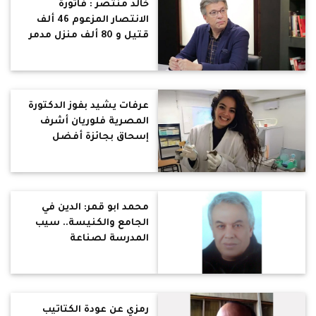
خالد منتصر : فاتورة
الانتصار المزعوم 46 ألف
قتيل و 80 ألف منزل مدمر
و70% من قطاع غزة غير
صالح للسكن !
عرفات يشيد بفوز الدكتورة
المصرية فلوريان أشرف
إسحاق بجائزة أفضل
دكتوراه بباريس لاكتشاف
عقار لعلاج الفصام
محمد ابو قمر: الدين في
الجامع والكنيسة.. سيب
المدرسة لصناعة
المستقبل العلمي للطلاب
وللوطن
رمزي عن عودة الكتاتيب