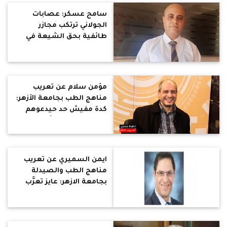
مطلقا
سامح عسكر: عصابات
الجولاني ترتكب مجازر
طائفية بحق الشيعة في
ريف حمص.. خطفوا
العشرات وقتلوهم بدم بارد
مؤمن سلام عن تعريب
مناهج الطب بجامعة الأزهر:
كدة مفيش حد حيدعوهم
لمؤتمر علمي ولا أى جامعة
في الخليج حتستعيرهم
ايمن السميري عن تعريب
مناهج الطب والصيدلة
بجامعة الازهر: عايز تعرَّب
نسق علمي وأنت لا تملك
الأساس الفلسفي والبحثي
الذي أنتج علم الطب!