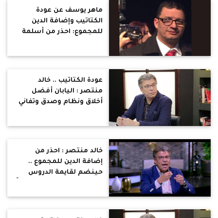
ماهر يوسف عن عودة
الكتاتيب وإضافة الدين
للمجموع: احذر من أسلمة
التعليم.. الإسلام السياسي
سيستغل ذلك للسيطرة
على الأجيال القادمة
عودة الكتاتيب .. خالد
منتصر : اليابان أفضل
أخلاق ونظام وصدق وتفاني
في العمل رغم ان الدين
عندهم مش داخل في
المجموع
خالد منتصر : احذر من
إضافة الدين للمجموع ..
حينضم لقايمة الدروس
الخصوصية .. انتظروا قريباً
بذرة طالبانية في كل بيت
مصري