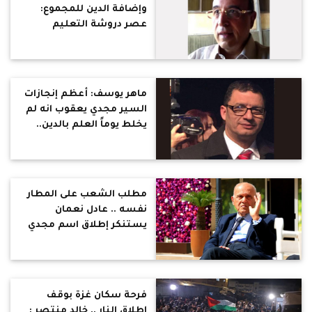
وإضافة الدين للمجموع:
عصر دروشة التعليم
وسقوط عصر الذكاء
الإصطناعى والتكنولوچيا
ماهر يوسف: أعظم إنجازات
السير مجدي يعقوب انه لم
يخلط يوماً العلم بالدين..
اكبر تكريم لهذا العملاق هو
حب وإمتنان 100 مليون
مصري له
مطلب الشعب على المطار
نفسه .. عادل نعمان
يستنكر إطلاق اسم مجدي
يعقوب على صالة كبار الزوار
بمطار أسوان
فرحة سكان غزة بوقف
إطلاق النار .. خالد منتصر :