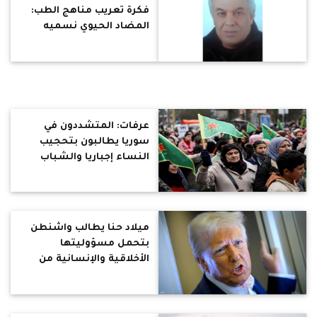
فكرة تعريب مناهج الطب:
المضاد الحيوي نسميه
بطاطا 500
عرفات: المتشددون في
سوريا يطالبون بتحجيب
النساء إجباريا والشباب
يردون بمنشورات تملأ
الشوارع ضد افكارهم
ميلاد حنا يطالب واشنطن
بتحمل مسؤوليتها
الأخلاقية والإنسانية من
دمار دول عربية باستقبال
مواطنيها