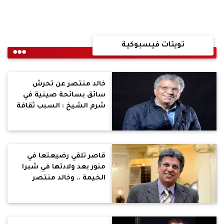
تويتات فيسبوكية
خالد منتصر عن تحرش
سائق بسائحة صينية في
شرم الشيخ : السبب ثقافة
الجواري .. عزاء السياحة في
صوان بمساحة الوطن
قاصر تلقي رضيعتعا في
منور بعد ولادتها في شبرا
الخيمة .. وخالد منتصر
يهاجم افكار الإخوان
والسلفيين