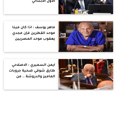
الأول الابتدائي
ماهر يوسف : اذا كان مينا
موحد القطرين فإن مجدي
يعقوب موحد المصريين
ايمن السميري : الاصلاحي
طارق شوقي ضحية جروبات
الماميز والدروشة .. من
المعلوماتية والتعلم
العميق وبنك المعرفة
والتابليت إلى الكتاتيب !
ماهر فرغلي: القبض علي
الإرهابي أحمد المنصور
وسيتم تسليمه لمصر