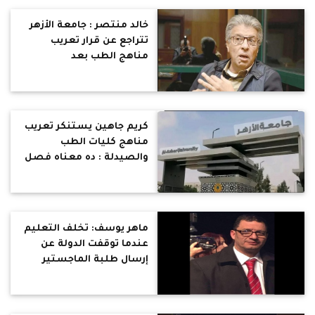
طبي لن يفمهه العلم
الحديث والعالم
خالد منتصر : جامعة الأزهر
تتراجع عن قرار تعريب
مناهج الطب بعد
الاعتراضات على فيسبوك
فلاتستهينوا بكلماتكم
كريم جاهين يستنكر تعريب
مناهج كليات الطب
والصيدلة : ده معناه فصل
الطبيب المصرى عن كل
علوم وتطوير وتحديث فى
العالم
ماهر يوسف: تخلف التعليم
عندما توقفت الدولة عن
إرسال طلبة الماجستير
والدكتوراه للغرب للإنفتاح
على الحضارات