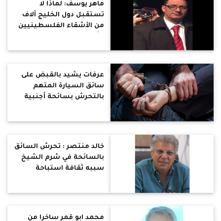
ماهر يوسف: لماذا لا
تستقبل دول الخليج آلاف
من الأشقاء الفلسطينيين
فأعدادهم قليلة وتمتلك
أموالًا طائلة !
عرفات يشيد بالقبض على
سائق السيارة المتهم
بالتحرش بسائحة أجنبية
بمدينة شرم الشيخ
خالد منتصر : تحرش السائق
بالسائحة في شرم الشيخ
سببه ثقافة استباحة
الكافرة غير المكفنة واحتقار
تاء التأنيث واعتبارها كومة
لحم شهي
محمد ابو قمر ساخرا من