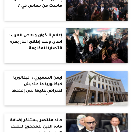
ماحدث من حماس في 7
اكتوبر أكبر حماقة في تاريخ
القضية
إعلام الإخوان وبعض العرب :
اتفاق وقف إطلاق النار بغزة
انتصارا للمقاومة ..
السميري : ٤٦ ألف قتيل
وربع مليون مصاب ودُمرت
غزة بالكامل وتقولوا انتصار
!
ايمن السميري : البكالوريا
كبكالوريا ما عنديش
اعتراض عليها بس إعملها
بجد ما تأسلمهاش
خالد منتصر يستنكر إضافة
مادة الدين للمجموع للصف