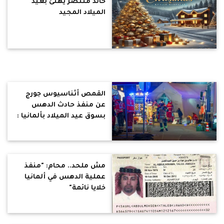
خالد منتصر يهنئ بعيد
الميلاد المجيد
القمص أثناسيوس جورج
عن منفذ حادث الدهس
بسوق عيد الميلاد بألمانيا :
ذهبت الي بلاد لتأويك وتاكل
من خيرها ثم بخسة تدعس
اهلها دهسا
مش ملحد.. محام: "منفذ
عملية الدهس في ألمانيا
خلايا نائمة"