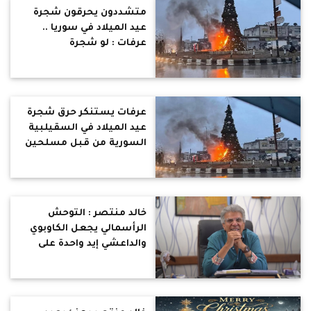
متشددون يحرقون شجرة
عيد الميلاد في سوريا ..
عرفات : لو شجرة
الكريسماس بتعدي بشكل
سوي قدام عيونك فأنت
شخص طبيعي
عرفات يستنكر حرق شجرة
عيد الميلاد في السقيلبية
السورية من قبل مسلحين
: لا تصالح ولا عهد مع
الإرهابيين
خالد منتصر : التوحش
الرأسمالي يجعل الكاوبوي
والداعشي إيد واحدة على
حساب الوطن