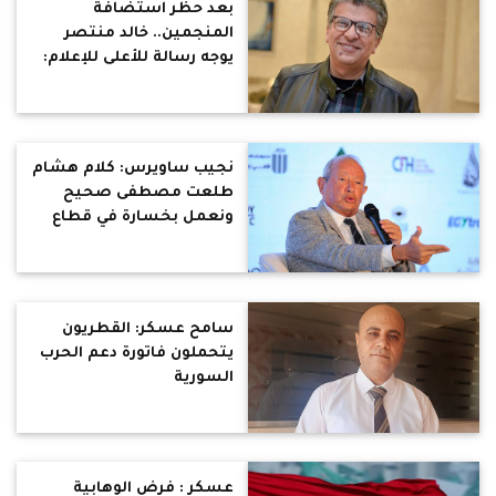
بعد حظر استضافة
المنجمين.. خالد منتصر
يوجه رسالة للأعلى للإعلام:
لابد من إلغاء برامج
السمسرة الطبية ايضا
نجيب ساويرس: كلام هشام
طلعت مصطفى صحيح
ونعمل بخسارة في قطاع
البناء
سامح عسكر: القطريون
يتحملون فاتورة دعم الحرب
السورية
عسكر : فرض الوهابية