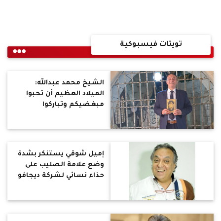
تويتات فيسبوكية
الشيخ محمد عبدالله:
الميلاد العظيم أن تحبوا
مبغضيكم وتباركوا
لاعنيكم.. تستطيع أن
تداوى بالمحبة قلوبهم
المريضة
إميل شوقي يستنكر بشدة
وضع علامة الصليب على
حذاء نسائي لشركة ديجافو