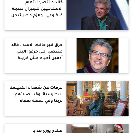
خالد منتصر: التهام
الاسلاميين للجيران نتيجة
قلة وعي.. ولازم مصر تدخل
معركة رفع الوعي
حرق قبر حافظ الأسد.. خالد
منتصر: اللي حرقوا البني
آدمين أحياء مش غريبة
يحرقوا جثث الميتين
عرفات عن شهداء الكنيسة
البطرسية: وقت صلاتهم
لربنا وفي لحظة صفاء
وسلام إرهابي فجر نفسه..
مدرس رفض الترحم عليهم
!
صلاح يوزع هدايا