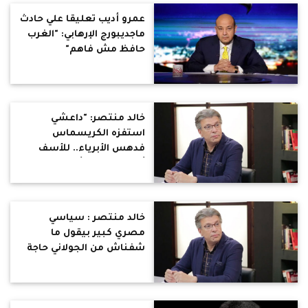
عمرو أديب تعليقا علي حادث
ماجديبورج الإرهابي: "الغرب
حافظ مش فاهم"
خالد منتصر: "داعشي
استفزه الكريسماس
فدهس الأبرياء.. للأسف
ألمانيا تحصد أشواك صبار
من احتضنتهم باسم حقوق
الإنسان"
خالد منتصر : سياسي
مصري كبير بيقول ما
شفناش من الجولاني حاجة
وحشة .. والمكافأة الـ ١٠
مليون للي يقبض عليه !