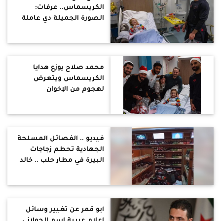
الكريسماس.. عرفات:
الصورة الجميلة دي عاملة
صداع ودوشة في عيون
الكائنات اللي حياتهم كلها
كراهية وشر تجاه غيرهم
محمد صلاح يوزع هدايا
الكريسماس ويتعرض
لهجوم من الإخوان
والسلفيين كالمعتاد كل
عام.. خالد منتصر يدعمه: لن
يرضى عنك هؤلاء
فيديو .. الفصائل المسلحة
الجهادية تحطم زجاجات
البيرة في مطار حلب .. خالد
منتصر : الخطوة القادمة
تكسير الجيتار ومنع اغاني
فيروز
ابو قمر عن تغيير وسائل
إعلام عربية اسم الجولاني