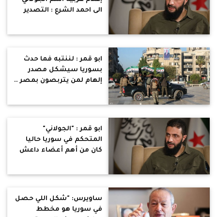
الى احمد الشرع : التصدير
المعجون بالأونطة .. عاوزينا
ننسى انه قتل ودبح ودمر !
ابو قمر : لننتبه فما حدث
بسوريا سيشكل مصدر
إلهام لمن يتربصون بمصر ..
لا تهاون مع الإخوان في
الداخل .. حماس بطوفان
الاقصي سبب كل المصائب
ابو قمر : "الجولاني"
المتحكم في سوريا حاليا
كان من أهم أعضاء داعش
.. من يروجون للتفاؤل بحجة
انه تغير وأصبح كيوت حفنة
من المخادعين
ساويرس: "شكل اللي حصل
في سوريا هو مخطط