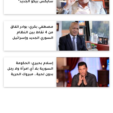
سايكس بيكو الجديد"
مصطفي بكري: بوادر اتفاق
من 4 نقاط بين النظام
السوري الجديد وإسرائيل
إسلام بحيري: الحكومة
السورية بلا أي امرأة ولا رجل
بدون لحية.. مبروك الحرية
والديمقراطية
نجيب ساويرس يكشف عن
السعر العادل للجنيه أمام
الدولار