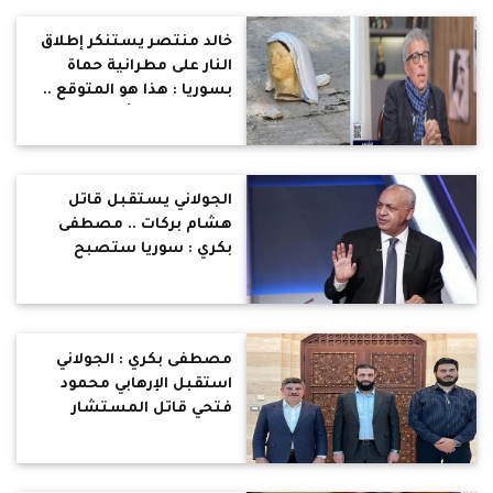
خالد منتصر يستنكر إطلاق
النار على مطرانية حماة
بسوريا : هذا هو المتوقع ..
لا تراهنوا على أي عنصري
طائفي
الجولاني يستقبل قاتل
هشام بركات .. مصطفى
بكري : سوريا ستصبح
قندهار العرب يجتمع فيها
الإرهابيون لينطلقوا إلي
بلدانهم متآمرين مدعومين
مصطفى بكري : الجولاني
استقبل الإرهابي محمود
فتحي قاتل المستشار
هشام بركات .. البداية
تكشف عن حقيقة النوايا