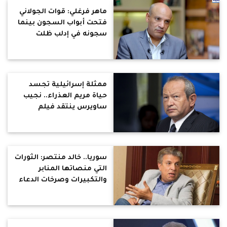
ماهر فرغلي: قوات الجولاني
فتحت أبواب السجون بينما
سجونه في إدلب ظلت
مغلقة
ممثلة إسرائيلية تجسد
حياة مريم العذراء.. نجيب
ساويرس ينتقد فيلم
«ماري»
سوريا.. خالد منتصر: الثورات
التي منصاتها المنابر
والتكبيرات وصرخات الدعاء
سرعان ما تنتهي إلى جثث
ومقابر وأشلاء وسرادقات
عزاء