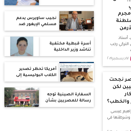
مجرم
نجيب ساويرس يدعم
سلطنة
مسلمي الإيغور ضد
أرمن
اضطهاد السلطات
الصينية
 أستاذ
أسرة قبطية مختفية
س التركي رجب
تناشد وزير الداخلية
لتحديد مصير ابنتهم
١٧ديسمبر٢٠١٩
مارينا سامى
أمريكا تحظر تصدير
الكلاب البوليسية إلى
صر نجحت
مصر (تفاصيل)
يين لكن
ار
السفارة الصينية توجه
رسالة للمصريين بشأن
ج والخطب؟
أقلية الإيجور المسلمة
براهيم عيسى
 وشرطتها في