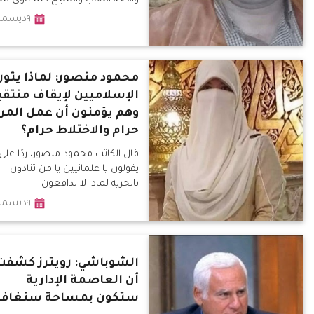
الأزهر السابق؟
٩ديسمبر٢٠١٩
محمود منصور: لماذا يثور
الإسلاميين لإيقاف منتقب
وهم يؤمنون أن عمل المرأ
حرام والاختلاط حرام؟
قال الكاتب محمود منصور، ردًا على
يقولون يا علمانيين يا من تنادون
بالحرية لماذا لا تدافعون
٩ديسمبر٢٠١٩
الشوباشي: رويترز كشفت
أن العاصمة الإدارية
ستكون بمساحة سنغافو