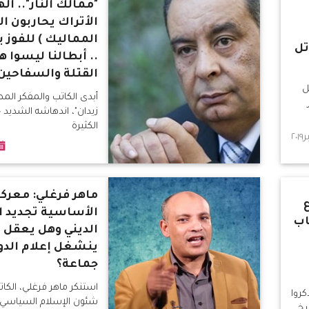
"ممالك النار".. ال
الأتراك يحاربون ا
المماليك ) للفوز
تل
.. أبطالنا ليسوا ه
القتلة والسفاحين
ل
أبدى الكاتب والمفكر ال
زيدان"، اندهاشه الشديد ج
الكثيرة
ماهر فرغلي: معركت
الأساسية تجديد 
اب
الديني وهل يعقل 
ينشغل إعلام الدول
جماعة؟
استنكر ماهر فرغلي، الكا
كروا
شئون الإسلام السياسي، 
يخ