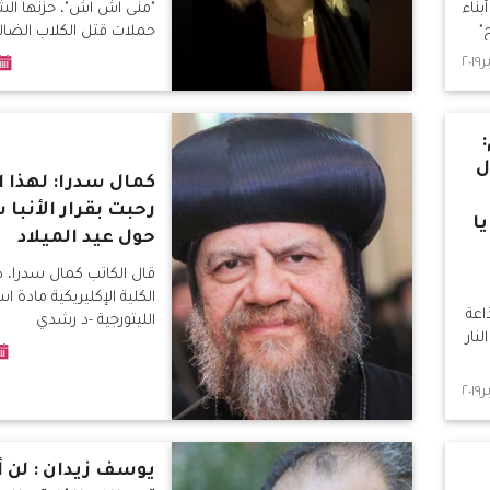
بناء
"منى اش اش"، حزنها الش
"
حملات قتل الكلاب الضال
المصرية
:
ل
كمال سدرا: لهذا 
رحبت بقرار الأنبا 
ا
حول عيد الميلاد
قال الكاتب كمال سدرا،
الكلية الإكليريكية مادة ا
اعة
الليتورجية -د رشدي
نار
يوسف زيدان : لن 