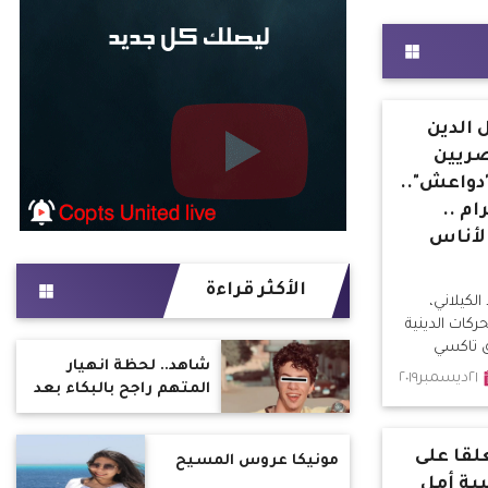
ل الدين
صريين
دواعش"..
م ..
لأناس
الأكثر قراءة
لكيلاني،
ات الدينية
ق تاكسي
شاهد.. لحظة انهيار
٢١ديسمبر٢٠١٩
المتهم راجح بالبكاء بعد
الحكم عليه بـ ١٥ سنة فى
قضية شهيد الشهامة
قا على
مونيكا عروس المسيح
يبة أمل