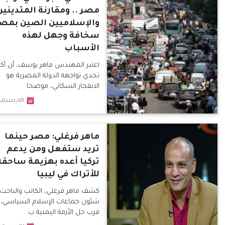
مصر .. ومقارنة المتدينين
والإسلاميين الصين بمص
سخافة وجهل لهذه
الأسباب
اعتبر المهندس ماهر يوسف، أن أكب
تحدي تواجهه الدولة المصرية هو
الانفجار السكاني، موضحا
١٨ديسمبر٢٠١٩
ماهر فرغلي: مصر حينما
تريد ستفعل ومن يدعم
تركيا أعده بهزيمة ساحقة
للأتراك في ليبيا
كشف ماهر فرغلي، الكاتب والباحث
شئون جماعات الإسلام السياسي،
قرب حل الأزمة اليمنية ب