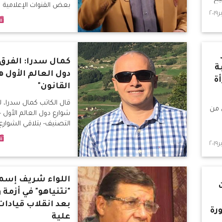
بعض القنوات الإعلامية
كمال سدرا: الفرق ب
ة
دول العالم الأول ه
ة
القانون"
قال الكاتب كمال سدرا، 
 من
شوارع دول العالم الأول 
التصنيف- بتلاقي الشوارع
اللواء شريف إسما
"نتنياهو" في أزمة
بعد انقلاب قيادات
رة
علية