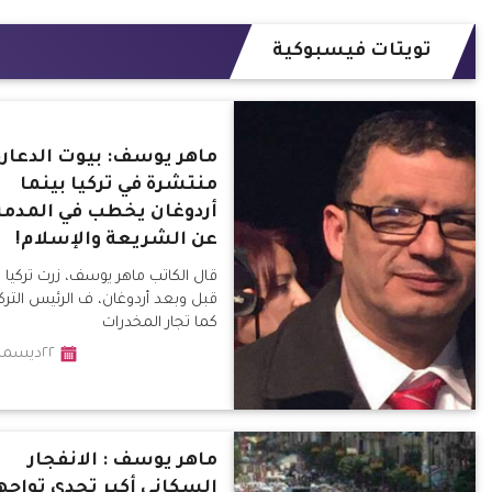
تويتات فيسبوكية
ماهر يوسف: بيوت الدعارة
منتشرة في تركيا بينما
أردوغان يخطب في المدمن
عن الشريعة والإسلام!
قال الكاتب ماهر يوسف، زرت تركيا كث
قبل وبعد أردوغان، ف الرئيس الترك
كما تجار المخدرات
٢٢ديسمبر٢٠١٩
ماهر يوسف : الانفجار
السكاني أكبر تحدي تواجه