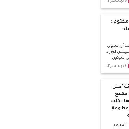
١٥ديسمبر٢٠١٩
مكتوم :
عداد
د آل مكتوم،
مجلس الوزراء
قبل سيكون
.
١٤ديسمبر٢٠١٩
نة "منى
جميع
ا : كلب
مقطوعة
شهيرة بـ