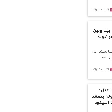
٩ديسمبر٢٠١٩
ينا وبين
و "دولة
لما تمشي في
-لو صح
٩ديسمبر٢٠١٩
عيل :
 ولن يصمد
 الليكود