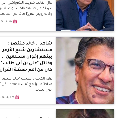
قال الكاتب شريف الشوباشي، في
تدوينة عبر حسابه بالفيسبوك، نشر
وكالة رويترز تقريرًا هامًا عن العاصم
٨ديسمبر٢٠١٩
شاهد .. خالد منتصر :
مستشارين شيخ الأزهر
بينهم إخوان مسلمين ..
وقاتل "علي بن أبي طالب"
كان من أهم حفظة القرآن
علق الكاتب والطبيب "خالد منتصر" 
مدا
حول تجديد
٧ ديسمبر ٢٠١٩