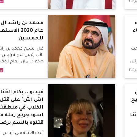
ء
محمد بن راشد آل 
ء
عام 2020 الاست
للخمسين
احث
قال الشيخ محمد بن راش
نائب رئيس الدولة رئيس 
تين
حاكم دبي، أن العام الم
عام الاستعداد للخمسين
فيديو .. بكاء الفنا
ح
اش اش" على قتل 
الكلاب في منطقته
نا
اسود جريح رجله 
قتلوه بالسم برضه
أبدت الفنانة منى عباس ال