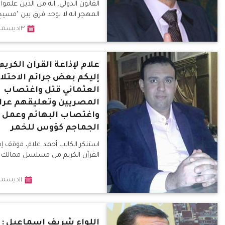
القانون الدولي، انه من الذين علموا أ
المهجر انه لا يوجد فرق بين "مسيح
الغرب و"مسيح" الشرق."
١٣ديسمبر٢٠١٩
علام لإذاعة القرآن الكريم
إليكم بعض جرائم الاحتلا
العثماني قتل واغتصاب
المصريين وتعليقهم عراي
واغتصاب البهائم وعمل
الجماجم كؤوس للخمر
استنكر الكاتب أحمد علام، موقف إذ
القرآن الكريم من مسلسل ممالك ال
١١ديسمبر٢٠١٩
اللواء شريف إسماعيل :