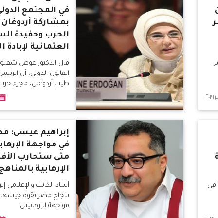
في المجتمع الدولي
ر
بمشاركة أردوغان 
الحرب وحفيدة ال
العثمانية لإبادة ال
ر
قال الدكتور عوض شفيق،
القانون الدولي، أن الرئي
طيب أردوغان، مجرم حرب
إبراهيم عيسى: م
في مواجهة الإرهاب
متى ستحارب الأفك
الإرهابية بالمناه
 في
أشاد الكاتب والإعلامي إ
بنجاح مصر بقوة جيشها
مواجهة الإرهابيين