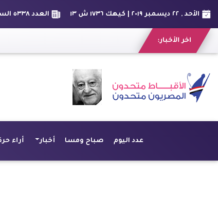
الأحد , ٢٢ ديسمبر ٢٠١٩ | كيهك ١٧٣٦ ش ١٣
العدد ٥٣٣٨ السنة الخامسة عشر
اخر الأخبار:
"بك
عدد اليوم
صباح ومسا
أخبار
أراء حرة