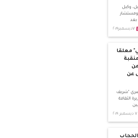
ل، وكيل
 ومستشار
 بعد
٧ديسمبر٢٠١٩
 معلقا
نقبة
من
 عن
مصري "شريف
رة الثقافة
يين
٧ ديسمبر ٢٠١٩
لحجاب