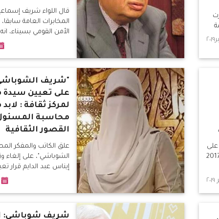
قال اللواء شريف إسماعي
ت
المخابرات العامة سابقا،
ة
الأمن القومي بسيناء، انه
"شريف الشوباشي"
على تعيين سيدة م
لمركز ثقافة : لابد 
محاسبة المسئول
القصور الثقافية
على
علق الكاتب والمفكر ال
خلته لبرنامج "مساء dmc"، في 2017
الشوباشي"، على إلغاء وزي
إيناس عبد الدايم قرار تع
شريف شوباشي: ا