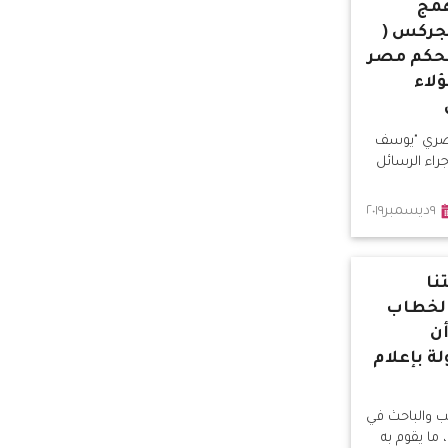
همج
لجركس (
 بحكم مصر
ؤلاء
مصري "يوسف
راء الرسائل
٩ديسمبر٢٠١٩
نا
الخطاب
أن
ة بإعلام
تب والباحث في
ما يقوم به