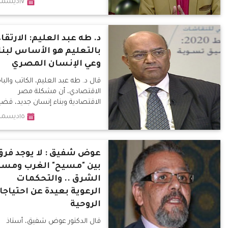
١٧ديسمبر٢٠١٩
د. طه عبد العليم: الارتقا
بالتعليم هو الأساس لبنا
وعي الإنسان المصري
قال د. طه عبد العليم، الكاتب والب
الاقتصادي، أن مشكلة مصر
الاقتصادية وبناء إنسان جديد، قضي
مترابطتين.
١٥ديسمبر٢٠١٩
عوض شفيق : لا يوجد فرق
بين "مسيح" الغرب ومسي
الشرق .. والتحكمات
الرعوية بعيدة عن احتياجات
الروحية
قال الدكتور عوض شفيق، أستاذ