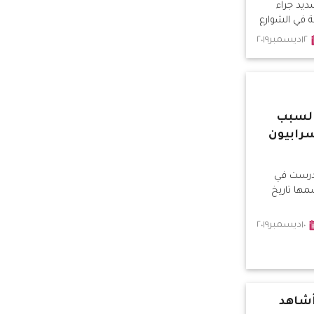
ديد جراء
ة في الشوارع
١٢ديسمبر٢٠١٩
السبب
سرابيون
 درست في
سمها تاريخ
١٠ديسمبر٢٠١٩
أشاهد