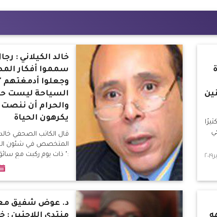
خالد الكيلاني : رجا
سمموا أفكار الم
وجعلوا أدمغتهم "
ين
السياحة ليست حرا
والحرام أن ننصت 
يكرهون الحياة
يرًا
ي
قال الكاتب الصحفي خالد ا
المتخصص في شئون الحرك
:" ذات يوم ركبت مع سائ
د. عوض شفيق معل
ه
منتدى اللاجئين : خ