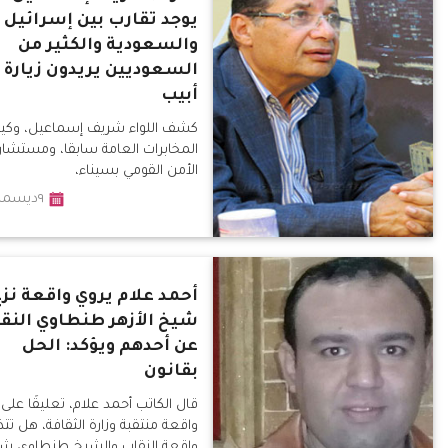
يوجد تقارب بين إسرائيل
والسعودية والكثير من
السعوديين يريدون زيارة 
أبيب
كشف اللواء شريف إسماعيل، وكي
المخابرات العامة سابقا، ومستشار
الأمن القومي بسيناء،
٩ديسمبر٢٠١٩
أحمد علام يروي واقعة نزع
شيخ الأزهر طنطاوي النق
عن أحدهم ويؤكد: الحل
بقانون
قال الكاتب أحمد علام، تعليقًا على
واقعة منتقبة وزارة الثقافة، هل تتذ
واقعة النقاب والشيخ طنطاوى ش