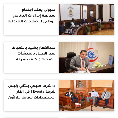
مدبولي يعقد اجتماع
لمتابعة إجراءات البرنامج
الوطنى للإصلاحات الهيكلية
.. استهدف البرنامج زيادة
سنوية للصادرات السلعية
غير البترولية
عبدالغفار يشيد بانضباط
سير العمل بالمنشآت
الصحية ويكلف بسرعة
الانتهاء من أعمال التطوير
والإنشاءات الجديدة
د.اشرف صبحي يلتقي رئيس
شركة I Events في اطار
الاستعدادات لاقامة ماراثون
القاهرة 2022