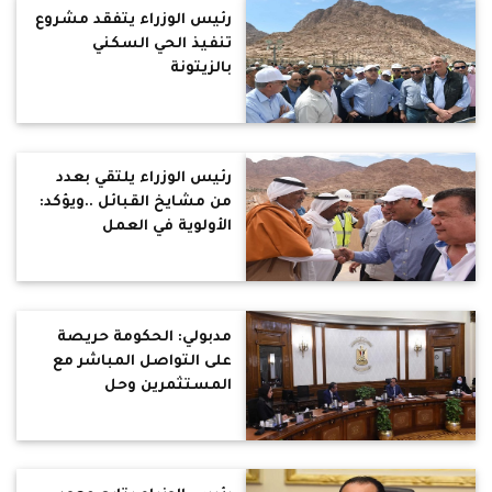
رئيس الوزراء يتفقد مشروع
تنفيذ الحي السكني
بالزيتونة
رئيس الوزراء يلتقي بعدد
من مشايخ القبائل ..ويؤكد:
الأولوية في العمل
بالمشروع لأهالي المنطقة
مدبولي: الحكومة حريصة
على التواصل المباشر مع
المستثمرين وحل
المشكلات الخاصة وتذليل
العقبات وتيسير الإجراءات