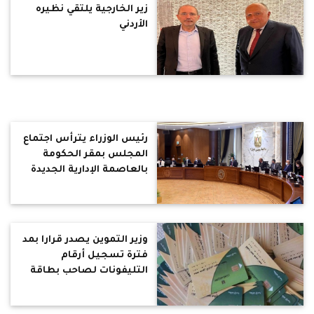
زير الخارجية يلتقي نظيره
الأردني
رئيس الوزراء يترأس اجتماع
المجلس بمقر الحكومة
بالعاصمة الإدارية الجديدة
وزير التموين يصدر قرارا بمد
فترة تسجيل أرقام
التليفونات لصاحب بطاقة
التموين للتسهيل على
المواطنين