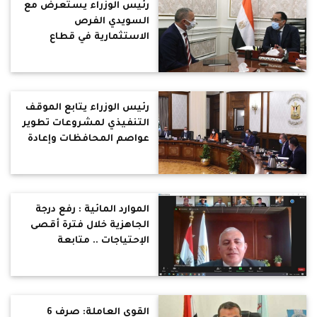
رئيس الوزراء يستعرض مع
السويدي الفرص
الاستثمارية في قطاع
الصناعة
رئيس الوزراء يتابع الموقف
التنفيذي لمشروعات تطوير
عواصم المحافظات وإعادة
إحياء القاهرة التاريخية
الموارد المائية : رفع درجة
الجاهزية خلال فترة أقصى
الإحتياجات .. متابعة
الموقف المائى الحالى
لتلبية الإحتياجات المائية
للموسم الزراعي الحالي
القوى العاملة: صرف 6