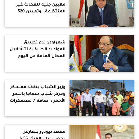
ملايين جنيه للعمالة غير
المنتظمة.. وتعيين 520
شاباً بسوهاج
شعراوي: بدء تطبيق
المواعيد الصيفية لتشغيل
المحال العامة من اليوم
السبت ويكلف بتطبيق
الإجراءات الاحترازية
والوقائية لفيروس كورونا
وزير الشباب يتفقد معسكر
ومركز شباب سفاجا بالبحر
الأحمر : اضافة 7 معسكرات
جديدة بتكلفة 400 مليون
جنيه
معهد تيودور بلهارس
يحصل على المركز 56 في