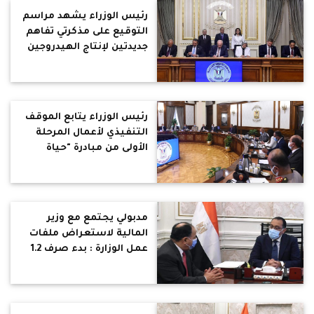
رئيس الوزراء يشهد مراسم
التوقيع على مذكرتي تفاهم
جديدتين لإنتاج الهيدروجين
الأخضر
رئيس الوزراء يتابع الموقف
التنفيذي لأعمال المرحلة
الأولى من مبادرة "حياة
كريمة" لتطوير الريف
المصري
مدبولي يجتمع مع وزير
المالية لاستعراض ملفات
عمل الوزارة : بدء صرف 1.2
مليار جنيه لـ 500 شركة
مُستفيدة من مبادرة
"السداد النقدي الفوري"
لمستحقات المُصدرين