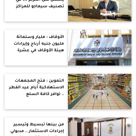
تصنيف سيماجو للمراكز
البحثية بالشرق الأوسط
وشمال إفريقيا لعام 2022
الأوقاف : مليار وستمائة
مليون جنيه أرباح وإيرادات
هيئة الأوقاف في عشرة
أشهر
التموين : فتح المجمعات
الاستهلاكية أيام عيد الفطر
.. توافر كافة السلع
الأساسية ومستلزمات
العيد من كحك وبسكويت
بتخفيضات تصل الى 30%‏
من بينها تبسيط وتيسير
إجراءات الاستثمار .. مدبولي