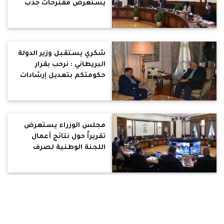
يستعرض مقترحات جذب
مزيد من الاستثمارات
الأجنبية المباشرة
شكري يستقبل وزير الدولة
البريطاني : نرحب بقرار
حكومتكم بتعديل إرشادات
السفر الخاصة بالجزء
الجنوبي من جنوب سيناء و
الفيوم
مجلس الوزراء يستعرض
تقريراً حول نتائج أعمال
اللجنة الوطنية لصرف
التعويضات لمتضرري
النوبة
المشاط تلتقي وكيل الأمين
العام للأمم المتحدة : مصر
تمتلك محفظة تعاون