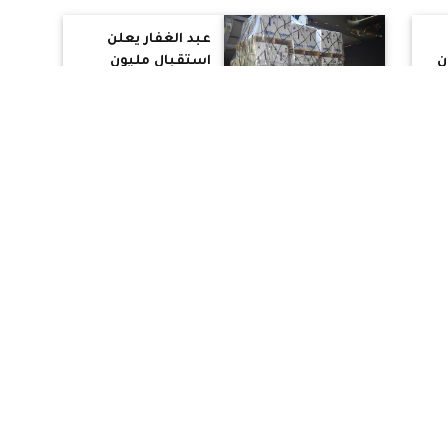
التعامل مع
التحديات الخارجية
عبد الغفار يعلن
الحالية
ن
استقبال مليون
يقة
و501 ألف جرعة من
ث
لقاح «فايزر» بمطار
ة
القاهرة الدولي
"شوقي" يصدر كتابًا
دوريًا بشأن ضوابط
ذ
امتحانات الفصل
الدراسي الثاني للعام
ن
الدراسي 2021/2022
بروتوكول تعاون بين
مكافحة وعلاج
ين
الإدمان المصري
شرطة دبي لتعزيز
الوعي المجتمعي
حول مخاطر
رئيس الوزراء يشهد
المخدرات
تعيين 902 منهم 15
مراسم التوقيع على
مذكرة تفاهم بين