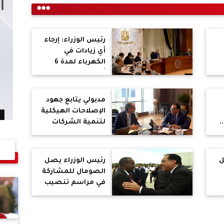
رئيس الوزراء: إرجاء
أي زيادات في
الكهرباء لمدة 6
أشهر تنفيذا
لتوجيهات الرئيس
مدبولي يتابع جهود
الإصلاحات الهيكلية
.
لتنمية الشركات
الناشئة في قطاع
ن
الاتصالات
وتكنولوجيا
ل
رئيس الوزراء يصل
المعلومات
الصومال للمشاركة
في مراسم تنصيب
لي
الرئيس حسن شيخ
محمود