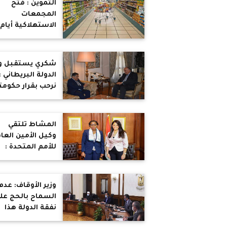
التموين : فتح
وشمال إفريقيا لع
المجمعات
2022
الاستهلاكية أيام
عيد الفطر .. توافر
كافة السلع
الأساسية
شكري يستقبل وز
ومستلزمات العي
الدولة البريطاني :
من كحك وبسكوي
نرحب بقرار حكومت
بتخفيضات تصل
بتعديل إرشادات
الى 30%‏
السفر الخاصة
بالجزء الجنوبي م
المشاط تلتقي
جنوب سيناء و
وكيل الأمين العا
الفيوم
للأمم المتحدة :
مصر تمتلك
محفظة تعاون
إنمائي تتجاوز
وزير الأوقاف: عدم
قيمتها 26 مليار
السماح بالحج عل
دولار
نفقة الدولة هذا
العام .. والاقتصار