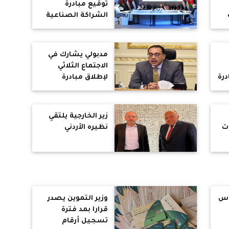
توقيع مبادرة
الشراكة الصناعية
التكاملية لتنمية
اقتصادية مستدامة
مدبولي يشارك في
الاجتماع الثلاثي
رة
لإطلاق مبادرة
ة
الشراكة الصناعية
بالإمارات والاردن
مة
زير الخارجية يلتقي
رارات
نظيره الأردني
يص
ة
أس
وزير التموين يصدر
قرارا بمد فترة
تسجيل أرقام