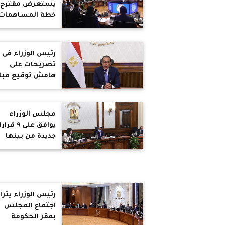
يستعرض مقترح
خطة المساهمات
الوطنية للمجلس
الوطني للتغيرات
المناخية
رئيس الوزراء فى
تصريحات على
هامش توقيع مباد
الشراكة الصناعي
التكاملية لتنمية
اقتصادية مستدا
مجلس الوزراء
يوافق على ٩ ق
جديدة من بينها
تخفيض
المصروفات
الدراسية للطلاب
الوافدين ..تخص
40.41 فدان لاقام
رئيس الوزراء يتر
مجمع مجازر آلية
اجتماع المجلس
بمقر الحكومة