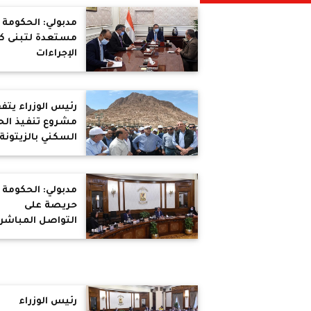
مدبولي: الحكومة
مستعدة لتبنى ك
الإجراءات
والمحفزات الممك
لزيادة عدد
السائحين الوافدي
رئيس الوزراء يتف
إلى مصر
مشروع تنفيذ الح
السكني بالزيتونة
مدبولي: الحكومة
حريصة على
التواصل المباشر
مع المستثمرين
وحل المشكلات
الخاصة وتذليل
العقبات وتيسير
الإجراءات
رئيس الوزراء