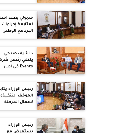
بالعاصمة الإدارية
الجديدة
مدبولي يعقد اجتم
لمتابعة إجراءات
البرنامج الوطنى
للإصلاحات الهيكل
.. استهدف البرنا
زيادة سنوية
د.اشرف صبحي
للصادرات السلعي
غير البترولية
Events في اطار
الاستعدادات لاقا
ماراثون القاهرة 2022
رئيس الوزراء يتاب
الموقف التنفيذي
لأعمال المرحلة
الأولى من مبادرة
"حياة كريمة" لتط
الريف المصري
رئيس الوزراء
يستعرض مع