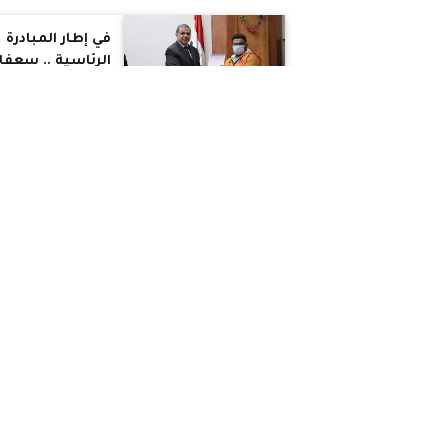
على حج الفريضة
لمن لم يسبق له
في إطار المبادرة
الحج أصلا
الرئاسية .. سعفا
يسلم 11300 وث
تأمين ضد الحواد
الشخصية للعمال
غير المنتظمة
معيط لرجال
بشركة أوراسكوم
الأعمال: اقتصادنا
ينمو ويكبر.. تنفي
التكليف الرئاسي
باستدامة المخزو
الاستراتيجى من
رئيس الوزراء
السلع جنَّب مصر
يناقش مع
أزمات كثيرة
المطورين العقاري
آليات التعامل مع
تداعيات الأزمة
العالمية على
القوى العاملة:
القطاع العقاري
قادرون باختلاف"