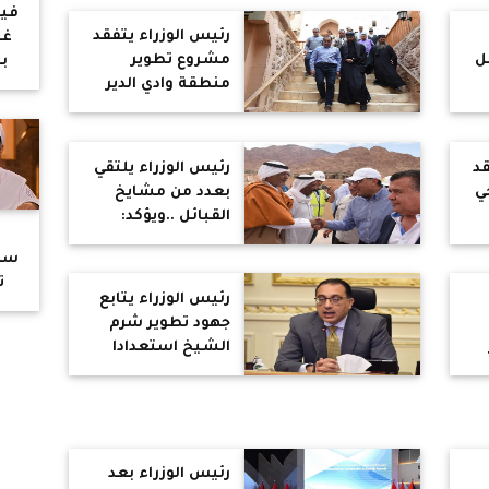
فيد
رئيس الوزراء يتفقد
غض
ل
مشروع تطوير
ب
منطقة وادي الدير
رس
نة
بسانت كاترين
ا
والرهبان يشيدوا
ال
ن
بالمشروع
ا
قد
رئيس الوزراء يلتقي
ال
ي
بعدد من مشايخ
تك
القبائل ..ويؤكد:
ا
الأولوية في العمل
عطل
سلي
بالمشروع لأهالي
ت
المنطقة
رئيس الوزراء يتابع
صح
جهود تطوير شرم
الشيخ استعدادا
لمؤتمر المناخ COP
27
رئيس الوزراء بعد