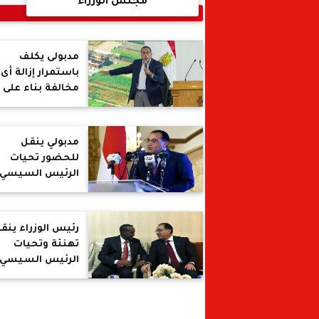
مجلس الوزراء
مدبولى يكلف
باستمرار إزالة أى
مخالفة بناء على
الأراضى الزراعية :
إيقاف حصول
المخالفين على
مدبولي ينقل
الدعم التمويني
للحضور تحيات
الرئيس السيسي.
ويؤكد: الدولة
حريصة على تمكي
الشباب
رئيس الوزراء ينق
تهنئة وتحيات
الرئيس السيسي
إلى نظيره الصوما