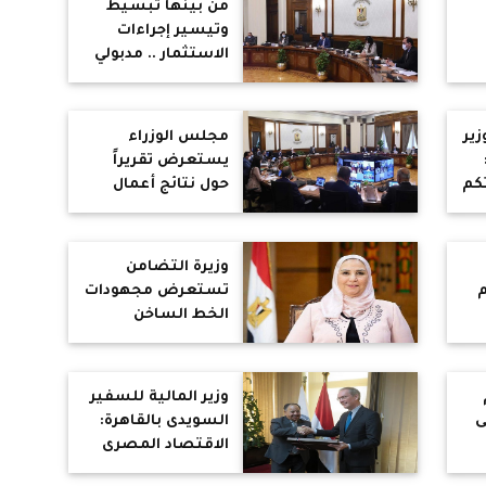
من بينها تبسيط
ام
وتيسير إجراءات
الاستثمار .. مدبولي
يستعرض مقترحات
جذب مزيد من
الاستثمارات
ير
مجلس الوزراء
د
الأجنبية المباشرة
يستعرض تقريراً
ت
كم
حول نتائج أعمال
اللجنة الوطنية
لصرف التعويضات
ن
لمتضرري النوبة
وزيرة التضامن
م
تستعرض مجهودات
الخط الساخن
لصندوق مكافحة
الإدمان : تقديم
الخدمات العلاجية لـ
وزير المالية للسفير
38 ألف مريض إدمان
ى
السويدى بالقاهرة:
الاقتصاد المصرى
يمتلك القدرة على