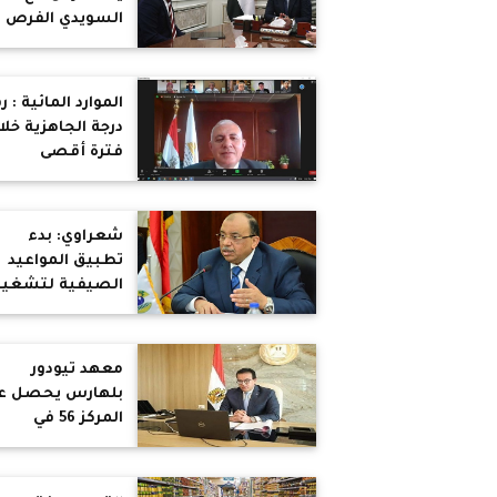
السويدي الفرص
الاستثمارية في
قطاع الصناعة
الموارد المائية : ر
درجة الجاهزية خلا
فترة أقصى
الإحتياجات .. متاب
الموقف المائى
الحالى لتلبية
شعراوي: بدء
الإحتياجات المائية
تطبيق المواعيد
للموسم الزراعي
الصيفية لتشغي
الحالي
المحال العامة من
اليوم السبت ويك
بتطبيق الإجراءات
معهد تيودور
الاحترازية والوقائ
بلهارس يحصل ع
لفيروس كورونا
المركز 56 في
تصنيف سيماجو
للمراكز البحثية
بالشرق الأوسط