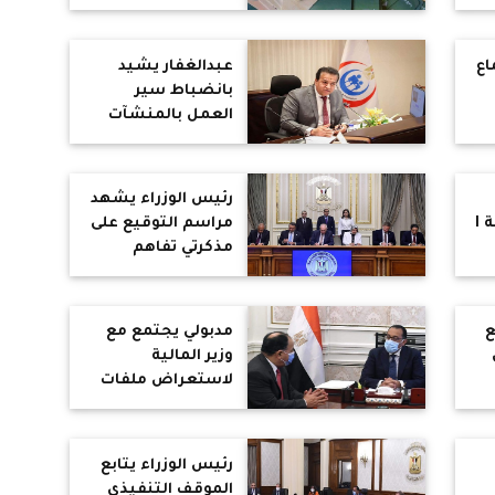
التليفونات لصاحب
بطاقة التموين
للتسهيل على
اع
عبدالغفار يشيد
المواطنين
بانضباط سير
العمل بالمنشآت
ية
الصحية ويكلف
مج
بسرعة الانتهاء من
أعمال التطوير
رئيس الوزراء يشهد
ة
والإنشاءات الجديدة
يلتقي رئيس شركة I
مراسم التوقيع على
مذكرتي تفاهم
مة
جديدتين لإنتاج
الهيدروجين الأخضر
ع
مدبولي يجتمع مع
وزير المالية
لاستعراض ملفات
عمل الوزارة : بدء
وير
صرف 1.2 مليار جنيه
لـ 500 شركة
رئيس الوزراء يتابع
مُستفيدة من
الموقف التنفيذي