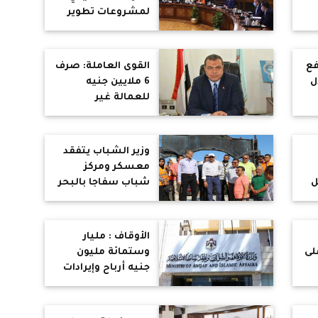
مبادرة "السداد
لمشروعات تطوير
النقدي الفوري"
عواصم المحافظات
لمستحقات
وإعادة إحياء القاهرة
المُصدرين
التاريخية
فع
القوى العاملة: صرف
ل
6 ملايين جنيه
للعمالة غير
عة
المنتظمة.. وتعيين
520 شاباً بسوهاج
وزير الشباب يتفقد
معسكر ومركز
ل
شباب سفاجا بالبحر
الأحمر : اضافة 7
لف
معسكرات جديدة
بتكلفة 400 مليون
الأوقاف : مليار
ية
جنيه
لى
وستمائة مليون
جنيه أرباح وإيرادات
هيئة الأوقاف في
عشرة أشهر