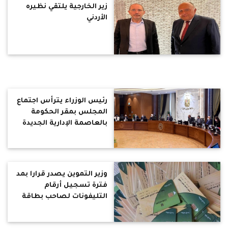
زير الخارجية يلتقي نظيره
الأردني
رئيس الوزراء يترأس اجتماع
المجلس بمقر الحكومة
بالعاصمة الإدارية الجديدة
وزير التموين يصدر قرارا بمد
فترة تسجيل أرقام
التليفونات لصاحب بطاقة
التموين للتسهيل على
المواطنين