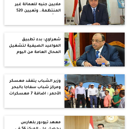
ملايين جنيه للعمالة غير
المنتظمة.. وتعيين 520
شاباً بسوهاج
شعراوي: بدء تطبيق
المواعيد الصيفية لتشغيل
المحال العامة من اليوم
السبت ويكلف بتطبيق
الإجراءات الاحترازية
والوقائية لفيروس كورونا
وزير الشباب يتفقد معسكر
ومركز شباب سفاجا بالبحر
الأحمر : اضافة 7 معسكرات
جديدة بتكلفة 400 مليون
جنيه
معهد تيودور بلهارس
يحصل على المركز 56 في