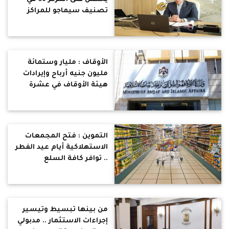
تصنيف سيماجو للمراكز
البحثية بالشرق الأوسط
وشمال إفريقيا لعام 2022
الأوقاف : مليار وستمائة
مليون جنيه أرباح وإيرادات
هيئة الأوقاف في عشرة
أشهر
التموين : فتح المجمعات
الاستهلاكية أيام عيد الفطر
.. توافر كافة السلع
الأساسية ومستلزمات
العيد من كحك وبسكويت
بتخفيضات تصل الى 30%‏
من بينها تبسيط وتيسير
إجراءات الاستثمار .. مدبولي