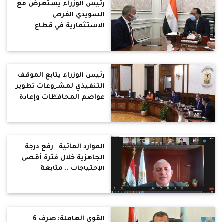
رئيس الوزراء يستعرض مع
السويدي الفرص
الاستثمارية في قطاع
الصناعة
رئيس الوزراء يتابع الموقف
التنفيذي لمشروعات تطوير
عواصم المحافظات وإعادة
إحياء القاهرة التاريخية
الموارد المائية : رفع درجة
الجاهزية خلال فترة أقصى
الإحتياجات .. متابعة
الموقف المائى الحالى
لتلبية الإحتياجات المائية
للموسم الزراعي الحالي
القوى العاملة: صرف 6