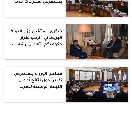
يستعرض مقترحات جذب
مزيد من الاستثمارات
الأجنبية المباشرة
شكري يستقبل وزير الدولة
البريطاني : نرحب بقرار
حكومتكم بتعديل إرشادات
السفر الخاصة بالجزء
الجنوبي من جنوب سيناء و
الفيوم
مجلس الوزراء يستعرض
تقريراً حول نتائج أعمال
اللجنة الوطنية لصرف
التعويضات لمتضرري
النوبة
المشاط تلتقي وكيل الأمين
العام للأمم المتحدة : مصر
تمتلك محفظة تعاون