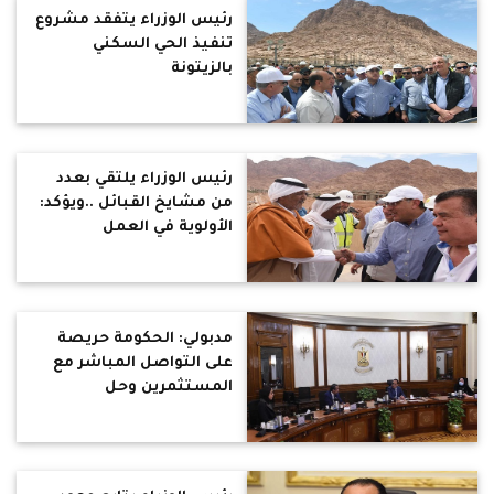
رئيس الوزراء يتفقد مشروع
تنفيذ الحي السكني
بالزيتونة
رئيس الوزراء يلتقي بعدد
من مشايخ القبائل ..ويؤكد:
الأولوية في العمل
بالمشروع لأهالي المنطقة
مدبولي: الحكومة حريصة
على التواصل المباشر مع
المستثمرين وحل
المشكلات الخاصة وتذليل
العقبات وتيسير الإجراءات