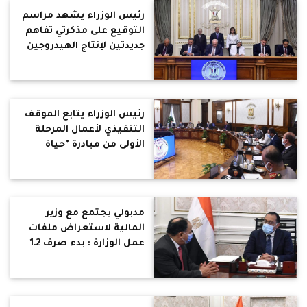
رئيس الوزراء يشهد مراسم
التوقيع على مذكرتي تفاهم
جديدتين لإنتاج الهيدروجين
الأخضر
رئيس الوزراء يتابع الموقف
التنفيذي لأعمال المرحلة
الأولى من مبادرة "حياة
كريمة" لتطوير الريف
المصري
مدبولي يجتمع مع وزير
المالية لاستعراض ملفات
عمل الوزارة : بدء صرف 1.2
مليار جنيه لـ 500 شركة
مُستفيدة من مبادرة
"السداد النقدي الفوري"
لمستحقات المُصدرين