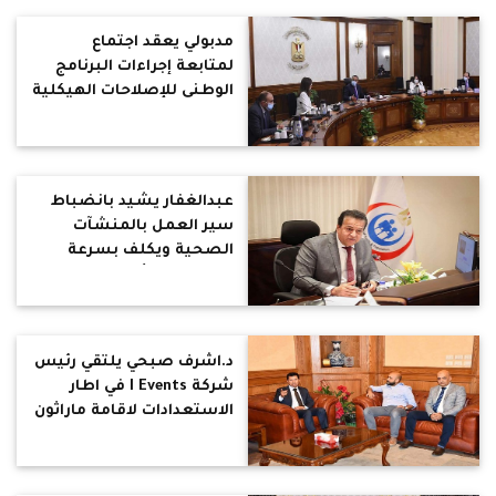
مدبولي يعقد اجتماع
لمتابعة إجراءات البرنامج
الوطنى للإصلاحات الهيكلية
.. استهدف البرنامج زيادة
سنوية للصادرات السلعية
غير البترولية
عبدالغفار يشيد بانضباط
سير العمل بالمنشآت
الصحية ويكلف بسرعة
الانتهاء من أعمال التطوير
والإنشاءات الجديدة
د.اشرف صبحي يلتقي رئيس
شركة I Events في اطار
الاستعدادات لاقامة ماراثون
القاهرة 2022