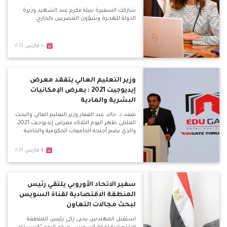
شاركت السفيرة نبيلة مكرم عبد الشهيد وزيرة
الدولة للهجرة وشؤون المصريين بالخارج،
١٠ مارس ٢٠٢١
وزير التعليم العالي يتفقد معرض
إيديوجيت 2021 : يعرض الإمكانيات
البشرية والمادية
تفقد د. خالد عبد الغفار وزير التعليم العالي والبحث
العلمي ظهر اليوم الثلاثاء معرض إيديوجيت 2021،
والذي يضم أجنحة الجامعات الحكومية والخاصة
٩ مارس ٢٠٢١
سفير الاتحاد الأوروبي يلتقي رئيس
المنطقة الاقتصادية لقناة السويس
لبحث مجالات التعاون
استقبل المهندس يحيى زكي رئيس المنطقة