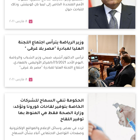
الأمم المتحدة الخاص إلى ليبيا يان كوبيتش، وذلك
للتباحث حول
٨ مارس ٢٠٢١
وزير الرياضة يترأس اجتماع اللجنة
العليا لمبادرة "مصر بلا غرقى "
ترأس الدكتور أشرف صبحي وزير الشباب والرياضة
،اليوم الأحد 7/3/2021بالمركز الأوليمبي بالمعادي،
اجتماع اللجنة العليا لمبادرة "مصر بلا غرقى"
٨ مارس ٢٠٢١
الحكومة تنفي السماح للشركات
الخاصة بتوفير لقاحات كورونا وتؤكد:
وزارة الصحة فقط هي المنوط بها
توفير اللقاح
تردد في بعض وسائل الإعلام والمواقع الإلكترونية
وصفحات التواصل الاجتماعي أنباء بشأن السماح