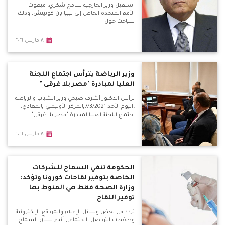
استقبل وزير الخارجية سامح شكري، مبعوث
الأمم المتحدة الخاص إلى ليبيا يان كوبيتش، وذلك
للتباحث حول
٨ مارس ٢٠٢١
وزير الرياضة يترأس اجتماع اللجنة
العليا لمبادرة "مصر بلا غرقى "
ترأس الدكتور أشرف صبحي وزير الشباب والرياضة
،اليوم الأحد 7/3/2021بالمركز الأوليمبي بالمعادي،
اجتماع اللجنة العليا لمبادرة "مصر بلا غرقى"
٨ مارس ٢٠٢١
الحكومة تنفي السماح للشركات
الخاصة بتوفير لقاحات كورونا وتؤكد:
وزارة الصحة فقط هي المنوط بها
توفير اللقاح
تردد في بعض وسائل الإعلام والمواقع الإلكترونية
وصفحات التواصل الاجتماعي أنباء بشأن السماح