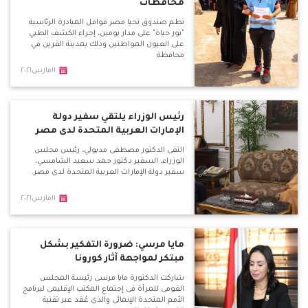
محافظات
نظم صندوق تحيا مصر قوافل المبادرة الرئاسية
"نور حياة" على مدار يومين، إجراء الكشف الطبي
على العيون المواطنين وذلك بمدينة القرين في
محافظة
١١مارس٢٠٢١
رئيس الوزراء يلتقي سفير دولة
الإمارات العربية المتحدة لدى مصر
التقى الدكتور مصطفى مدبولي، رئيس مجلس
الوزراء، السفير دكتور حمد سعيد الشامسي،
سفير دولة الإمارات العربية المتحدة لدى مصر.
١١مارس٢٠٢١
مايا مرسي: ضرورة التفكير بشكل
مبتكر لمواجهة آثار كورونا
شاركت الدكتورة مايا مرسى رئيسة المجلس
القومى للمرأة فى إجتماع المكتب الإقليمى لبرنامج
الأمم المتحدة الإنمائى والذى عُقد عبر تقنية