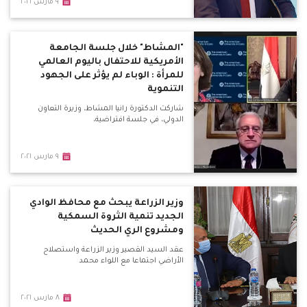
٩ مارس ٢٠٢١
"المشاط" خلال جلسة الجامعة
الأمريكية للاحتفال باليوم العالمي
للمرأة : الوباء لم يؤثر على الجهود
التنموية
شاركت الدكتورة رانيا المشاط، وزيرة التعاون
الدولي، في جلسة افتراضية،
٩ مارس ٢٠٢١
وزير الزراعة يبحث مع محافظ الوادي
الجديد تنمية الثروة السمكية
ومشروع الري الحديث
عقد السيد القصير وزير الزراعة واستصلاح
الأراضي اجتماعا مع اللواء محمد
٨ مارس ٢٠٢١