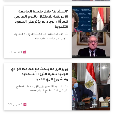
"المشاط" خلال جلسة الجامعة
الأمريكية للاحتفال باليوم العالمي
للمرأة : الوباء لم يؤثر على الجهود
التنموية
شاركت الدكتورة رانيا المشاط، وزيرة التعاون
الدولي، في جلسة افتراضية،
٩ مارس ٢٠٢١
وزير الزراعة يبحث مع محافظ الوادي
الجديد تنمية الثروة السمكية
ومشروع الري الحديث
عقد السيد القصير وزير الزراعة واستصلاح
الأراضي اجتماعا مع اللواء محمد
٨ مارس ٢٠٢١