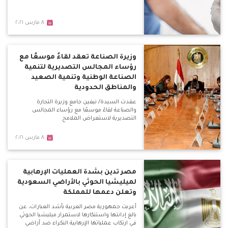
٨ مارس ٢٠٢١
وزيرة الصناعة تعقد لقاءً موسعًا مع
رؤساء المجالس التصديرية لتنمية
الصناعة الوطنية وتنمية الصعيد
والمناطق الحدودية
عقدت السيدة/ نيفين جامع وزيرة التجارة
والصناعة لقاءً موسعًا مع رؤساء المجالس
التصديرية لاستعراض الملامح
٨ مارس ٢٠٢١
مصر تدين بشدة العمليات الإرهابية
لميليشيا الحوثي بالأراضي السعودية
وتعلن دعمها للمملكة
أعربت جمهورية مصر العربية بأشد العبارات، عن
بالغ إدانتها واستنكارها لاستمرار ميليشيا الحوثي
في ارتكاب عملياتها الإرهابية النكراء ضد أراضي