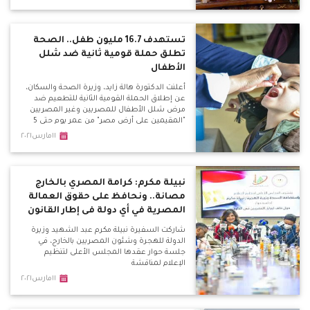
تستهدف 16.7 مليون طفل.. الصحة
تطلق حملة قومية ثانية ضد شلل
الأطفال
أعلنت الدكتورة هالة زايد، وزيرة الصحة والسكان،
عن إطلاق الحملة القومية الثانية للتطعيم ضد
مرض شلل الأطفال للمصريين وغير المصريين
"المقيمين على أرض مصر" من عمر يوم حتى 5
سنوات، لمدة 4 أيام
١١مارس٢٠٢١
نبيلة مكرم: كرامة المصري بالخارج
مصانة.. ونحافظ على حقوق العمالة
المصرية في أي دولة فى إطار القانون
شاركت السفيرة نبيلة مكرم عبد الشهيد وزيرة
الدولة للهجرة وشئون المصريين بالخارج، في
جلسة حوار عقدها المجلس الأعلى لتنظيم
الإعلام لمناقشة
١١مارس٢٠٢١