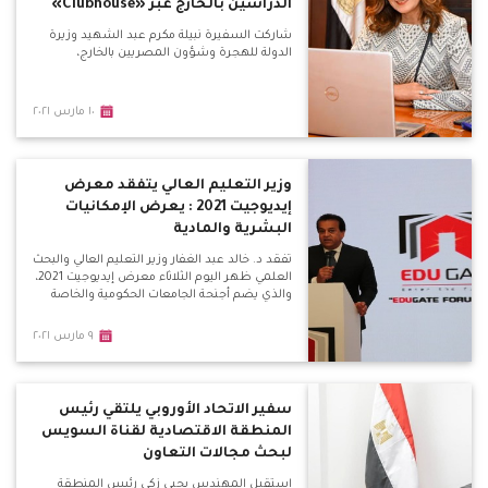
الدراسين بالخارج عبر «Clubhouse»
شاركت السفيرة نبيلة مكرم عبد الشهيد وزيرة
الدولة للهجرة وشؤون المصريين بالخارج،
١٠ مارس ٢٠٢١
وزير التعليم العالي يتفقد معرض
إيديوجيت 2021 : يعرض الإمكانيات
البشرية والمادية
تفقد د. خالد عبد الغفار وزير التعليم العالي والبحث
العلمي ظهر اليوم الثلاثاء معرض إيديوجيت 2021،
والذي يضم أجنحة الجامعات الحكومية والخاصة
٩ مارس ٢٠٢١
سفير الاتحاد الأوروبي يلتقي رئيس
المنطقة الاقتصادية لقناة السويس
لبحث مجالات التعاون
استقبل المهندس يحيى زكي رئيس المنطقة