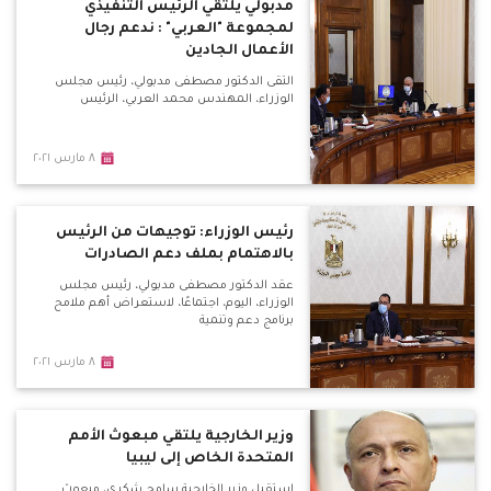
مدبولي يلتقي الرئيس التنفيذي
لمجموعة "العربي" : ندعم رجال
الأعمال الجادين
التقى الدكتور مصطفى مدبولي، رئيس مجلس
الوزراء، المهندس محمد العربي، الرئيس
٨ مارس ٢٠٢١
رئيس الوزراء: توجيهات من الرئيس
بالاهتمام بملف دعم الصادرات
عقد الدكتور مصطفى مدبولي، رئيس مجلس
الوزراء، اليوم، اجتماعًا، لاستعراض أهم ملامح
برنامج دعم وتنمية
٨ مارس ٢٠٢١
وزير الخارجية يلتقي مبعوث الأمم
المتحدة الخاص إلى ليبيا
استقبل وزير الخارجية سامح شكري، مبعوث