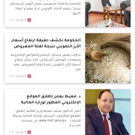
الاقتصادية لقناة السويس صباح اليوم "كريستيان
برجير" سفير الاتحاد الأوروبي لدى مصر و"جوانا
كابيلو"
٩ مارس ٢٠٢١
الحكومة تكشف حقيقة ارتفاع أسعار
الأرز التمويني نتيجة لقلة المعروض
تداولت بعض وسائل الإعلام والمواقع الإلكترونية
وصفحات التواصل الاجتماعي أنباء بشأن ارتفاع
أسعار الأرز التمويني نتيجة لقلة المعروض، وقد
قام
٩ مارس ٢٠٢١
د. معيط يعلن إطلاق الموقع
الإلكتروني المطور لوزارة المالية
أعلن الدكتور محمد معيط وزير المالية، إطلاق
الموقع الإلكترونى الرسمى لوزارة المالية بشبكة
الإنترنت: ، «www.mof.gov.eg، في نسخته
الجديدة،
٩ مارس ٢٠٢١