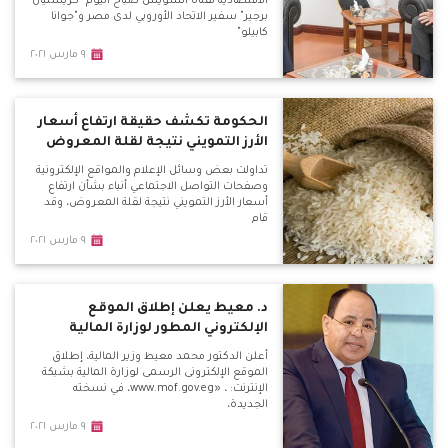
الاقتصادية لقناة السويس صباح اليوم "كريستيان
برجير" سفير الاتحاد الأوروبي لدى مصر و"جوانا
كابيلو"
٩ مارس ٢٠٢١
الحكومة تكشف حقيقة ارتفاع أسعار
الأرز التمويني نتيجة لقلة المعروض
تداولت بعض وسائل الإعلام والمواقع الإلكترونية
وصفحات التواصل الاجتماعي أنباء بشأن ارتفاع
أسعار الأرز التمويني نتيجة لقلة المعروض، وقد
قام
٩ مارس ٢٠٢١
د. معيط يعلن إطلاق الموقع
الإلكتروني المطور لوزارة المالية
أعلن الدكتور محمد معيط وزير المالية، إطلاق
الموقع الإلكترونى الرسمى لوزارة المالية بشبكة
الإنترنت: ، «www.mof.gov.eg، في نسخته
الجديدة،
٩ مارس ٢٠٢١