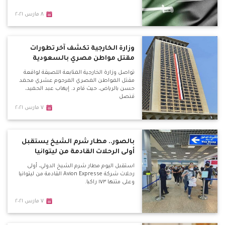
٨ مارس ٢٠٢١
وزارة الخارجية تكشف آخر تطورات
مقتل مواطن مصري بالسعودية
تواصل وزارة الخارجية المتابعة اللصيقة لواقعة
مقتل المواطن المصري المرحوم عشري محمد
حسن بالرياض، حيث قام د. إيهاب عبد الحميد،
قنصل
٧ مارس ٢٠٢١
بالصور.. مطار شرم الشيخ يستقبل
أولى الرحلات القادمة من ليتوانيا
استقبل اليوم مطار شرم الشيخ الدولي، أولى
رحلات شركة Avion Expresse القادمة من ليتوانيا
وعلى متنها ١٧٣ راكبا.
٧ مارس ٢٠٢١