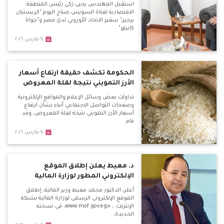
استقبل المهندس يحيى زكي رئيس المنطقة
الاقتصادية لقناة السويس صباح اليوم "كريستيان
برجير" سفير الاتحاد الأوروبي لدى مصر و"جوانا
كابيلو"
٩ مارس ٢٠٢١
الحكومة تكشف حقيقة ارتفاع أسعار
الأرز التمويني نتيجة لقلة المعروض
تداولت بعض وسائل الإعلام والمواقع الإلكترونية
وصفحات التواصل الاجتماعي أنباء بشأن ارتفاع
أسعار الأرز التمويني نتيجة لقلة المعروض، وقد
قام
٩ مارس ٢٠٢١
د. معيط يعلن إطلاق الموقع
الإلكتروني المطور لوزارة المالية
أعلن الدكتور محمد معيط وزير المالية، إطلاق
الموقع الإلكترونى الرسمى لوزارة المالية بشبكة
الإنترنت: ، «www.mof.gov.eg، في نسخته
الجديدة،