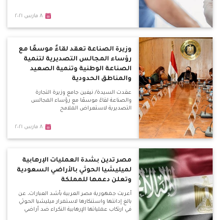
٨ مارس ٢٠٢١
وزيرة الصناعة تعقد لقاءً موسعًا مع
رؤساء المجالس التصديرية لتنمية
الصناعة الوطنية وتنمية الصعيد
والمناطق الحدودية
عقدت السيدة/ نيفين جامع وزيرة التجارة
والصناعة لقاءً موسعًا مع رؤساء المجالس
التصديرية لاستعراض الملامح
٨ مارس ٢٠٢١
مصر تدين بشدة العمليات الإرهابية
لميليشيا الحوثي بالأراضي السعودية
وتعلن دعمها للمملكة
أعربت جمهورية مصر العربية بأشد العبارات، عن
بالغ إدانتها واستنكارها لاستمرار ميليشيا الحوثي
في ارتكاب عملياتها الإرهابية النكراء ضد أراضي