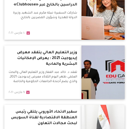
الدراسين بالخارج عبر «Clubhouse»
شاركت السفيرة نبيلة مكرم عبد الشهيد وزيرة
الدولة للهجرة وشؤون المصريين بالخارج،
١٠ مارس ٢٠٢١
وزير التعليم العالي يتفقد معرض
إيديوجيت 2021 : يعرض الإمكانيات
البشرية والمادية
تفقد د. خالد عبد الغفار وزير التعليم العالي والبحث
العلمي ظهر اليوم الثلاثاء معرض إيديوجيت 2021،
والذي يضم أجنحة الجامعات الحكومية والخاصة
٩ مارس ٢٠٢١
سفير الاتحاد الأوروبي يلتقي رئيس
المنطقة الاقتصادية لقناة السويس
لبحث مجالات التعاون