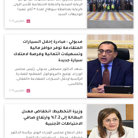
الرعاية الصحية والحماية الاجتماعية للأسر الاولى
بالرعاية بمحافظة سوهاج لمدة ٣ أيام، تنفيذا
لتوجيهات السيد
١٠مارس٢٠٢١
مدبولي : مبادرة إحلال السيارات
المتقادمة توفر حوافز مالية
وتسهيلات ائتمانية وفرصة لامتلاك
سيارة جديدة
شهد الدكتور مصطفى مدبولى، رئيس مجلس
الوزراء، توقيع «البروتوكول المنظم» للمبادرة
الرئاسية لإحلال السيارات المتقادمة «الملاكى،
والتاكسى،
١٠مارس٢٠٢١
وزيرة التخطيط: انخفاض معدل
البطالة إلى 7.2% وارتفاع صافي
الاحتياطات الأجنبية
خلال اجتماع مجلس الوزراء اليوم، برئاسة الدكتور
مصطفى مدبولي، استعرضت الدكتورة