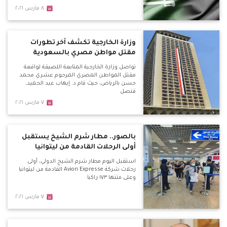
٨ مارس ٢٠٢١
وزارة الخارجية تكشف آخر تطورات
مقتل مواطن مصري بالسعودية
تواصل وزارة الخارجية المتابعة اللصيقة لواقعة
مقتل المواطن المصري المرحوم عشري محمد
حسن بالرياض، حيث قام د. إيهاب عبد الحميد،
قنصل
٧ مارس ٢٠٢١
بالصور.. مطار شرم الشيخ يستقبل
أولى الرحلات القادمة من ليتوانيا
استقبل اليوم مطار شرم الشيخ الدولي، أولى
رحلات شركة Avion Expresse القادمة من ليتوانيا
وعلى متنها ١٧٣ راكبا.
٧ مارس ٢٠٢١