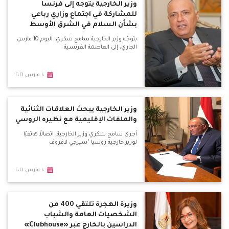
وزير الخارجية يتوجه إلى فرنسا
للمشاركة في اجتماع وزاري رباعي
بشأن السلام في الشرق الأوسط
يتوجّه وزير الخارجية سامح شكري، اليوم 10 مارس
الجاري، إلى العاصمة الفرنسية
١٠ مارس ٢٠٢١
وزير الخارجية يبحث العلاقات الثنائية
والملفات الإقليمية مع نظيره الروسي
أجرى سامح شكري وزير الخارجية، اتصالاً هاتفيًا
لوزير خارجية روسيا "سيرجي لافروف
١٠ مارس ٢٠٢١
وزيرة الهجرة تلتقي 400 من
الشخصيات العامة والشباب
الدراسين بالخارج عبر «Clubhouse»