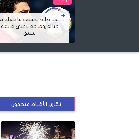
حمد صلاح يكشف ما فعله بعد
مباراة روما مع لاعبي فريقه
محمد صلاح: تعادل 
السابق
المنتخب أصعب لح
تقارير الأقباط متحدون