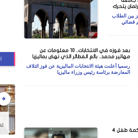
 جامعة
رلمان يتحرك
ز بين الطلاب
م قضائي
بعد فوزه في الانتخابات.. 10 معلومات عن
مهاتير محمد.. بائع الفطائر الذي نهض بماليزيا
ا
رسميا أعلنت هيئة الانتخابات الماليزية عن فوز ائتلاف
المعارضة برئاسة رئيس وزراء ماليزيا
دي يعلن خروج "أرض
السباق الرمضاني بسبب
الأنبا بيشوي: العذراء لم تظه
"ON E"
لطوائف غيرنا.. وهذا ليس تع
10 معلومات عن أغرب قضية.. محاكمة طفل 4