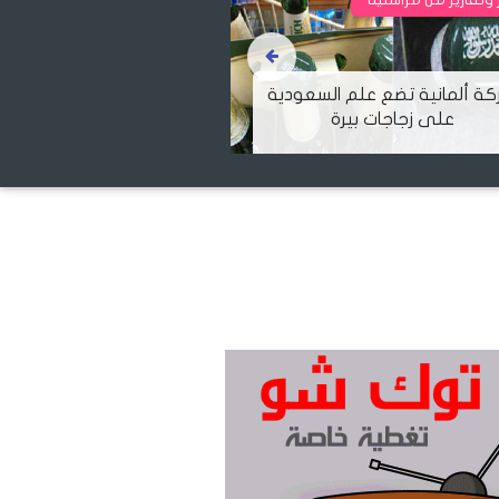
١٠ معلومات عن احتفال القنصلية
الإسرائيلية في تركيا.. وأنقرة
البابا ف
تشارك في ذكرى نكبة العرب
لوس أنجل