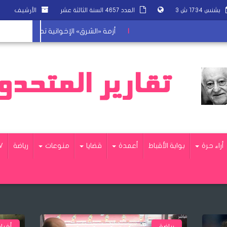
بشنس ١٧٣٤ ش ٣
العدد ٤٦٥٧ السنة الثالثة عشر
الأرشيف
|
أزمة «الشرق» الإخوانية تدخل النفق الأسود
أراء حرة
بوابة الأقباط
أعمدة
قضايا
منوعات
رياضة
V
أخبار وتقارير من مراسلينا