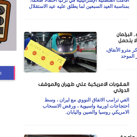
أقامت القنصلية الإسرائيلية في تركيا احتفالا ضخما،
بمناسبة العيد السبعين لما يطلق عليه عيد الاستقلال
. البرلمان
لا يتحمل
ر مترو الأنفاق،
 الموحد
ج
العقوبات الامريكية علي طهران والموقف
الدولي
الغي ترامب الاتفاق النووي مع ايران ، وسط
احتجاجات اوربية واسيوية ، ورفض الانسحاب
الامريكي روسيا والصين واليابان.