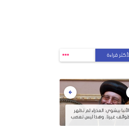
لأكثر قراءة
اقباط "بنى منين" بالفشن
ن
ر
يستغيثون بالسيسى بعد غلق
ا
صب
كنيستهم