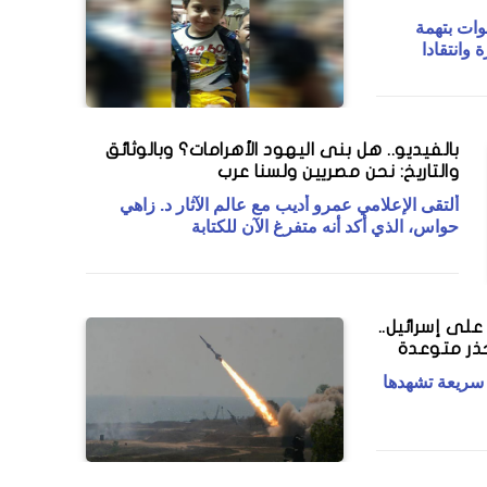
وات بتهمة
وانتقادا
بالفيديو.. هل بنى اليهود الأهرامات؟ وبالوثائق
والتاريخ: نحن مصريين ولسنا عرب
ألتقى الإعلامي عمرو أديب مع عالم الآثار د. زاهي
حواس، الذي أكد أنه متفرغ الآن للكتابة
لى إسرائيل..
حذر متوعدة
 سريعة تشهدها