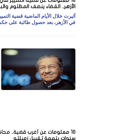
10 معلومات عن قضية التمييز في
الأزهر.. القضاء ينصف المظلوم والب
أثيرت خلال الأيام الماضية قضية التميي
في الأزهر، بعد حصول طالبة على حك
محمد هني
وزير النقل: سعر تذكرة المترو في
النفاق" من 
أمريكا 44 جنيهًا وفي مصر بـ 3
سنوات بتهمة تقبيل زميلته