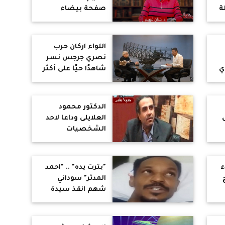
سلبية
ة
صفحة بيضاء
:
وأعطانا عقلا متحررا
مليئا بالابتكار
و
والإبداع والخيال
اللواء اركان حرب
نصري جرجس نسر
ي
شاهدًا حيًا على أكثر
ي
من ثمانية عقود من
التغيرات في مصر
الدكتور محمود
العلايلى وداعا لاحد
الشخصيات
العظيمة والمؤثرة
في حقبه من تاريخ
مصر
ء
"بترت يده" .. "احمد
المدثر" سوداني
شهم انقذ سيدة
مصرية من الموت
دهسا تحت عجلات
قطار باسيوط : مش