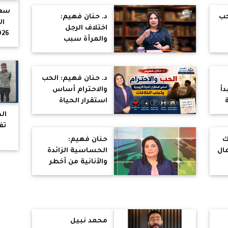
سعر
حب
د. حنان فهيم:
اختلاف الرجل
والمرأة سبب
ا
طبيعي للخلافات
الزوجية.. والتفاهم
أساس الاستقرار
د. حنان فهيم: الحب
دأ
والاحترام أساس
استقرار الحياة
الزوجية وتجنب
ال
الخلافات
تف
ك
حنان فهيم:
مال
الحساسية الزائدة
والأنانية من أخطر
أسباب المشكلات
الزوجية
محمد نبيل