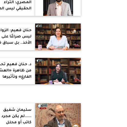
المصري: الثراء
الحقيقي ليس الم
فقط بل التوازن
النفسي والمادي
حنان فهيم: الزوا
ليس صراعًا على
الأخذ.. بل سباق 
العطاء وبناء يوم
للعلاقة
د. حنان فهيم تحذ
من ظاهرة «الع
الفارغ» وتأثيرها
النفسي على الأس
سليمان شفيق
......لم يكن مجرد
كاتب أو محلل