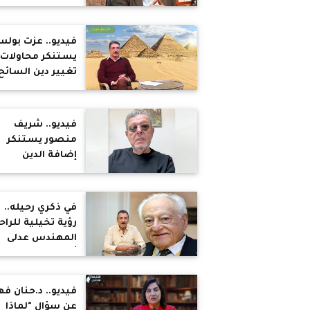
سياسي، بل كان
ضميرًا حيًا وصوتًا
صادقًا حمل هموم
فيديو.. عزت بول
الناس
يستنكر محاولات
تغيير دين السائح
وفرض التقاليد ع
السائحين: هل هذ
منطق!.. هو جاي
فيديو.. شريف
مصر عشان
منصور يستنكر
يستمتع بالإجازة
إضافة الدين
للمجموع وعودة
الكتاتيب: التعليم
مفروض يوحد
في ذكري رحيله..
المصريين مش
رؤية تخيلية للراح
يفرقهم
المهندس عدلى
أبادير لثورة 
30 يونيو والحقبة
الإخوانية
فيديو.. د.حنان ف
عن سؤال "لماذا