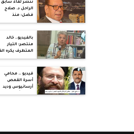
ننشر لقاء سابق 
الراحل د. صلاح
فضل: منذ
الثمانينات نشهد
موجات نصف
ظلامية تحاول أن
بالفيديو.. خالد
تطفئ موجات التنو
منتصر: التيار
المتطرف يكره الف
والعلم والمرأة..
والمرض النفسى
ليس له علاقة لا
فيديو .. محامي
بالأيمان أو الإلحاد
أسرة القمص
أرسانيوس وديد
يوضح أبرز ما جاء
أول جلسات محاك
المتهم "نهرو عبد
المنعم "