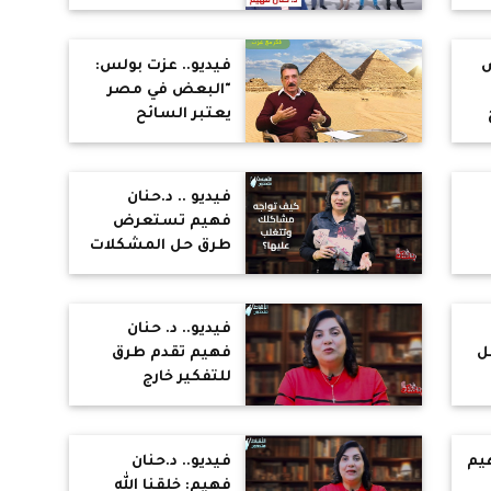
الاختلاف أمر بالغ
الأهمية وكل شخص
يختار شريكا مختلفا
س
فيديو.. عزت بولس:
لا لكي نتعارك بل
"البعض في مصر
لنكمل بعضنا
يعتبر السائح
بعضا
لى
فريسة عايزين
ا
يصطادوها
ويستغلوها ويأخذوا
فيديو .. د.حنان
كل فلوسها"
فهيم تستعرض
طرق حل المشكلات
والخلافات الزوجية :
اصلح نفسك اولا
قبل التفكير في
فيديو.. د. حنان
إصلاح الآخرين
ل
فهيم تقدم طرق
للتفكير خارج
25 يناير و
الصندوق: ركز على
المزايا الإيجابية في
طفلك والإيجابي
هيم
فيديو.. د.حنان
بيمسح كل حاجة
فهيم: خلقنا الله