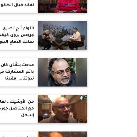
نفقد خيال الطفول
والإبداع حين نكبر"
"الخوف بسبب
التحذيرات مثل أب
اللواء أ ح نصري
رجل مسلوخة
جرجس يروى كيف
هيطلعلك"
ساعد الدفاع الجو
ونظام الرادارات ف
نصر 73 (جزء 2)
مدحت بشاى كان
دائم المشاركة فى
ندوتنا.... فقدنا
صديق عزيز وداعم
على ممر السنين
للمتحدون
من الأرشيف.. لقا
مع المناضل جورج
إسحق