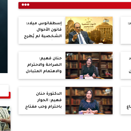
:
إسطفانوس ميلاد:
قانون الأحوال
الشخصية لم يُطرح
ي
رسميًا للنقاش
المجتمعي حتى الآن
حنان فهيم:
الصراحة والاحترام
ن
والاهتمام المتبادل
ة
مفاتيح تجنب
المشكلات الزوجية
الدكتورة حنان
فهيم: الحوار
اع
باحترام وحب مفتاح
حل الخلافات
الزوجية