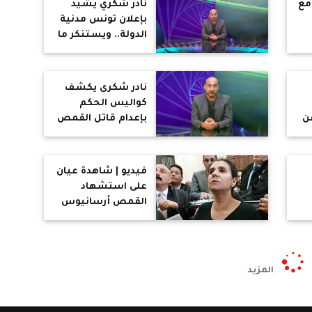
مع
نادر شكري يشيد
ندمان ولو للحظة
بإعلان تونس مدنية
على انقاذها .. رواد
الدولة.. ويستنكر ما
التواصل : ياريت
وصل إليه العقل
منحه الجنسية
المصري
المصرية ومكافأة
نادر شكرى يكشف
مالية
ير
كواليس الحكم
ن
بإعدام قاتل القمص
أرسانيوس
بالإسكندرية ومرحلة
النقض ووقائع
فيديو | شاهدة عيان
مشابهة
على استشهاد
القمص أرسانيوس
 فى
وديد : المتهم ترصد
مة
له 10 دقائق .. وذبحه
في الرقبة وهو يردد
الله أكبر ولله الحمد
المزيد