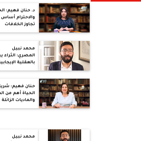
د. حنان فهيم: ال
والاحترام أساس
تجاوز الخلافات
الزوجية وتجنب
المشكلات
محمد نبيل
المصري: الثراء يب
بالعقلية الإيجابية
والعمل المستمر
وليس بالأحلام
السريعة
حنان فهيم: شري
الحياة أهم من ال
والماديات الزائلة
محمد نبيل