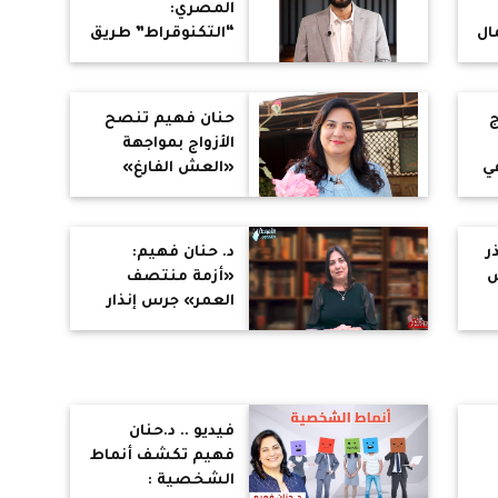
المصري:
ال
“التكنوقراط” طريق
تطوير الأداء
السياسي والإداري
في مصر
ج
حنان فهيم تنصح
الأزواج بمواجهة
في
«العش الفارغ»
ي
بالأنشطة
المشتركة وتطوير
الذات
ر
د. حنان فهيم:
ش
«أزمة منتصف
العمر» جرس إنذار
ر
لإعادة اكتشاف
الذات وبداية حياة
جديدة
فيديو .. د.حنان
فهيم تكشف أنماط
الشخصية :