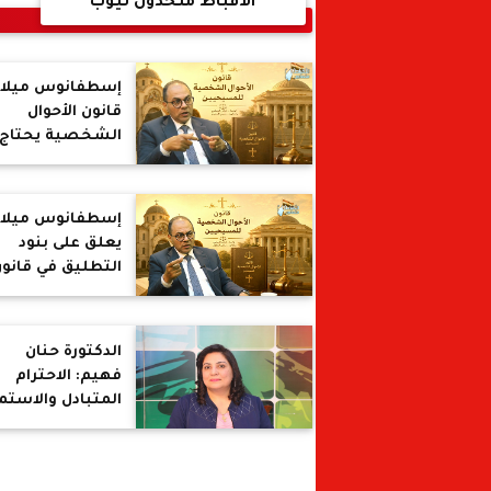
الأقباط متحدون تيوب
إسطفانوس ميلاد
قانون الأحوال
الشخصية يحتاج
لضوابط واضحة ف
قضايا الخيانة
وتغيير الديانة
إسطفانوس ميلاد
والحضانة
يعلق على بنود
التطليق في قانو
الأحوال الشخصي
الدكتورة حنان
فهيم: الاحترام
المتبادل والاستم
الجيد أساس
استقرار الأسرة