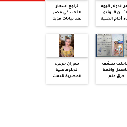
 الدولار اليوم
تراجع أسعار
الإثنين 8 يونيو
الذهب في مصر
2026 أمام الجنيه
بعد بيانات قوية
لمصري في
لسوق العمل
البنوك
الأميركي
داخلية تكشف
سوزان حرفي:
اصيل واقعة
الدبلوماسية
حرق علم
المصرية قدمت
بالمنوفية
درسًا في التعامل
مع أزمة السفير
السوري