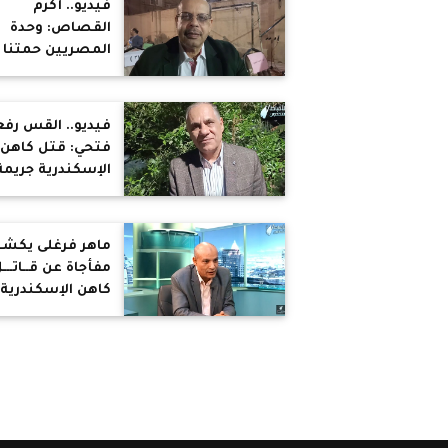
فيديو.. أكرم
القصاص: وحدة
المصريين حمتنا 
أحداث دمرت دول
كثيرة
فيديو.. القس رف
فتحي: قتل كاهن
الإسكندرية جريمة
مكتملة الأركان
ماهر فرغلى يكش
مفأجاة عن قــاتـــ
كاهن الإسكندرية
واسباب الجريمـــة