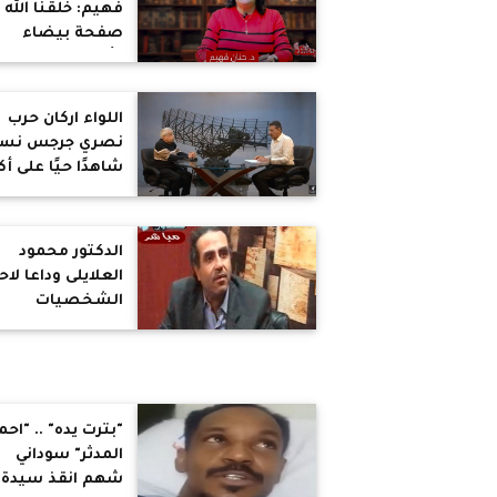
فهيم: خلقنا الله
صفحة بيضاء
وأعطانا عقلا متح
مليئا بالابتكار
والإبداع والخيال
اللواء اركان حرب
نصري جرجس نسر
شاهدًا حيًا على أك
من ثمانية عقود 
التغيرات في مصر
الدكتور محمود
العلايلى وداعا لاح
الشخصيات
العظيمة والمؤثرة
في حقبه من تاريخ
مصر
"بترت يده" .. "احم
المدثر" سوداني
شهم انقذ سيدة