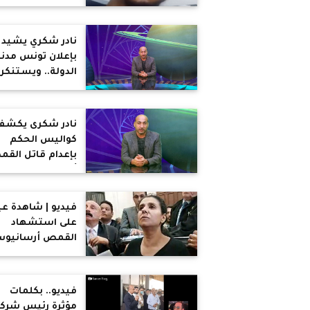
مصرية من الموت
دهسا تحت عجلا
قطار باسيوط : 
نادر شكري يشيد
ندمان ولو للحظة
بإعلان تونس مدني
على انقاذها .. رواد
الدولة.. ويستنكر 
التواصل : ياريت
وصل إليه العقل
منحه الجنسية
المصري
المصرية ومكافأة
نادر شكرى يكشف
مالية
كواليس الحكم
بإعدام قاتل الق
أرسانيوس
بالإسكندرية ومرح
النقض ووقائع
فيديو | شاهدة عي
مشابهة
على استشهاد
القمص أرسانيو
وديد : المتهم تر
له 10 دقائق .. و
في الرقبة وهو يرد
فيديو.. بكلمات
الله أكبر ولله الح
مؤثرة رئيس شرك