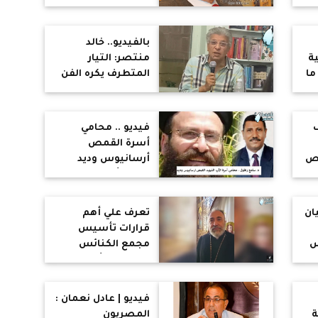
الثمانينات نشهد
ت
موجات نصف
مش
ظلامية تحاول أن
بالفيديو.. خالد
تطفئ موجات التنوير
ة
منتصر: التيار
ما
المتطرف يكره الفن
والعلم والمرأة..
والمرض النفسى
ليس له علاقة لا
فيديو .. محامي
بالأيمان أو الإلحاد
أسرة القمص
مص
أرسانيوس وديد
يوضح أبرز ما جاء فى
لة
أول جلسات محاكمة
المتهم "نهرو عبد
ان
تعرف علي أهم
المنعم "
قرارات تأسيس
س
مجمع الكنائس
صد
الشرقية بأوروبا
ذبحه
د
فيديو | عادل نعمان :
مد
ة
المصريون