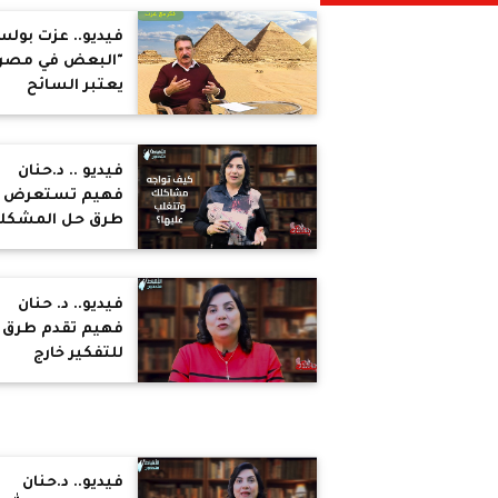
لا لكي نتعارك بل
لنكمل بعضنا
فيديو.. عزت بولس
بعضا
"البعض في مصر
يعتبر السائح
فريسة عايزين
يصطادوها
ويستغلوها ويأخذ
فيديو .. د.حنان
كل فلوسها"
فهيم تستعرض
طرق حل المشكل
والخلافات الزوجية
اصلح نفسك اولا
قبل التفكير في
فيديو.. د. حنان
إصلاح الآخرين
فهيم تقدم طرق
للتفكير خارج
الصندوق: ركز على
المزايا الإيجابية ف
طفلك والإيجابي
بيمسح كل حاجة
سلبية
فيديو.. د.حنان