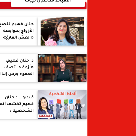
الأقباط متحدون تيوب
حنان فهيم تنصح
الأزواج بمواجهة
«العش الفارغ»
بالأنشطة
المشتركة وتطوير
الذات
د. حنان فهيم:
«أزمة منتصف
العمر» جرس إنذار
لإعادة اكتشاف
الذات وبداية حياة
جديدة
فيديو .. د.حنان
فهيم تكشف أنم
الشخصية :
الاختلاف أمر بالغ
الأهمية وكل ش
يختار شريكا مختل