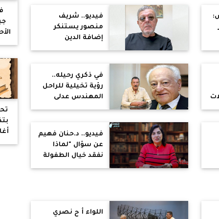
مصر عشان
في
يستمتع بالإجازة
:
فيديو.. شريف
جب
منصور يستنكر
الأ
إضافة الدين
للمجموع وعودة
ل
الكتاتيب: التعليم
ا
وا
مفروض يوحد
في ذكري رحيله..
لل
المصريين مش
رؤية تخيلية للراحل
لله
يفرقهم
ات
المهندس عدلى
ا
 :
أبادير لثورة 25 يناير و
تح
30 يونيو والحقبة
بتذ
الإخوانية
أغا
فيديو.. د.حنان فهيم
عن سؤال "لماذا
نفقد خيال الطفولة
والإبداع حين نكبر":
ي
"الخوف بسبب
التحذيرات مثل أبو
رجل مسلوخة
هيطلعلك"
اللواء أ ح نصري