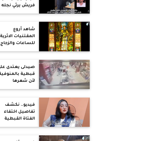
فريش يرثي نجله
الراحل
شاهد أروع
المقتنيات الاثرية
للساعات والزجاج
بمتحف كميل حلي
بشيكاغو
صيدلى يعتدى عل
قبطية بالمنوفية
لأن شعرها
مكشوف.. وضغو
للتصالح
فيديو.. نكشف
تفاصيل اختفاء
الفتاة القبطية
القاصر سيمون عا
من منطقة الوراق