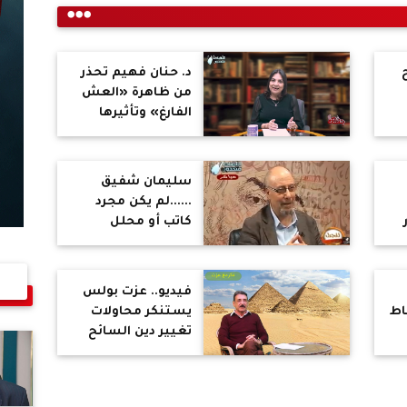
د. حنان فهيم تحذر
من ظاهرة «العش
الفارغ» وتأثيرها
النفسي على الأسر
سليمان شفيق
......لم يكن مجرد
كاتب أو محلل
سياسي، بل كان
ضميرًا حيًا وصوتًا
صادقًا حمل هموم
فيديو.. عزت بولس
الناس
اط
يستنكر محاولات
تغيير دين السائح
وفرض التقاليد على
خص
السائحين: هل هذا
فا
منطق!.. هو جاي