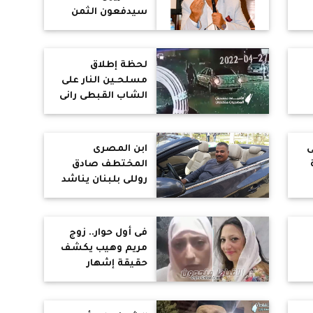
سيدفعون الثمن
غالى اذا استوحش
التيار السلفى
المتطرف الجهادى
لحظة إطلاق
مسلحـين النار على
الشاب القبطى رانى
م
رأفت بالضبعة
ى
ابن المصرى
المختطف صادق
روللى بلبنان يناشد
ط
الخارجية لإعادة
والده ويكشف
تفاصيل خطفه
فى أول حوار.. زوج
مريم وهيب يكشف
حقيقة إشهار
دل
اسلامها ويناشد
السيسى