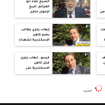
الشيخ علاء أبو
العزائم: تاريخ
من
الإخوان حافل
بالإرهاب والقتل
والدماء
عت
إيهاب رمزي يطالب
بضم كاهن
الإسكندرية لشهداء
الوطن
ف
فيديو.. ايهاب رمزى
ل
قتل كاهن
الاسكندرية على
الهوية الدينية
المزيد