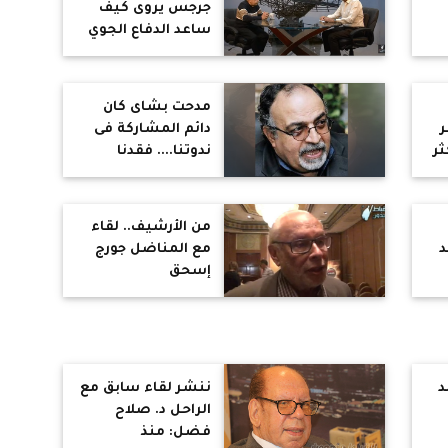
جرجس يروى كيف
ساعد الدفاع الجوي
ررا
ونظام الرادارات في
نصر 73 (جزء 2)
مدحت بشاى كان
دائم المشاركة فى
ثر
ندوتنا.... فقدنا
من
صديق عزيز وداعم
على ممر السنين
للمتحدون
من الأرشيف.. لقاء
د
مع المناضل جورج
إسحق
د
ننشر لقاء سابق مع
الراحل د. صلاح
فضل: منذ