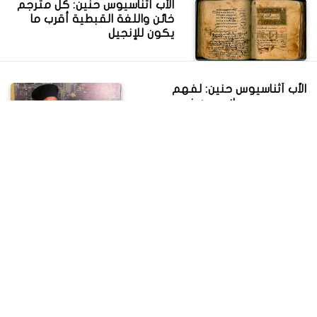
الأب أثناسيوس حنين: كل مترجم
خائن واللغة القبطية أقرب ما
يكون للإنجيل
الأب أثناسيوس حنين: لفهم
مسيحى مصر لابد من فهم
شخصية مصر
الأب أثناسيوس حنين: عدلى أبادير
معطي بسخاء وليكن ذكره أبديًا
الفريق حسام خيرالله: ملكية
تيران وصنافير للسعودية يجعل
إسرائيل غاية في السعادة