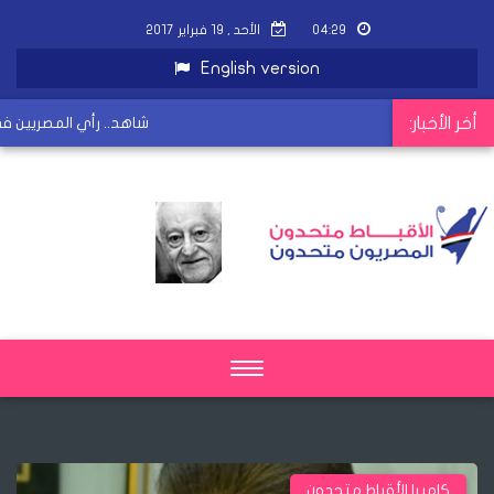
٠٤:٢٩
الأحد , ١٩ فبراير ٢٠١٧
English version
أخر الأخبار:
شاهد.. رأي المصريين في الإ
Toggle
navigation
كاميرا الأقباط متحدون