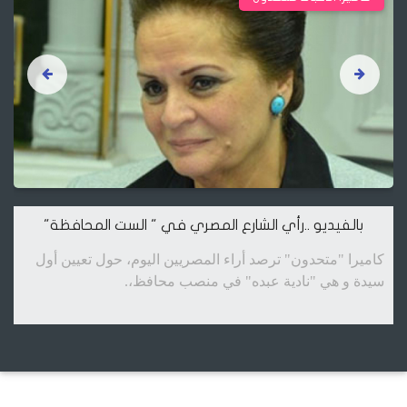
بالفيديو ..رأي الشارع المصري في " الست المحافظة"
كاميرا "متحدون" ترصد أراء المصريين اليوم، حول تعيين أول
سيدة و هي "نادية عبده" في منصب محافظ،.