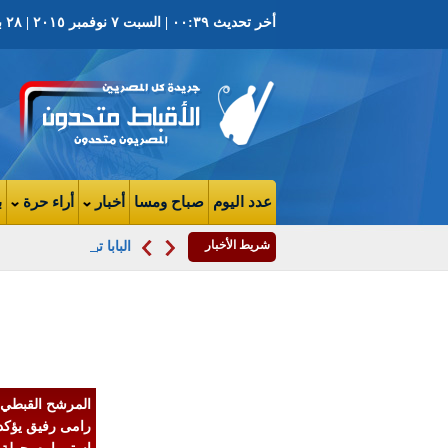
أخر تحديث ٠٠:٣٩ | السبت ٧ نوفمبر ٢٠١٥ | ٢٨ بابه ١٧٣٢ ش | العدد ٣٧٣٩ السنة التاسعه
عدد اليوم
صباح ومسا
أخبار
أراء حرة
ب
شريط الأخبار
البابا تواضروس يتفقد أ
بالفيديو.. مراد و
عبد الناصر عيني
مستشار سري
للتعليم
المرشح القبطي
رامى رفيق يؤكد