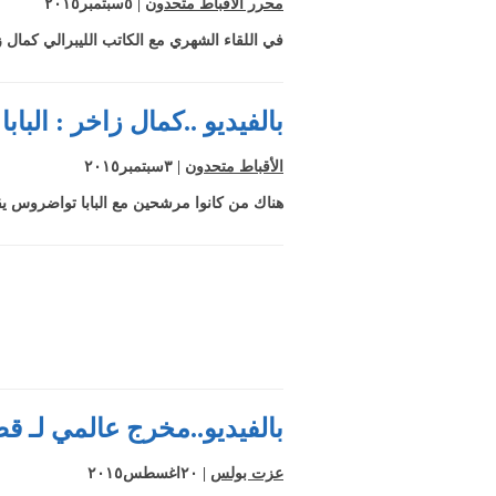
محرر الأقباط متحدون
| ٥سبتمبر٢٠١٥
في اللقاء الشهري مع الكاتب الليبرالي كما
بالفيديو ..كمال زاخر : الب
الأقباط متحدون
| ٣سبتمبر٢٠١٥
هناك من كانوا مرشحين مع البابا تواضروس يق
بالفيديو..مخرج عالمي لـ قض
عزت بولس
| ٢٠اغسطس٢٠١٥