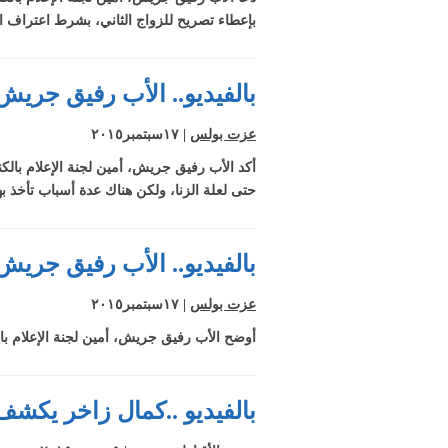
الدينية تتدخل في
بإعطاء تصريح للزواج الثاني، بشرط اعتراف ا
السياسة
رفيق جريش لـ ق
مثيرة للجدل: ال
لا يكذب ولا يعمل
بالفيديو.. الأب رفيق جريش:
بالسياسة
الكنيسة الكاثوليك
القوانين بمصر عب
عزت بولس
| ١٧سبتمبر٢٠١٥
عن "سلطة" تجم
أكد الأب رفيق جريش، أمين لجنة الإعلام بالكني
بين الدينية والمد
حتى لعلة الزنا، ولكن هناك عدة أسباب تأخذ بها
بالفيديو.. الأب رفيق جريش
عزت بولس
| ١٧سبتمبر٢٠١٥
أوضح الأب رفيق جريش، أمين لجنة الإعلام بالكن
بالفيديو ..كمال زاخر يكشف