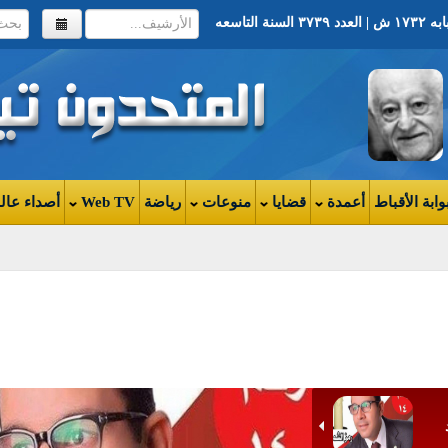
وابة الأقباط
أعمدة
قضايا
منوعات
رياضة
Web TV
أصداء عال
ضرار السيول بأديرة وادي النطرون
هبه: