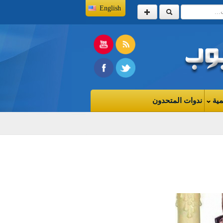
English
مية
ندوات المتحدون