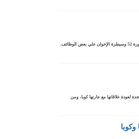
قال حنا حنا المحامي بأمريكا، إنه هاجر لأمريكا بسبب الاضطهاد الذي تعرض له في مصر، وأكد أن الاضطهاد في مصر أعقب ثورة 52 وسيطرة الإخوان علي بعض الوظائف.
 لعودة علاقاتها مع جارتها كوبا، ومن
وكوبا