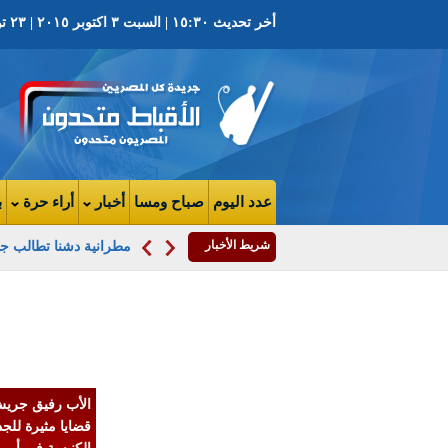
أخر تحديث ١٥:٣٠ | السبت ٣ اكتوبر ٢٠١٥ | ٢٣ توت ١٧٣٢ ش | العدد ٣٧٠٢ السنة التاسعه
عدد اليوم
صباح ومسا
أخبار
أراء حرة
ب
شريط الأخبار
مطرانية دشنا تطالب جم
بالفيديو.. المتحد
باسم الكنيسة
الكاثوليكية: الع
يصدرون الإرهاب
الأب رفيق جريش
واللاجئين للغرب
قضايا مثيرة للج