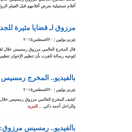
منع زواج الكهنة
أفلام تسجيلية بعرض أفلامهم قبل الفيلم الروا
بالكنيسة الكاثولي
بالفيديو ..كمال 
يكشف عن أشخ
كانوا مع البابا وأن
مرزوق لـ قضايا مثيرة للجد
ضده
بالفيديو ..كمال ز
البابا تواضروس 
عزت بولس
| ٢٠اغسطس٢٠١٥
النبي داوود في
قال المخرج العالمي مرزوق رمسيس خلال لقائه 
الأشياء
لتوجيه رسالة للغرب بأن تنظيم الإخوان تنظيم
بالفيديو.. المخرج رمسيس 
عزت بولس
| ٢٠اغسطس٢٠١٥
كشف المخرج العالمي مرزوق رمسيس خلال لقائه
والراحل أحمد ذكي. ..
المزيد
بالفيديو.. رمسيس مرزوق: