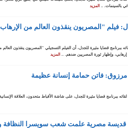
ئي بالسينمات. ..
المزيد
كية
زاخر
اص
قلبوا
ل: فيلم "المصريون ينقذون العالم من الإرهاب
اخر :
يشبه
 بعض
ببرنامج قضايا مثيرة للجدل، أن الفيلم التسجيلي "المصريون ينقذون العالم من 
 إرهابي، وإظهار ثورة المصريين ضدهم. ..
المزيد
مرزوق: فاتن حمامة إنسانة عظيمة
 ببرنامج قضايا مثيرة للجدل، على شاشة الأقباط متحدون، العلاقة الإنسانية 
 قديسة مصرية علمت شعب سويسرا النظافة و