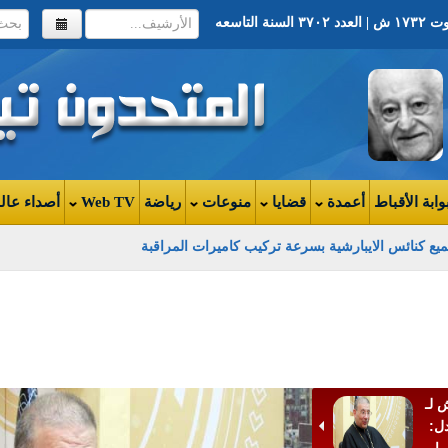
وابة الأقباط
أعمدة
قضايا
منوعات
رياضة
Web TV
أصداء عال
يع كنائس الايبارشية بسرعة تركيب كاميرات المراقبة
ث
رب
 لـ
دل: