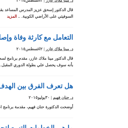
د. مينا ملاك عازر
| ٢اغسطس٢٠١٥
قال الدكتور إسحق عزيز المدرس المساعد بقسم
السوفيتي على الأراضي الكوبية. ..
المزيد
التعامل مع كارثة وفاة وإص
د. مينا ملاك عازر
| ٢اغسطس٢٠١٥
قال الدكتور مينا ملاك عازر، مقدم برنامج لس
بأنه سوف يحصل علي بطولة الدوري المقبل. 
هل تعرف الفرق بين الهدف 
د. حنان فهيم
| ٣٠يوليو٢٠١٥
أوضحت الدكتورة حنان فهيم، مقدمة برنامج اص