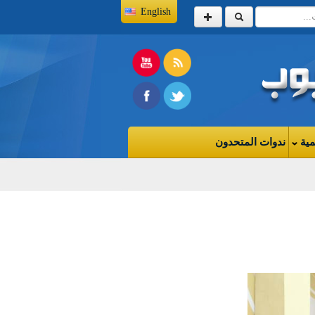
English
مية
ندوات المتحدون