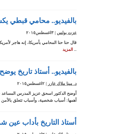
بالفيديو.. محامي قبطي يك
عزت بولس
| ٣اغسطس٢٠١٥
..
المزيد
بالفيديو.. أستاذ تاريخ يوضح
د. مينا ملاك عازر
| ٢اغسطس٢٠١٥
أوضح الدكتور اسحق عزيز المدرس المساعد بقسم
أهمها: أسباب شخصية، وأسباب تتعلق بالأمن ا
أستاذ التاريخ بأداب عين 