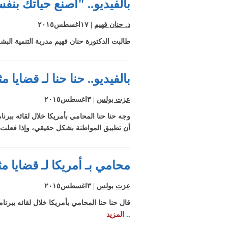
بالفيديو.. "اصنع حياتك بن
د. حنان فهيم
| ١٧اغسطس٢٠١٥
طالبت الدكتورة حنان فهيم مدربة التنمية البشري
بالفيديو.. حنا حنا لـ قضاي
عزت بولس
| ٣اغسطس٢٠١٥
وجه حنا حنا المحامي بأمريكا خلال لقائه بب
أن تطبيق المواطنة بشكل حقيقي، وإذا فعلت
محامي بـ أمريكا لـ قضايا م
عزت بولس
| ٣اغسطس٢٠١٥
قال حنا حنا المحامي بأمريكا خلال لقائه ببرن
..
المزيد