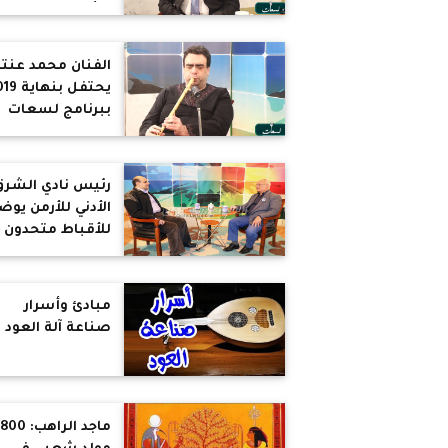
وتأخر الحمل.. وم
نلجأ للحقن
المجهري
الفنان محمد عنتر
يحتفل بنها
ببرنامج لسعات
رئيس نادي الشرق
الأدني للأرمن يوض
للأقباط متحدون
تاريخ الأرمن فى
مصر.. ويؤكد:
دواعش العثمانيي
مبادئ وأسرار
هم دواعش الأترا
صناعة آلة العود
اليوم.. وأمريكا
تستخدم مذابح
الأرمن كورقة ضغ
(حوار)
ماجد الراهب: 0