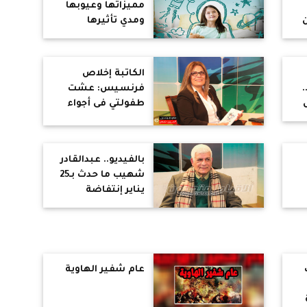
مميزاتها وعيوبها
ومدي تأثيرها
السلبي والإيجابي
على حياتك
ة
الكاتبة إخلاص
فرنسيس: عشت
طفولتي فى أجواء
الحرب الأهلية بلبنان
بالفيديو.. عبدالقادر
شهيب ما حدث بـ25
يناير إنتفاضة
وليست ثورة..
والأمريكان تحالفوا
مع الإخوان لحكم
مصر
عام شفير الهاوية