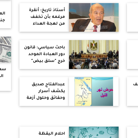
العربية بالكامل
ا
أستاذ تاريخ: أنقرة
الم
مرغمه بأن تخفف
جنس
من لهجة العداء
ني
تجاه مصر لصالح
تركيا
باحث سياسي: قانون
دور العبادة الموحد
خرج "سلق بيض"
ء
سعر
شف
عبدالفتاح صديق
يكشف أسرار
وحقائق وحلول أزمة
سد النهضة
احلام اليقظة