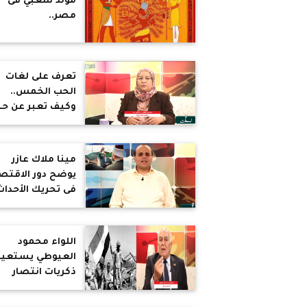
مولد شعبي فى
مصر..
والكريسماس وال
أصلهم مصري
تعرف على لغات
الحب الخمس..
وكيف تعبر عن ح
لشريك حياتك
مينا ملاك عازر
يوضح دور الاقتص
فى تحريك الأحداث
فى مصر والعالم
اللواء محمود
العيوطي يستعيد
ذكريات انتصار
أكتوبر.. كيف لمص
أم التاريخ والحضا