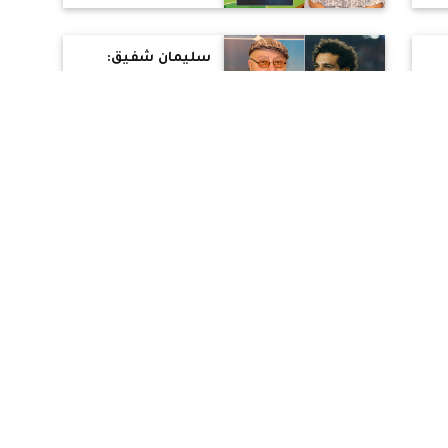
حول رواية "رغبات
مهشمة"
سليمان شفيق:
منظومة الرياضة
فاسدة.. وصلاح نجح
بسبب النظام
وأطالبه بالاعتزال
دولياً
..
ماجد سمير: يؤيد
ة
تخصيص كوتة
أس
للأقباط بين ناشئين
الأندية وبالمنتخبات
ناجي قدسي: "حورس
2010
ينتصر" مبادرة
م
لاستعادة الهوية
المصرية
ب
لسعات.. تحليل
لأبرز الأحداث