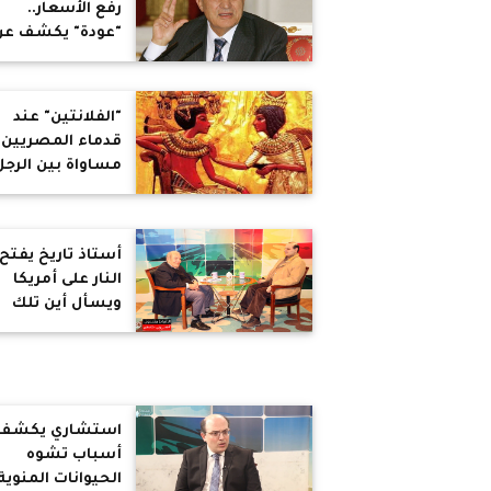
رفع الأسعار..
"عودة" يكشف عن
دور الإخوان الخفي
في القضاء على
الجماعة الإسلامي
"الفلانتين" عند
مقابل مشاركة
قدماء المصريين..
مبارك في الحكم
مساواة بين الرجل
والمرأة وتنتهي
العلاقة بانتهاء
الحب
أستاذ تاريخ يفتح
النار على أمريكا
ويسأل أين تلك
الأراضي التي
ستعوضون بها
الفلسطينيين عن
أراضيهم بصفقة
القرن
استشاري يكشف
أسباب تشوه
الحيوانات المنوية