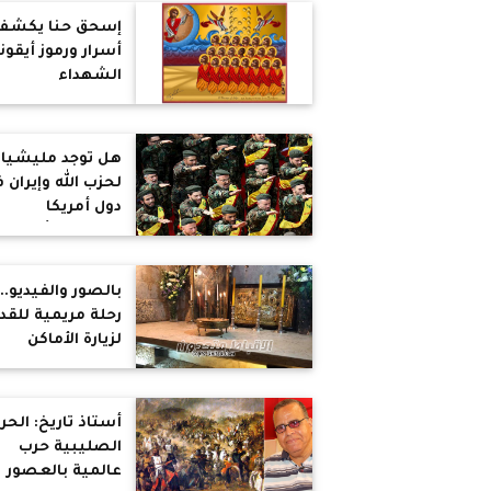
تسيطر دويلة
إسحق حنا يكشف
صغيرة على أرضها
أسرار ورموز أيقون
عدونا كان واضح
الشهداء
ب73 أم الآن العدو
متخفي بيننا
هل توجد مليشيا
لحزب الله وإيران 
دول أمريكا
اللاتينية؟ أستاذ
تاريخ يجيب
بالصور والفيديو..
رحلة مريمية للق
لزيارة الأماكن
المقدسة وقبر
السيدة العذراء
أستاذ تاريخ: الح
الصليبية حرب
عالمية بالعصور