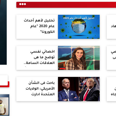
تحليل لأهم أحداث
اد
عام 2020 "عام
الكورونا"
ضي
اخصائي نفسي
ى
توضح ما هى
العلاقات السامة..
وعلامات تخبرك بأنه
قد حان وقت
المغادرة
باحث فى الشأن
الأمريكي: الولايات
اه
المتحدة ادارت
حكومة الإخوان فى
ات
2012 لإعادة رسم
خريطة المنطقة