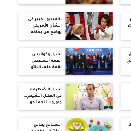
تى
بالفيديو.. خبير فى
ية 2019
الشأن الأمريكي
يوضح من يحاكم
الرئيس ترامب.. وهل
سيعزلونه حقًا؟
(حوار)
أسرار وكواليس
ح
القمة السبعين
لقمة حلف الناتو
(تحليل)
ن
أسرار الاضطرابات
ك
فى الهلال الشيعي..
وأوروبا تتجه نحو
هتلر جديد
ط
280
السبانخ يعالج