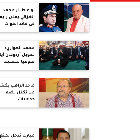
لواء طيار محمد
الغزالي يعلن رأيه
فى قائد القوات
الجوية محمد حس
مبارك
محمد الهواري:
تحويل أردوغان آيا
صوفيا لمسجد
ورقة شديدة الغبا
ماجد الراهب يك
عن تكتل يضم
جمعيات
وشخصيات عامة
للدفاع عن الهوية
المصرية
مبارك تدخل لمنع