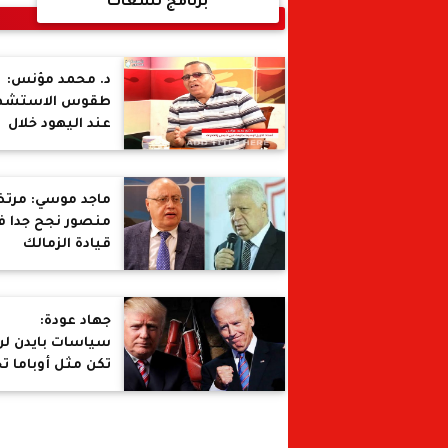
برنامج لسعات
د. محمد مؤنس:
طقوس الاستشه
عند اليهود خلال
الحمالات الصلبية
ماجد موسي: مرت
منصور نجح جدا ف
قيادة الزمالك
والدليل عدد
البطولات
جهاد عودة:
سياسات بايدن لن
تكن مثل أوباما تج
مصر والشرق
الأوسط ولديه أزم
داخلية كبرى