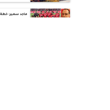
الوسطي.. استفاد
منها الغرب من
مدرسة الشرق
ماجد سمير: خطة
المنتخب الوطني
بكأس الأمم "حلق
يسترك حوش
يسعدك"
#الكل_بيتكلم_كرة
مشجع يروي تجرب
حضور مباريات ك
الأمم الأفريقية
لو استعدت مصر
لكأس العالم 
بنفس مستوي أم
أفريقيا 2019
لكسبت مصر
التنظيم من جنو
ماجد موسي: هل
أفريقيا
وصل بنا الحال أن