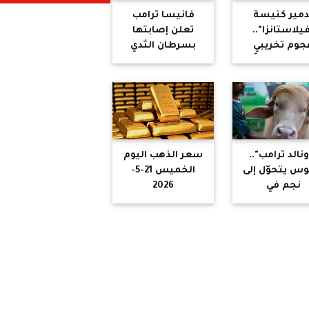
دمير كنيسة
فانيسا ترامب
يلاستانزا"..
تعلن إصابتها
جوم تخريبي
بسرطان الثدي
لتهم موروثاً
عمره 600 عام
شعل الغضب
د "التراخي"
الأوروبي
نالد ترامب"..
سعر الذهب اليوم
وس يتحوّل إلى
الخميس 21-5-
نجم في
2026
بنغلاديش