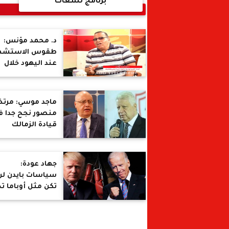
برنامج لسعات
د. محمد مؤنس:
طقوس الاستشه
عند اليهود خلال
الحمالات الصلبية
ماجد موسي: مرت
منصور نجح جدا ف
قيادة الزمالك
والدليل عدد
البطولات
جهاد عودة:
سياسات بايدن لن
تكن مثل أوباما تج
مصر والشرق
الأوسط ولديه أزم
داخلية كبرى