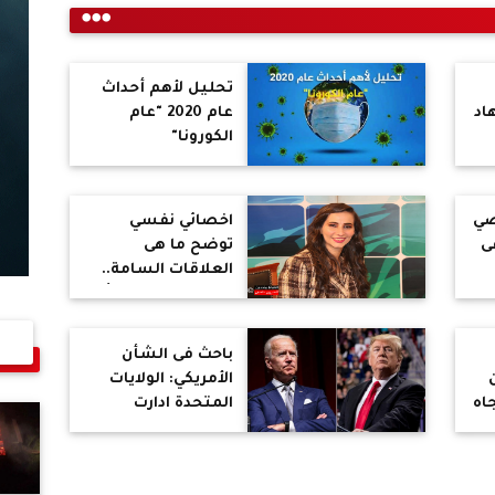
تحليل لأهم أحداث
اد
عام 2020 "عام
الكورونا"
ضي
اخصائي نفسي
ى
توضح ما هى
العلاقات السامة..
وعلامات تخبرك بأنه
قد حان وقت
المغادرة
باحث فى الشأن
الأمريكي: الولايات
اه
المتحدة ادارت
حكومة الإخوان فى
ات
2012 لإعادة رسم
خريطة المنطقة