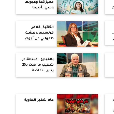
مميزاتها وعيوبها
ومدي تأثيرها
السلبي والإيجابي
على حياتك
ة
الكاتبة إخلاص
فرنسيس: عشت
طفولتي فى أجواء
الحرب الأهلية بلبنان
بالفيديو.. عبدالقادر
شهيب ما حدث بـ25
يناير إنتفاضة
وليست ثورة..
والأمريكان تحالفوا
مع الإخوان لحكم
مصر
عام شفير الهاوية