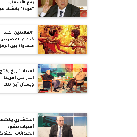
رفع الأسعار..
"عودة" يكشف عن
دور الإخوان الخفي
في القضاء على
الجماعة الإسلامي
"الفلانتين" عند
مقابل مشاركة
قدماء المصريين..
مبارك في الحكم
مساواة بين الرجل
والمرأة وتنتهي
العلاقة بانتهاء
الحب
أستاذ تاريخ يفتح
النار على أمريكا
ويسأل أين تلك
الأراضي التي
ستعوضون بها
الفلسطينيين عن
أراضيهم بصفقة
القرن
استشاري يكشف
أسباب تشوه
الحيوانات المنوية