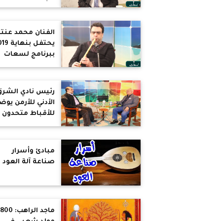
وتأخر الحمل.. وم
نلجأ للحقن
المجهري
الفنان محمد عنتر
يحتفل بنها
ببرنامج لسعات
رئيس نادي الشرق
الأدني للأرمن يوض
للأقباط متحدون
تاريخ الأرمن فى
مصر.. ويؤكد:
دواعش العثمانيي
مبادئ وأسرار
هم دواعش الأترا
صناعة آلة العود
اليوم.. وأمريكا
تستخدم مذابح
الأرمن كورقة ضغ
(حوار)
ماجد الراهب: 0