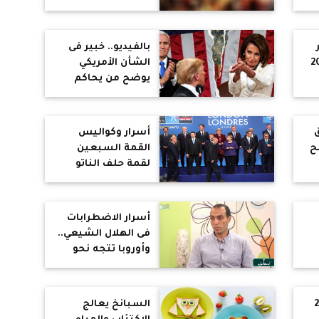
تى
بالفيديو.. خبير فى
ية 2019
الشأن الأمريكي
يوضح من يحاكم
الرئيس ترامب.. وهل
سيعزلونه حقًا؟
(حوار)
أسرار وكواليس
ح
القمة السبعين
لقمة حلف الناتو
(تحليل)
ن
أسرار الاضطرابات
ك
فى الهلال الشيعي..
وأوروبا تتجه نحو
هتلر جديد
ط
280
السبانخ يعالج