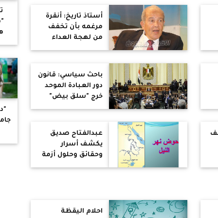
العربية بالكامل
ت
أستاذ تاريخ: أنقرة
"ف
مرغمه بأن تخفف
ه
من لهجة العداء
ي
ني
تجاه مصر لصالح
تركيا
وي
باحث سياسي: قانون
ض
دور العبادة الموحد
خرج "سلق بيض"
ء
"دو
جام
شف
عبدالفتاح صديق
يكشف أسرار
وحقائق وحلول أزمة
سد النهضة
احلام اليقظة