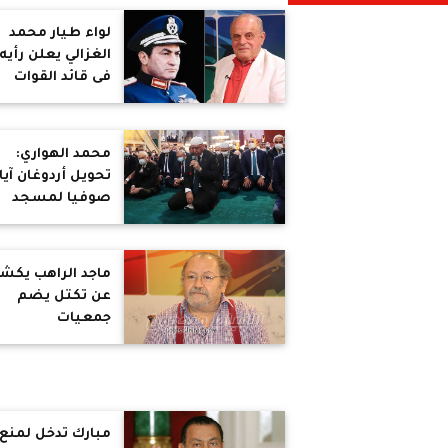
لواء طيار محمد
الغزالي يعلن رأيه
فى قائد القوات
الجوية محمد حس
مبارك
محمد الهواري:
تحويل أردوغان آيا
صوفيا لمسجد
ورقة شديدة الغبا
ماجد الراهب يك
عن تكتل يضم
جمعيات
وشخصيات عامة
للدفاع عن الهوية
المصرية
مبارك تدخل لمنع