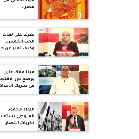
مولد شعبي فى
مصر..
والكريسماس وال
أصلهم مصري
تعرف على لغات
الحب الخمس..
وكيف تعبر عن ح
لشريك حياتك
مينا ملاك عازر
يوضح دور الاقتص
فى تحريك الأحداث
فى مصر والعالم
اللواء محمود
العيوطي يستعيد
ذكريات انتصار
أكتوبر.. كيف لمص
أم التاريخ والحضا