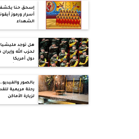
تسيطر دويلة
إسحق حنا يكشف
صغيرة على أرضها
أسرار ورموز أيقون
عدونا كان واضح
الشهداء
ب73 أم الآن العدو
متخفي بيننا
هل توجد مليشيا
لحزب الله وإيران 
دول أمريكا
اللاتينية؟ أستاذ
تاريخ يجيب
بالصور والفيديو..
رحلة مريمية للق
لزيارة الأماكن
المقدسة وقبر
السيدة العذراء