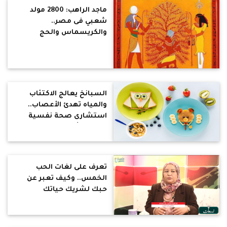
ماجد الراهب: 2800 مولد
شعبي فى مصر..
والكريسماس والحج
أصلهم مصري
السبانخ يعالج الاكتئاب
والمياه تهدئ الأعصاب..
استشارى صحة نفسية
تكشف تأثير الأكل على
نفسية وسلوك الإنسان
(فيديو)
تعرف على لغات الحب
الخمس.. وكيف تعبر عن
حبك لشريك حياتك