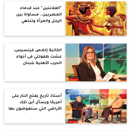
"الفلانتين" عند قدماء
المصريين.. مساواة بين
الرجل والمرأة وتنتهي
العلاقة بانتهاء الحب
الكاتبة إخلاص فرنسيس:
عشت طفولتي فى أجواء
الحرب الأهلية بلبنان
أستاذ تاريخ يفتح النار على
أمريكا ويسأل أين تلك
الأراضي التي ستعوضون بها
الفلسطينيين عن أراضيهم
بصفقة القرن