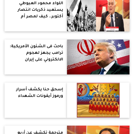
اللواء محمود العيوطي
يستعيد ذكريات انتصار
أكتوبر.. كيف لمصر أم
التاريخ والحضارة تسيطر
دويلة صغيرة على أرضها..
عدونا كان واضح ب73 أم
الآن العدو متخفي بيننا
باحث فى الشئون الأمريكية:
ترامب يجهز لهجوم
الالكتروني على إيران
إسحق حنا يكشف أسرار
ورموز أيقونات الشهداء
مترجمة تكشف عن أربع