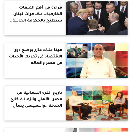
قراءة فى أهم الملفات
الخارجية.. مظاهرات لبنان
ستطيح بالحكومة الحالية..
والهجوم التركي على سوريا
له مصالح بعيدة المدي..
وإيران تصنع القرار في
منطقة الشرق الأوسط..
مينا ملاك عازر يوضح دور
والعالم يرفض إقامة دولة
الاقتصاد فى تحريك الأحداث
كردية
فى مصر والعالم
تاريخ الكرة النسائية فى
مصر.. الأهلي والزمالك خارج
الخدمة...والسيسى يسأل
عن المنتخب