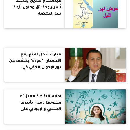
عبدالفتاح صديق يكشف
أسرار وحقائق وحلول أزمة
سد النهضة
مبارك تدخل لمنع رفع
الأسعار.. "عودة" يكشف عن
دور الإخوان الخفي في
القضاء على الجماعة
الإسلامية مقابل مشاركة
مبارك في الحكم
احلام اليقظة مميزاتها
وعيوبها ومدي تأثيرها
السلبي والإيجابي على
حياتك