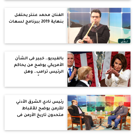
الفنان محمد عنتر يحتفل
بنهاية 2019 ببرنامج لسعات
بالفيديو.. خبير فى الشأن
الأمريكي يوضح من يحاكم
الرئيس ترامب.. وهل
سيعزلونه حقًا؟ (حوار)
رئيس نادي الشرق الأدني
للأرمن يوضح للأقباط
متحدون تاريخ الأرمن فى
مصر.. ويؤكد: دواعش
العثمانيين هم دواعش