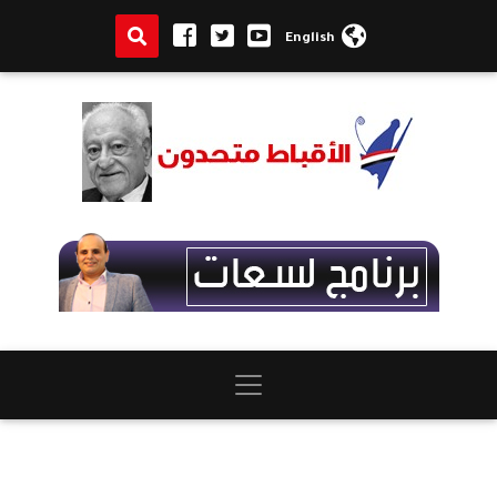
English