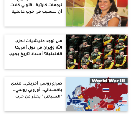
ترجمات كارثية.. الأولي كادت
أن تتسبب فى حرب عالمية
ثالثة.. والثانية سبب ضرب
هيروشيما وناجازاكي..
والثالثة كارثة 11 سبتمبر..
والرابعة شجرة معرفة الخير
هل توجد مليشيات لحزب
والشر ليست شجرة تفاح
الله وإيران فى دول أمريكا
اللاتينية؟ أستاذ تاريخ يجيب
صراع روسي أمريكي.. هندي
باكستاني.. أوروبي روسي..
"السباعي" يحذر من حرب
عالمية ثالثة
بالصور والفيديو.. رحلة