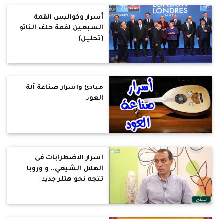
الأتراك اليوم.. وأمريكا
تستخدم مذابح الأرمن
أسرار وكواليس القمة
كورقة ضغط (حوار)
السبعين لقمة حلف الناتو
(تحليل)
مبادئ وأسرار صناعة آلة
العود
أسرار الاضطرابات فى
الهلال الشيعي.. وأوروبا
تتجه نحو هتلر جديد