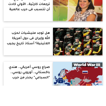
ترجمات كارثية.. الأولي كادت
أن تتسبب فى حرب عالمية
ثالثة.. والثانية سبب ضرب
هيروشيما وناجازاكي..
والثالثة كارثة 11 سبتمبر..
والرابعة شجرة معرفة الخير
هل توجد مليشيات لحزب
والشر ليست شجرة تفاح
الله وإيران فى دول أمريكا
اللاتينية؟ أستاذ تاريخ يجيب
صراع روسي أمريكي.. هندي
باكستاني.. أوروبي روسي..
"السباعي" يحذر من حرب
عالمية ثالثة
بالصور والفيديو.. رحلة