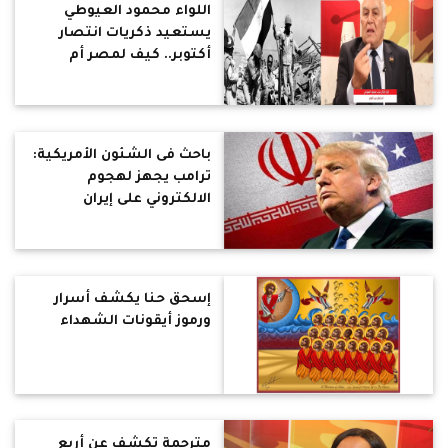
اللواء محمود العيوطي
يستعيد ذكريات انتصار
أكتوبر.. كيف لمصر أم
التاريخ والحضارة تسيطر
دويلة صغيرة على أرضها..
عدونا كان واضح ب73 أم
الآن العدو متخفي بيننا
باحث فى الشئون الأمريكية:
ترامب يجهز لهجوم
الالكتروني على إيران
إسحق حنا يكشف أسرار
ورموز أيقونات الشهداء
مترجمة تكشف عن أربع