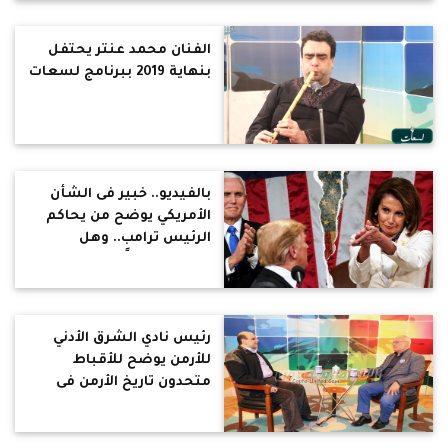
الفنان محمد عنتر يحتفل
بنهاية 2019 ببرنامج لسعات
بالفيديو.. خبير فى الشأن
الأمريكي يوضح من يحاكم
الرئيس ترامب.. وهل
سيعزلونه حقًا؟ (حوار)
رئيس نادي الشرق الأدني
للأرمن يوضح للأقباط
متحدون تاريخ الأرمن فى
مصر.. ويؤكد: دواعش
العثمانيين هم دواعش