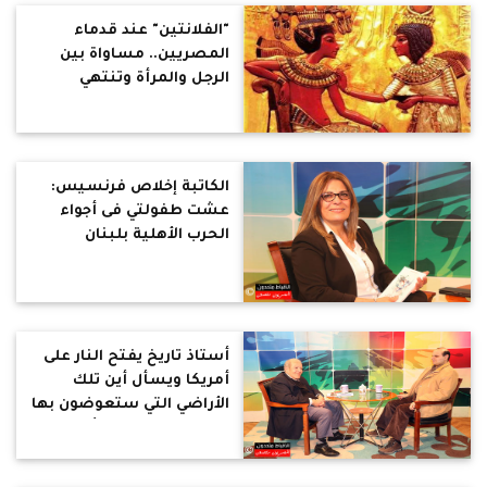
"الفلانتين" عند قدماء
المصريين.. مساواة بين
الرجل والمرأة وتنتهي
العلاقة بانتهاء الحب
الكاتبة إخلاص فرنسيس:
عشت طفولتي فى أجواء
الحرب الأهلية بلبنان
أستاذ تاريخ يفتح النار على
أمريكا ويسأل أين تلك
الأراضي التي ستعوضون بها
الفلسطينيين عن أراضيهم
بصفقة القرن