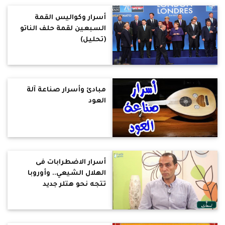
الأتراك اليوم.. وأمريكا
تستخدم مذابح الأرمن
أسرار وكواليس القمة
كورقة ضغط (حوار)
السبعين لقمة حلف الناتو
(تحليل)
مبادئ وأسرار صناعة آلة
العود
أسرار الاضطرابات فى
الهلال الشيعي.. وأوروبا
تتجه نحو هتلر جديد