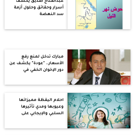
عبدالفتاح صديق يكشف
أسرار وحقائق وحلول أزمة
سد النهضة
مبارك تدخل لمنع رفع
الأسعار.. "عودة" يكشف عن
دور الإخوان الخفي في
القضاء على الجماعة
الإسلامية مقابل مشاركة
مبارك في الحكم
احلام اليقظة مميزاتها
وعيوبها ومدي تأثيرها
السلبي والإيجابي على
حياتك