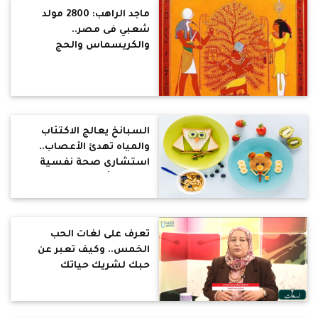
ماجد الراهب: 2800 مولد
شعبي فى مصر..
والكريسماس والحج
أصلهم مصري
السبانخ يعالج الاكتئاب
والمياه تهدئ الأعصاب..
استشارى صحة نفسية
تكشف تأثير الأكل على
نفسية وسلوك الإنسان
(فيديو)
تعرف على لغات الحب
الخمس.. وكيف تعبر عن
حبك لشريك حياتك