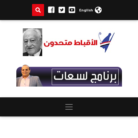
English