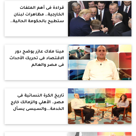
قراءة فى أهم الملفات
الخارجية.. مظاهرات لبنان
ستطيح بالحكومة الحالية..
والهجوم التركي على سوريا
له مصالح بعيدة المدي..
وإيران تصنع القرار في
منطقة الشرق الأوسط..
مينا ملاك عازر يوضح دور
والعالم يرفض إقامة دولة
الاقتصاد فى تحريك الأحداث
كردية
فى مصر والعالم
تاريخ الكرة النسائية فى
مصر.. الأهلي والزمالك خارج
الخدمة...والسيسى يسأل
عن المنتخب