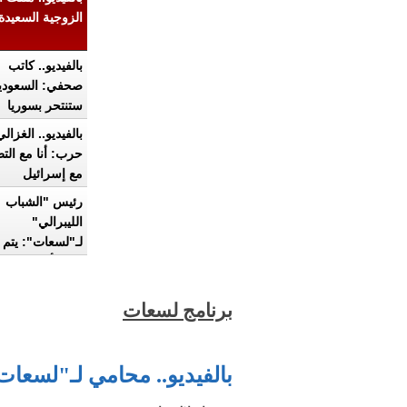
الزوجية السعيدة
بالفيديو.. كاتب
صحفي: السعودي
ستنتحر بسوريا
ومصيرها مثل ال
بالفيديو.. الغزالي
حرب: أنا مع التط
مع إسرائيل
رئيس "الشباب
الليبرالي"
لـ"لسعات": يتم ا
إحياء أجواء الثور
بالفيديو.. خبير ت
يكشف لـ"لسعات
برنامج لسعات
خطورة القلق وال
وطرق التعامل م
أستاذ تاريخ: الإ
وتأمين الحدود وب
بالفيديو.. محامي لـ"لسعا
سد النهضة أزما
مصر القادمة
بالفيديو.. مدحت