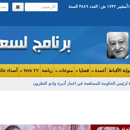
أخر تحديث ٠٧:٥٦ | الخميس ٢٥ فبراير ٢٠١٦ | ١٧أمشير ١٧٣٢ ش | العدد ٣٨٤٩ السنة
وابة الأقباط
أعمدة
قضايا
منوعات
رياضة
Web TV
أصداء عال
لرئيس الحكومة للمساهمة في اعمار أديرة وادي النطرون
ارك
ية لا
لحياة