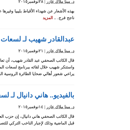
د. مينا ملاك عازر
| ٢٨نوفمبر٢٠١٥
بشاي لـ"لسعات"
بهذه الأشعار عن شهداء الأقباط بليبيا وغير
الإعلام يبعد الن
ناجح فرج. ..
المزيد
القضايا الهامة
بالفيديو..خبير
إستراتيجي : م
وقت صافيناز لإح
عبدالقادر شهيب لـ لسعات:
السياحة بشرم ا
بالفيديو والصور..
ماجد الراهب ي
د. مينا ملاك عازر
| ٢١نوفمبر٢٠١٥
اثار الدمار بالأدي
قال الكاتب الصحفي عبد القادر شهيب، أن تعا
والكنائس الاثرية
واستنكر شهيب خلال لقائه ببرنامج لسعات الم
جراء السيول
يراعي شعور أهالي ضحايا الطائرة الروسية الم
بالفيديو.. هاني دانيال لـ 
د. مينا ملاك عازر
| ١٤نوفمبر٢٠١٥
قال الكاتب الصحفي هاني دانيال، إن حزب العد
قبل الماضية وذلك لإجبار الناخب التركي للتصويت له مما ساهم ف