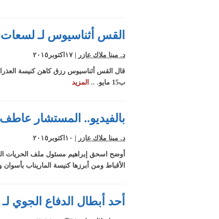
القس أثناسيوس لـ لسعات: 
د. مينا ملاك عازر
| ١٧اكتوبر٢٠١٥
قال القس أثناسيوس رزق كاهن كنيسة العذراء
ب15 مايو. ..
المزيد
بالفيديو.. المستشار عاطف
د. مينا ملاك عازر
| ١٠اكتوبر٢٠١٥
أوضح اسحق إبراهيم مسئول ملف الحريات الدين
الأقباط ومن أبرزها كنيسة الماريناب بأسوان 
أحد أبطال الدفاع الجوي ل