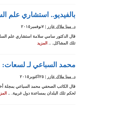
بالفيديو.. استشاري علم ال
د. مينا ملاك عازر
| ٧نوفمبر٢٠١٥
قال الدكتور سامي سلامة استشاري علم السلو
تلك المشاكل. ..
المزيد
محمد السباعي لـ لسعات: ر
د. مينا ملاك عازر
| ٢٥اكتوبر٢٠١٥
قال الكاتب الصحفي محمد السباعي بمجلة أخر 
لحكم تلك البلدان بمساعدة دول غربية. ..
المز