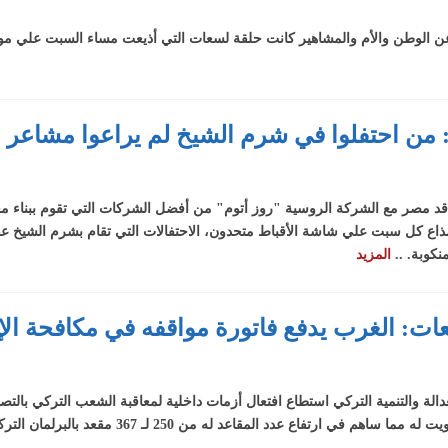
:
ها عن الوطن والأم والمشاهير كانت حلقة لسعات التي أذيعت مساء السبت علي م
اس عن
ش
ياء
 من احتفلوا في شرم الشيخ لم يراعوا مشاعر 
لشيخ
عرض
رة
قد مصر مع الشركة الروسية "روز أتوم" من أفضل الشركات التي تقوم ببناء مح
ذاع كل سبت علي شاشة الأقباط متحدون، الاحتفالات التي تقام بشرم الشيخ عق
نكوبة. ..
المزيد
لسعات: الغرب يدفع فاتورة مواقفه في مكافحة ال
الة والتنمية التركي استطاع افتعال أزمات داخلية لمعاقبة الشعب التركي بالتصو
ي ارتفاع عدد المقاعد له من 250 لـ 367 مقعد بالبرلمان التركي. ..