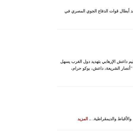
بر 1973، هكذا تحدث المهندس حمدي أمين أحد أبطال قوات الدفاع الجوي المصري في
ظيم داعش الإرهابي بتهديد دول الغرب يسهل
"أنصار الشريعة، داعش، بوكو حرام،
المزيد