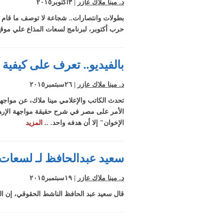
د. مينا ملاك عازر
| ٣اكتوبر٢٠١٥
حرب أكتوبر، لبرنامج لسعات المذاع علي موقع
بالفيديو.. تعرف على كيفية
د. مينا ملاك عازر
| ٢٦سبتمبر٢٠١٥
تحدث الكاتب والإعلامي مينا ملاك، عن مواجهة
الأمر على مصر في شرح حقيقة مواجهة الإرها
الإخوان" إلا أن هدفه واحد. ..
المزيد
سعيد عبدالحافظ لـ لسعات: 
د. مينا ملاك عازر
| ١٩سبتمبر٢٠١٥
قال سعيد عبد الحافظ الناشط الحقوقي، إن السلفيين أشد خبثاً من ال