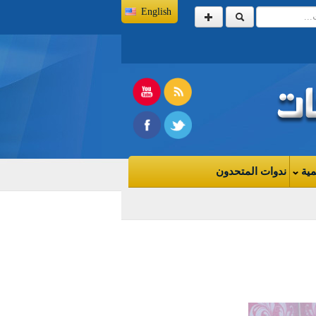
English
مية
ندوات المتحدون