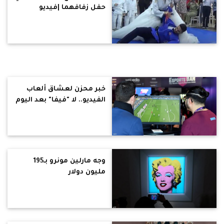
حفل زفافهما |فيديو
خبر محزن لعشاق ألعاب
الفيديو.. لا "فيفا" بعد اليوم
وجه مارلين مونرو بـ195
مليون دولار