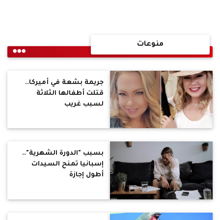
منوعات
جريمة بشعة في أميركا..
قتلت أطفالها الثلاثة
لسبب غريب
بسبب "الدورة الشهرية"..
إسبانيا تمنح السيدات
أطول إجازة