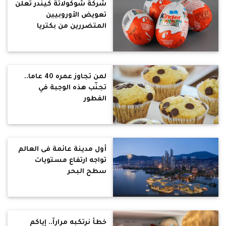
شركة شوكولاتة كيندر تعلن
تعويض الأوروبيين
المتضررين من بكتريا
السالمونيلا.. ماذا عن
المصريين؟
لمن تجاوز عمره 40 عاما..
تجنّب هذه الوجبة في
الفطور
أول مدينة عائمة فى العالم
تواجه ارتفاع مستويات
سطح البحر
خطأ نرتكبه مراراً.. إياكم