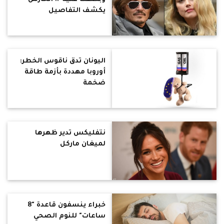
يكشف التفاصيل
اليونان تدق ناقوس الخطر:
أوروبا مهددة بأزمة طاقة
ضخمة
نتفليكس تدير ظهرها
لميغان ماركل
خبراء ينسفون قاعدة "8
ساعات" للنوم الصحي