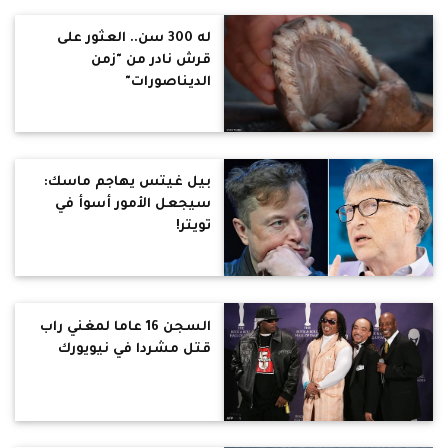
له 300 سن.. العثور على
قرش نادر من "زمن
الديناصورات"
بيل غيتس يهاجم ماسك:
سيجعل الأمور أسوأ في
تويتر!
السجن 16 عاما لمغني راب
قتل مشردا في نيويورك