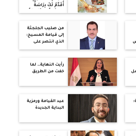
أُقَدِّمُ لَكَ دِرَاسَةً
مُوَسَّعَةً وَمُتَكَامِلَةً،
مُشَكَّلَةً، تَجْمَعُ بَيْنَ
ٱلتَّارِيخِ وَٱللَّاهُوتِ
من صليب الجلجثة
وَٱلرُّوحِيَّةِ وَٱلرَّعَايَةِ:
إلى قيامة المسيح:
ض
الذي انتصر على
الموت والخطية
وأعطانا حياة ابدية
رأيت النهاية… لما
مل
خفت من الطريق
:
عيد القيامة ورمزية
البداية الجديدة