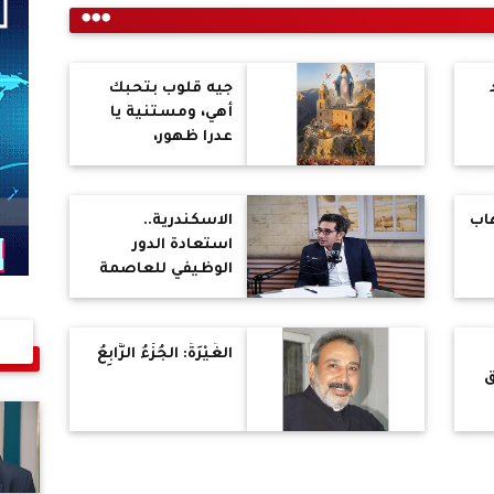
جيه قلوب بتحبك
أهي، ومستنية يا
عدرا ظهور،
اب
الاسكندرية..
استعادة الدور
الوظيفي للعاصمة
الثانية
الغَيْرَةُ: الجُزْءُ الرَّابِعُ
ق
وب