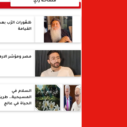
مساحة رأي
ظهُورات الرّب بعد
القيامة
مصر ومؤشر الاره
السلام في
المسيحية… طري
الحياة في عالمٍ
تشتعل فيه الحر
وتتباين فيه الرؤى