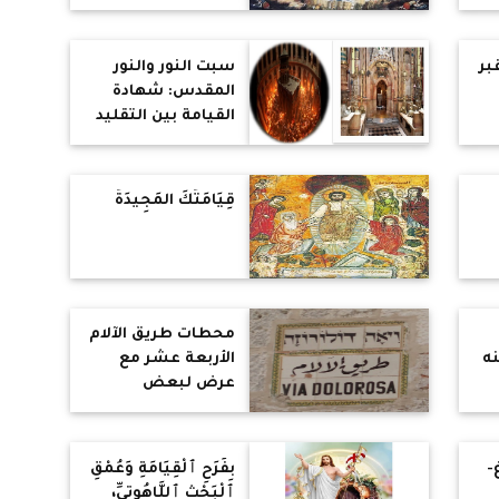
المسيح
بر
سبت النور والنور
المقدس: شهادة
القيامة بين التقليد
الكنسي والرواية
التاريخية
قِيَامَتُكَ المَجِيدَةُ
محطات طريق الآلام
ولكنه
الأربعة عشر مع
عرض لبعض
الممتلكات القبطية
"
في القدس
-
بِفَرَحِ ٱلْقِيَامَةِ وَعُمْقِ
ٱلْبَحْثِ ٱللَّاهُوتِيِّ،