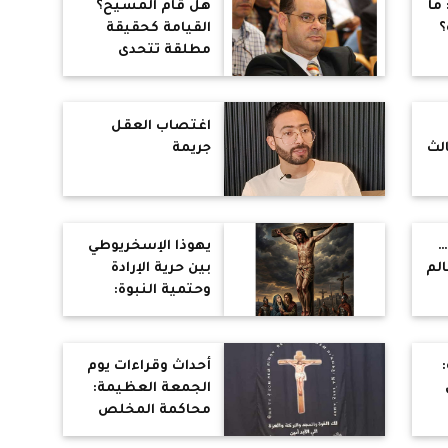
 ما
‎هل قام المسيح؟
؟
القيامة كحقيقة
مطلقة تتحدى
الإنسان والتاريخ
اغتصاب العقل
الث
جريمة
…
يهوذا الإسخريوطي
لم
بين حرية الإرادة
وحتمية النبوة:
قراءة كتابية في
ضوء التصريحات
المعاصرة
أحداث وقراءات يوم
الجمعة العظيمة:
محاكمة المخلص
وصلبه وموته