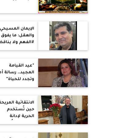
الإيمان المسيحي
والعقل: ما يفوق
#الفهم ولا يناق
المنطق
"عيد القيامة
المجيد… رسالة أ
وتجدد للحياة"
الانتقائية المريحة
حين تُستخدم
الحرية لإدانة
نفسها… وتُخفى
حين تُحرجنا