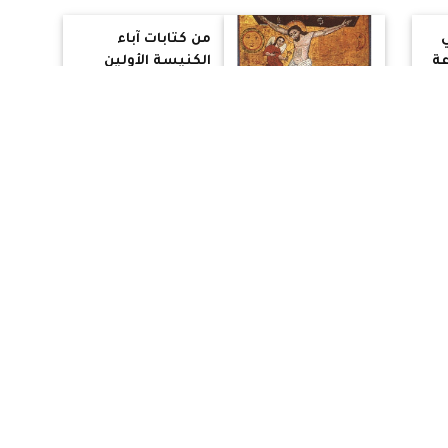
ودفنه!
ي
من كتابات آباء
عة
الكنيسة الأولين
حول قضية صلب
اس
السيد المسيح
يم
إكليل من شوك
أحداث وقراءات يوم
خميس العهد: من
إعداد الفصح إلى
تأسيس العهد
الجديد
بين الهدنة
والتصعيد: نمط
متكرر في الحروب