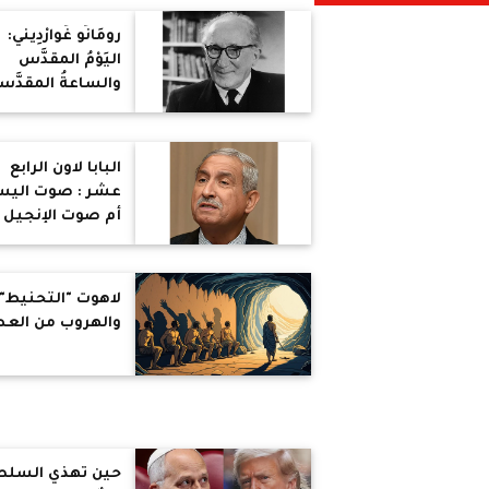
رومَانُو غُوارْدِيني:
اليَوْمُ المقدَّس
والساعةُ المقدَّس
(1)
البابا لاون الرابع
عشر : صوت اليس
أم صوت الإنجيل 
لاهوت "التحنيط"
والهروب من الع
حين تهذي السلط