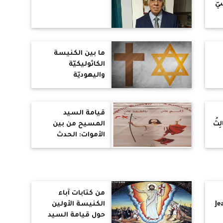
يّ
ما بين الكنيسة
الكاثوليكيّة
واليهوديّة
قيامة السيد
الِثُ
المسيح من بين
الأموات: الحدث
الخلاصي بين
التحقيق التاريخي
والفاعلية الروحية
من كتابات آباء
Je
الكنيسة الأولين
حول قيامة السيد