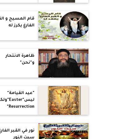
قام المسيح و الق
الفارغ يكرز له
ظاهرة الانتحار
و"نحن"
"عيد القيامة"
ليس"Easter"
Resurrection"
القيامة تعني
"العودة إلى الحياة
نور في القبر الفارغ
سبت النور