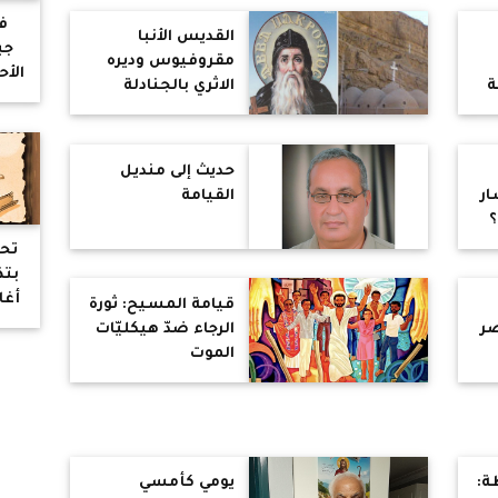
في
القديس الأنبا
جب
مقروفيوس وديره
الأ
ة
الاثري بالجنادلة
ل
ا
حديث إلى منديل
لل
ار
القيامة
لله
؟
ا
تح
بتذ
أغا
قيامة المسيح: ثورة
صر
الرجاء ضدّ هيكليّات
الموت
ة:
يومي كأمسي