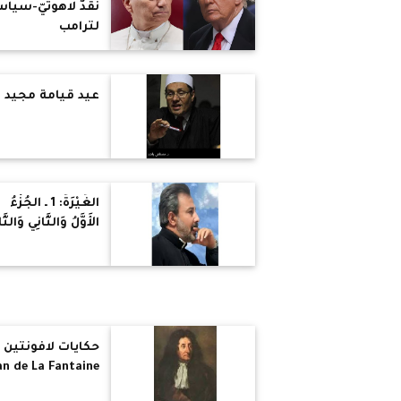
نقدٌ لاهوتيّ-سياس
لترامب
عيد قيامة مجيد
الغَيْرَةُ: 1 ـ الجُزْءُ
الأَوَّلُ وَالثَّانِي وَالثَّ
حكايات لافونتين
an de La Fantaine