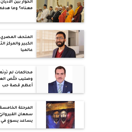
الحوار بين الأديان:
معناه؟ وما هدفه
المتحف المصري
الكبير والمركز الث
عالميا
محاكمات لم تُدِنْه
وصليب خلَّص العا
أعظم قصة حب
المرحلة الخامسة:
سمعان القيروانيّ
يساعد يسوع في
حمل الصليب