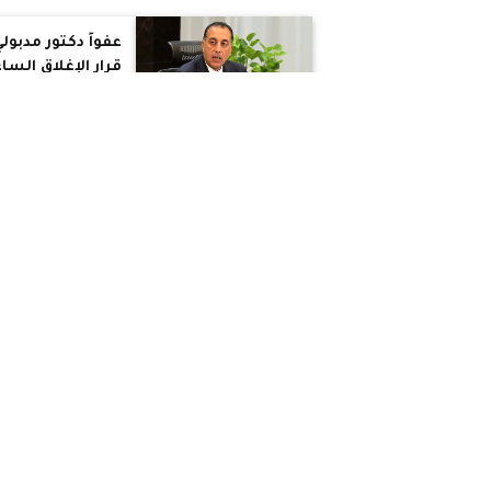
عفواً دكتور مدبول
قرار الإغلاق السا
11 يخالف موعد
انتهاء طقس قد
عيد القيامة بعد
منتصف ليل الأحد
يوم الكفّارة العظ
كم عدد سكان
السودان؟... السير
في طريق الأشواك
التخطيط للتحول
السكاني نحو
الصعيد