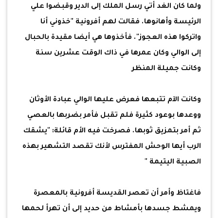
ولما كان الغد أتي رسل الملك إلى الدير وقبضوا علي
الرئيسة وأهانوها. فقالت لهم أفرونية "خذوني أنا
واتركوا هذه العجوز". فأخذوها هي أيضا مقيدة بالحبال
إلى الوالي وكان عمرها في ذاك الوقت عشرين سنة
وكانت جميلة المنظر
وكانت الآم تتبعها فعرض عليها الوالي عبادة الأوثان
ووعدها بوعود كثيرة فلم تقبل فأمر بضربها بالعصي
ثم أمر بتمزيق ثوبها. فصرخت فيه الأم قائلة: "يشقك
الرب أيها الوحش المفترس لأنك تقصد التشهير بهذه
الصبية اليتيمة "
فاغتاظ وأمر أن تعصر القديسة أفرونية بالمعصرة
ويمشط جسدها بأمشاط من حديد إلى أن تهرأ لحمها