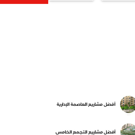
حاز.. وأعتذر
والمباريات؟
للجماهير
صرية بعد وداع
المونديال