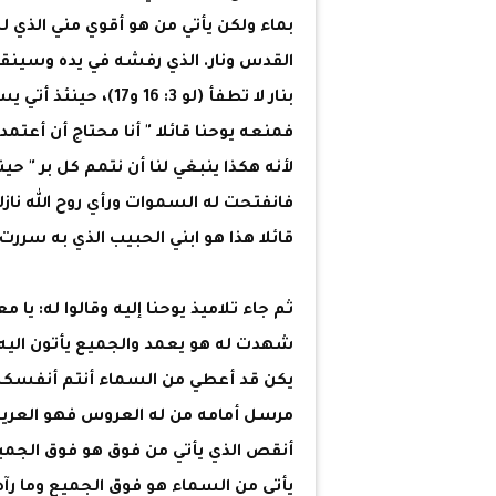
بماء ولكن يأتي من هو أقوي مني الذي 
القدس ونار. الذي رفشه في يده وسينقي 
بنار لا تطفأ (لو 3: 6
فمنعه يوحنا قائلا " أنا محتاج أن أعتمد
لأنه هكذا ينبغي لنا أن نتمم كل بر " ح
فانفتحت له السموات ورأي روح الله ناز
قائلا هذا هو ابني الحبيب الذي به سررت (مت 3: 13 – 17. لو 3: 0
ثم جاء تلاميذ يوحنا إليه وقالوا له: يا 
شهدت له هو يعمد والجميع يأتون اليه. 
يكن قد أعطي من السماء أنتم أنفسكم
مرسل أمامه من له العروس فهو العريس، 
أنقص الذي يأتي من فوق هو فوق الجميع
يأتي من السماء هو فوق الجميع وما 