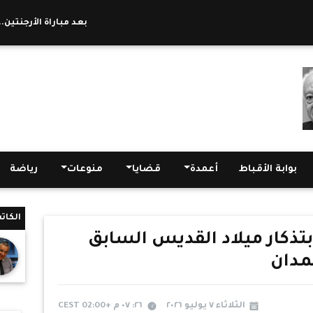
بعد مباراة الأرجنتين.. السف
بوابة الأقباط
أعمدة
قضايا
منوعات
رياضة
الكات
بتذكار ميلاد القديس السابق
مدان
الثلاثاء ٧ يوليو ٢٠٢٦
٢٦: ٠٧ م +02:00 CEST