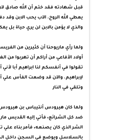
قبل شهادته فقد ختم أن الله صادق لآن ا
يعطي الله الروح. الآب يحب الابن وقد دف
والذي لا يؤمن بالابن لن يري حياة بل يمكث علي
ولما رأي ماريوحنا أن كثيرين من الفريس
أولاد الأفاعي من أراكم أن تهربوا من الغ
تقولوا في أنفسكم لنا ابراهيم أبا لأني أ
لإبراهيم. والآن قد وضعت الفأس علي 
وتلقي في النار
ولما كان هيرودس أنتيباس بن هيرودس ال
ضد كل الشرائع، فأتي إليه القديس ماري
الشر الذي كان يصنعه، فأمر بناء علي ت
بالسلاسل ويوضع في السجن داخل الح