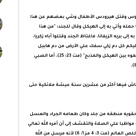
مجوس وقتل هيرودس الأطفال وشي بعضهم عن هذا
حمله وأتي به إلى الهيكل وقال للجند: "من هذا
ى بريه الزيفانا. فاغتاظ الجند وقتلوا أباه زكريا.
عليكم كل دم زكي سفك علي الأرض من دم هابيل
الصديق إلى دم زكريا بن براخيا الذي قتلتموه بين الهيكل والمذبح" (مت 23: 25). أما الصبي
عاش فيها أكثر من عشرين سنة عيشة ملائكية حتى
ي حقويه منطقه من جلد وكان طعامه الجراد والعسل
6) وقد أقام بالبرية مواظبا علي الصلاة والتقشف إلى أن أمره الله تعالي
لتتم النبوة أن يبشر الشعب بمجيء مخلص العالم (مت 3: 4 مز 1: 6) لأنه مرسل من الله