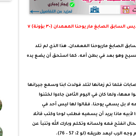
من
الم
اليوم تحتفل الكنيسة بتذكار ميلاد القديس السابق الصابغ مار يوحنا المعمدان (٣٠ بؤونة) ٧
ابق الصابغ ماريوحنا المعمدان. هذا الذي لم تلد
سيح وهو بعد في بطن أمه. كما استحق أن يضع يده
ابات فلما تم زمانها لتلد فولدت ابنا وسمع جيرانها
 معها، ولما كان في اليوم الثامن جاءوا لختنوا
مه لا بل يسمي يوحنا. فقالوا لها ليس أحد في
أبيه ماذا يريد أن يسميه فطلب لوحا وكتب قائلا
ال انفتح فمه ولسانه وتكلم وبارك الله وتنبأ عن
رب ليعد طريقه (لو 2: 57 – 76).