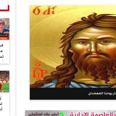
فيد
عي
تس
أبو
أ
كبي
ال
حض
ر يوحنا المعمدان
ز
لظ
أم
و