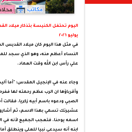
يوليو ٢٠٢٦
في مثل هذا اليوم كان ميلاد القديس الس
النساء أعظم منه، وهو الذي سجد للم
علي رأس ابن الله وقت العماد.
وجاء عنه في الإنجيل المقدس: "أما أليص
وأقرباؤها ان الرب عظم رحمته لها ففرحوا
الصبي ودعوه باسم أبيه زكريا. فقالت أ
عشيرتك تسمي بهذا الاسم، ثم أشاروا ل
اسمه يوحنا. فتعجب الجميع لأنه في الح
ابنه أنه سيدعي نبيا للعلي وينطلق أمام وجه ال