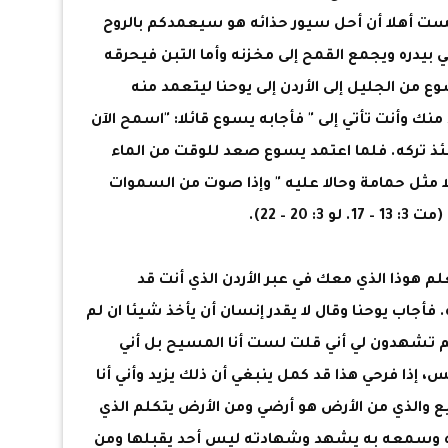
لست أهلا أن أحل سيور حذائه هو سيعمدكم بالروح
بيدره ويجمع القمح إلى مخزنه وأما التبن فيحرقه
1 و17)، حينئذ أتي يسوع من الجليل إلى الأردن إلى يوحنا ليتعمد منه
 منك وأنت تأتي إلى " فأجابه يسوع قائلا: "اسمح الآن
ينئذ تركه. فلما اعتمد يسوع صعد للوقت من الماء
لا مثل حمامة وحالا عليه " وإذا صوت من السموات
2 – 22).
معلم هوذا الذي معك في عبر الأردن الذي أنت قد
فأجاب يوحنا وقال لا يقدر إنسان أن يأخذ شيئا ان لم
 تشهدون لي أني قلت لست أنا المسيح بل أني
إذا فرحي هذا قد كمل ينبغي أن ذلك يزيد وأني أنا
 والذي من الأرض هو أرضي ومن الأرض يتكلم الذي
رآه وسمعه به يشهد وشهادته ليس أحد يقبلها ومن