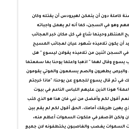
نة كاملة دون أن يتمكن لهيرودس أن يقتله وكان
هم وهو في السجن، كما أنه لم يهمل واجباته
 المنتظر وحينما شاع في كل مكان خبر العجائب
يد أن يكون تلاميذه شهود عيان لعجائب المسيح
 في السجن اثنين من تلاميذه يقولان ليسوع " هل
ب يسوع وقال لهما " اذهبا واعلما يوحنا بما سمعتما
ن والبرص يطهرون والصم يسمعون والموتي يقومون
في ثم قال يسوع للجموع عن يوحنا: "ماذا خرجتم
ا ناعمة؟ هوذا الذين عليهم اللباس الناعم في بيوت
؟ نعم أقول لكم وأفضل من نبي فان هذا هو الذي كتب
ذي يهيئ طريقك أمامك. الحق أقول لكم لم يقم بين
ان ولكن الأصغر في ملكوت السموات أعظم منه،
لكوت السموات يغصب والغاصبون يختطفونه لان جميع