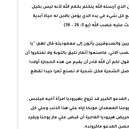
لذي أرسله الله يتكلم بكلام الله لأنه ليس بكيل
ع كل شيء في يده الذي يؤمن بالابن له حياة أبدية
ه غضب الله (يو 3: 26 – 36)
يين والصدوقيين يأتون إلى معموديته قال لهم: "يا
ضب الآتي. فاصنعوا أثمار تليق بالتوبة ولا تفتكروا أن
قول لكم أن الله قادر أن يقيم من هذه الحجارة أولادا
أصل الشجرة فكل شجرة لا تصنع ثمرا جيدا تقطع
مدعو الكبير قد تزوج بهيروديا امرأة أخيه فيلبس
وحنا المعمدان موبخا إياه علي هذا الذنب وعلي كل
حريض هيروديا الفاجرة أن قبض علي مار يوحنا ويقيد
صن المدعو ماكرونده.