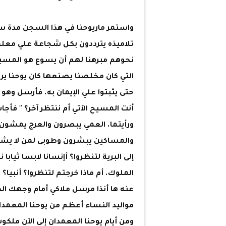
واستمر ماريوحنا في هذا السجن مدة س
تلاميذه يترددون بكل شجاعة علي معلم
نحوهم مبرهنا لهم أن يسوع هو المسيح
التي كان مخلصنا يصنعها كان يوحنا ير
حتى يثبتوا علي الإيمان به. فأرسل وهو
أنت المسيح الآتي أم ننتظر آخر؟ " فأجا
ورأيتما. العمي يبصرون والعرج يمشو
والمساكين يبشرون وطوبى لمن لا يشك 
إلى البرية لتنظروا؟ أإنسانا لابسا ثياب
الملوك. أم ماذا خرجتم لتنظروا؟ أنبيا
عنه ها أنذا مرسل ملاكي أمام وجهك ال
مواليد النساء أعظم من يوحنا المعمد
ومن أيام يوحنا المعمدان إلى الآن م