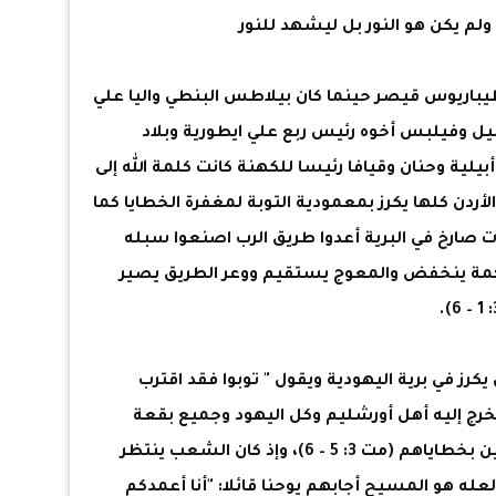
لم يكن هو النور بل ليشهد للنور
اريوس قيصر حينما كان بيلاطس البنطي واليا علي
يل وفيلبس أخوه رئيس ربع علي ايطورية وبلاد
ية وحنان وقيافا رئيسا للكهنة كانت كلمة الله إلى
 الأردن كلها يكرز بمعمودية التوبة لمغفرة الخطايا كما
صارخ في البرية أعدوا طريق الرب اصنعوا سبله
كمة ينخفض والمعوج يستقيم ووعر الطريق يصير
يكرز في برية اليهودية ويقول " توبوا فقد اقترب
ت" (مت 3: 1 و2)، فكان يخرج إليه أهل أورشليم وكل اليهود وجميع بقعة
الأردن فيعتمدون منه في الأردن معترفين بخطاياهم (مت 3: 5 – 6)، وإذ كان الشعب ينتظر
له هو المسيح أجابهم يوحنا قائلا: "أنا أعمدكم