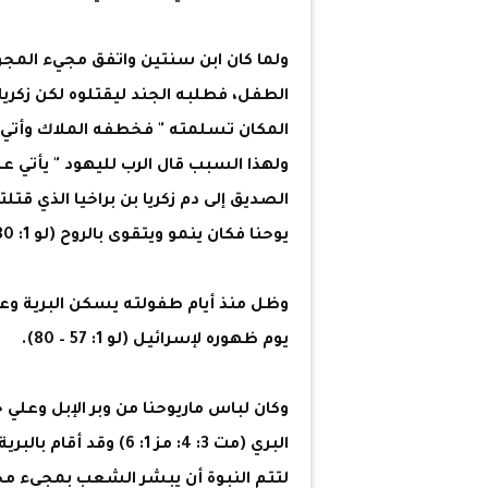
ولما كان ابن سنتين واتفق مجيء ال
الطفل، فطلبه الجند ليقتلوه لكن زكريا 
المكان تسلمته " فخطفه الملاك وأتي به إل
ولهذا السبب قال الرب لليهود " يأتي 
يوحنا فكان ينمو ويتقوى بالروح (لو 1: 80).
وظل منذ أيام طفولته يسكن البرية و
يوم ظهوره لإسرائيل (لو 1: 57 – 80).
وكان لباس ماريوحنا من وبر الإبل وعل
البري (مت 3: 4: مز 1: 