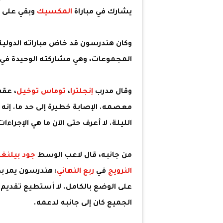
يشارك في مباراة
المكسيك
وبقي على مق
المجموعات، وهي مشاركته الوحيدة في ا
وقال مدرب
إنجلترا
،
توماس توخيل
، عقب
معصمه. الإصابة خطيرة إلى حد ما. إنه 
الليلة. لا أعرف حتى الآن ما هي الإجراءات
من جانبه، قال لاعب الوسط
جود بيلنغ
النرويج
في
ربع النهائي
: هندرسون يمر 
على الوضع بالكامل. لا أستطيع تقديم ا
الجميع كان إلى جانبه لدعمه.