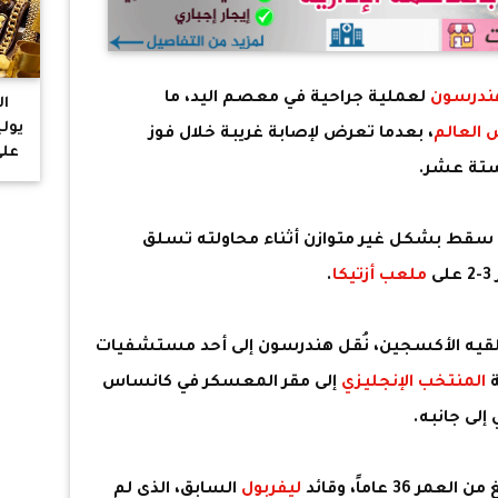
هندرسون
لعملية جراحية في معصم اليد، ما
العالم
، بعدما تعرض لإصابة غريبة خلال فوز
على
ستة عشر.
ال
سقط بشكل غير متوازن أثناء محاولته تسلق
ى
ملعب أزتيكا
.
قيه الأكسجين، نُقل هندرسون إلى أحد مستشفيات
المنتخب الإنجليزي
إلى مقر المعسكر في كانساس
إلى جانبه.
 عاماً، وقائد
ليفربول
السابق، الذي لم