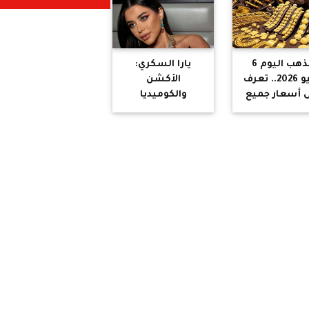
العالم
الذهب اليوم 6
يارا السكري:
يوليو 2026.. تعرف
الأكشن
 أسعار جميع
والكوميديا
أعيرة والجنيه
شجعاني على
الذهب
خوض تجربة "صقر
وكناريا"