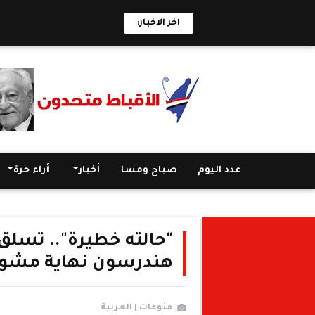
اخر الاخبار:
عدد اليوم
صباح ومسا
أخبار
أراء حرة
"حالته خطيرة".. تسلق 
هندرسون نهاية مشوا
منوعات | العربية