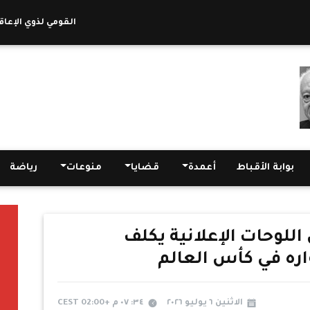
القومي لذوي الإعاقة: أكثر من 10 آلاف أسرة استفادت من م
بوابة الأقباط
أعمدة
قضايا
منوعات
رياضة
اللوحات الإعلانية يكلف
ره في كأس العالم
الاثنين ٦ يوليو ٢٠٢٦
٣٤: ٠٧ م +02:00 CEST