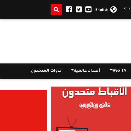
بادرة أسرتي قوتي
القومي لذوي الإعاقة: أكثر من 10 آلاف أسرة استفاد
English
Web TV
أصداء عالمية
ندوات المتحدون