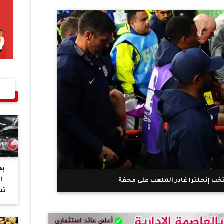
بع
ا
ب إنجلترا غادر الملعب على محفة
تس
أس
وا