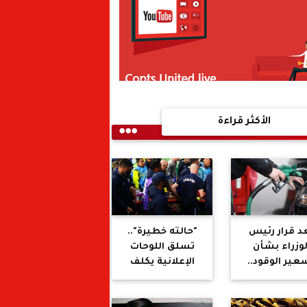
الأكثر قراءة
د قرار رئيس
"حالته خطيرة"..
لوزراء بشأن
تسلق اللوحات
عير الوقود..
الإعلانية يكلف
عار البنزين
هندرسون نهاية
لسولار اليوم
مشواره في كأس