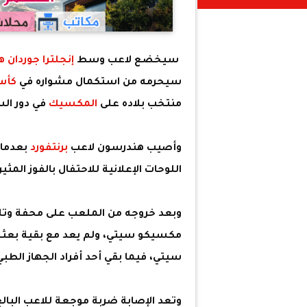
سيخضع لاعب وسط
إنجلترا
جوردان 
سيحرمه من استكمال مشواره في
كأس 
منتخب بلاده على
المكسيك
في دور ال
وأصيب هندرسون لاعب
برنتفورد
بعدما 
اللوحات الإعلانية للاحتفال بالفوز المثير 3-2 عل
وبعد خروجه من الملعب على محفة وتل
مكسيكو سيتي، ولم يعد مع بقية بعثة
سيتي، فيما بقي أحد أفراد الجهاز الطبي 
وتعد الإصابة ضربة موجعة للاعب البالغ من العمر 36