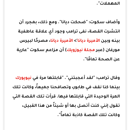
المهملات".
وأضاف سكوت: "ضحكت ديانا". ومع ذلك، بمجرد أن
انتشرت القصة، نفى ترامب وجود أي علاقة عاطفية
بينه وبين
الأميرة ديانا
'>
الأميرة ديانا
، مصرحًا لبيرس
مورغان (عبر
مجلة نيوزويك
) أن مزاعم سكوت "عارية
عن الصحة تمامًا".
وقال ترامب: "لقد أعجبتني". "قابلتها مرة في
نيويورك
بينما كنا نقف في طابور، وتصافحنا جميعاً، وكانت تلك
المرة الوحيدة التي قابلتها فيها. قرأت تلك القصة التي
تقول إنني كنت أتصل بها أو شيئاً من هذا القبيل،
وكانت تلك القصة كاذبة تماماً".