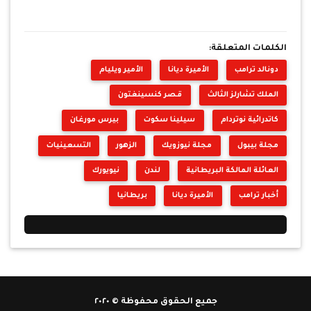
الكلمات المتعلقة:
دونالد ترامب
الأميرة ديانا
الأمير ويليام
الملك تشارلز الثالث
قصر كنسينغتون
كاتدرائية نوتردام
سيلينا سكوت
بيرس مورغان
مجلة بيبول
مجلة نيوزويك
الزهور
التسعينيات
العائلة المالكة البريطانية
لندن
نيويورك
أخبار ترامب
الأميرة ديانا
بريطانيا
جميع الحقوق محفوظة © ٢٠٢٠