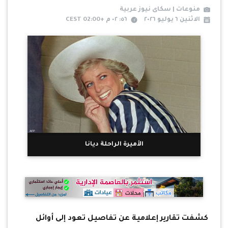
منوعات | سكاى نيوز عربية
الاثنين ٦ يوليو ٢٠٢٦
٥٦: ٠٢ م +02:00 CEST
الأميرة الراحلة ديانا
كشفت تقارير إعلامية عن تفاصيل تعود إلى أوائل