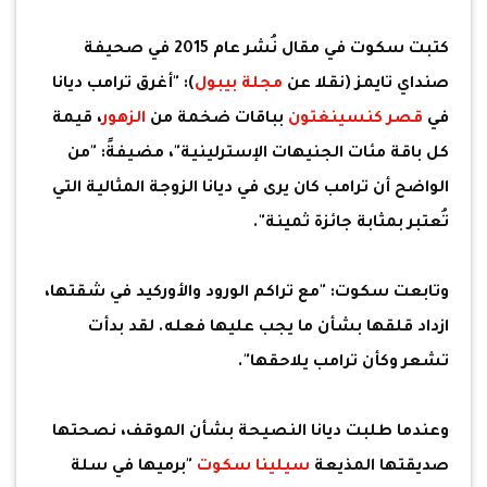
كتبت سكوت في مقال نُشر عام 2015 في صحيفة
صنداي تايمز (نقلا عن
مجلة بيبول
): "أغرق ترامب ديانا
في
قصر كنسينغتون
بباقات ضخمة من
الزهور
، قيمة
كل باقة مئات الجنيهات الإسترلينية"، مضيفةً: "من
الواضح أن ترامب كان يرى في ديانا الزوجة المثالية التي
تُعتبر بمثابة جائزة ثمينة".
وتابعت سكوت: "مع تراكم الورود والأوركيد في شقتها،
ازداد قلقها بشأن ما يجب عليها فعله. لقد بدأت
تشعر وكأن ترامب يلاحقها".
وعندما طلبت ديانا النصيحة بشأن الموقف، نصحتها
صديقتها المذيعة
سيلينا سكوت
"برميها في سلة