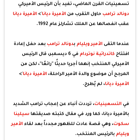
تسعينيات القرن الماضي، تفيد بأن الرئيس الأميركي
دونالد ترامب
حاول التقرب من
الأميرة ديانا
'>
الأميرة ديانا
عقب انفصالها عن الملك تشارلز عام 1992.
عندما التقى
الأمير ويليام
ب
دونالد ترامب
بعد حفل إعادة
افتتاح
كاتدرائية نوتردام
في 6 ديسمبر، قال الرئيس
الأميركي المنتخب إنهما أجريا حديثًا "رائعًا"، لكن من
المرجح أن موضوع والدة الأمير الراحلة،
الأميرة ديانا
'>
الأميرة ديانا
، لم يُطرح.
في
التسعينيات
، ترددت أنباء عن إعجاب ترامب الشديد
بالأميرة ديانا، كما ورد في مقال كتبته صديقتها
سيلينا
سكوت
، وهي قصة عادت للظهور مجدداً بعد لقاء
الأمير
ويليام
بالرئيس المنتخب.