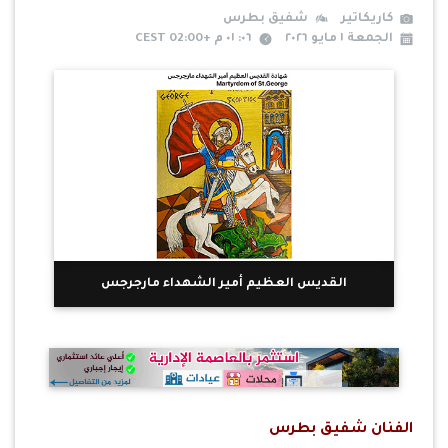
كاريكاتير
شفيق بطرس
الجمعة ١ مايو ٢٠٢٦
٠٦: ٠١ م +02:00 CEST
القديس العظيم أمير الشهداء مارجرجس
الفنان شفيق بطرس