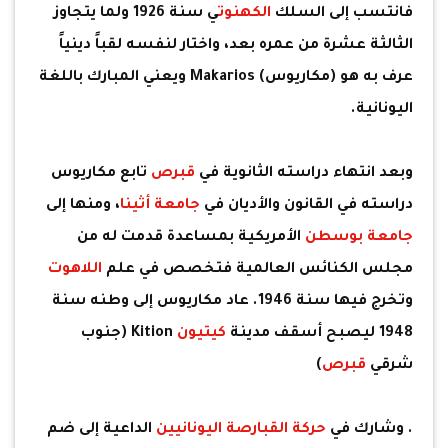
فانتسب إلى السلك
الكهنوت
ي سنة 1926 ولما يتجاوز
الثالثة عشرة من عمره بعد، واختار لنفسه لقباً دينياً
عرف به هو (مكاريوس) Makarios ويعني المبارك باللغة
اليونانية.
وبعد انتهاء دراسته الثانوية في
قبرص
تابع مكاريوس
دراسته في القانون والأديان في
جامعة أثينا
، ومنها إلى
جامعة بوسطن
الأمريكية بمساعدة قدمت له من
مجلس الكنائس العالمية فتخصص في علم
اللاهوت
وتخرج فيها سنة 1946. عاد مكاريوس إلى وطنه سنة
1948 ليصبح أسقف مدينة
كيتيون
Kition (جنوب
شرقي
قبرص
)
. وشارك في
حركة القبارصة اليونانيين
الداعية إلى ضم