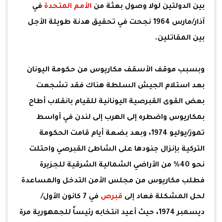
بين الدولتين لولا وصول بعثة من
الأمم المتحدة
في
آذار/مارس 1964 نجحت في تحقيق هدنة طويلة الأجل
بين المقاتلين.
وبسبب موقف الأسقف مكاريوس من حكومة اليونان
بعد استلام الجيش السلطة هناك فقد تشجعت
بعض القوى القبرصية اليونانية للقيام بانقلاب أطاح
بمكاريوس واضطره إلى الهرب إلى لندن في أواسط
تموز/يوليو 1974، وبعد بضعة أيام قامت الحكومة
التركية بإنزال جنودها على الشاطئ القبرصي واحتلت
نحو 40% من الأراضي الشمالية الشرقية للجزيرة
فطلب مكاريوس من مجلس الأمن التدخل والمساعدة
لحل المشكلة فعاد إلى
قبرص
في 7 كانون الأول/
ديسمبر 1974، حيث أعيد انتخابه رئيساً للجمهورية مرة