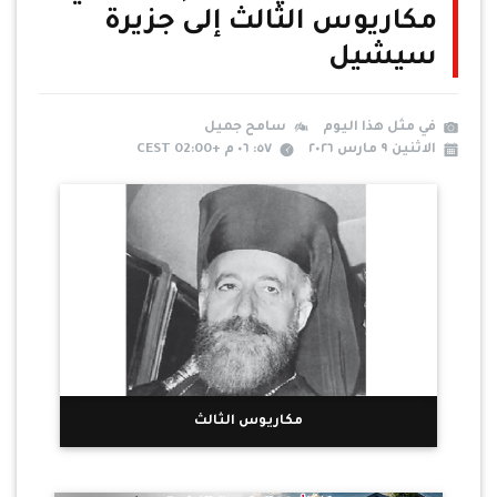
مكاريوس الثالث إلى جزيرة
سيشيل
في مثل هذا اليوم
سامح جميل
الاثنين ٩ مارس ٢٠٢٦
٥٧: ٠٦ م +02:00 CEST
مكاريوس الثالث