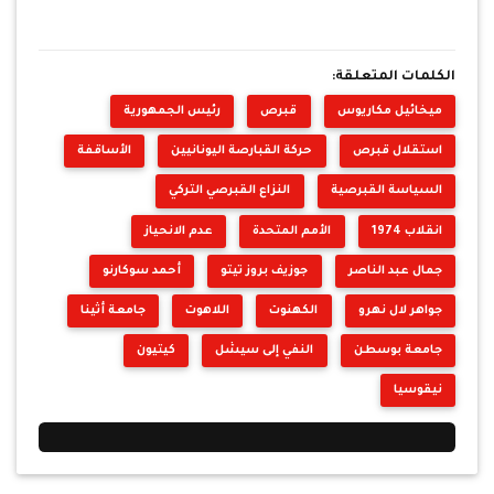
الكلمات المتعلقة:
ميخائيل مكاريوس
قبرص
رئيس الجمهورية
استقلال قبرص
حركة القبارصة اليونانيين
الأساقفة
السياسة القبرصية
النزاع القبرصي التركي
انقلاب 1974
الأمم المتحدة
عدم الانحياز
جمال عبد الناصر
جوزيف بروز تيتو
أحمد سوكارنو
جواهر لال نهرو
الكهنوت
اللاهوت
جامعة أثينا
جامعة بوسطن
النفي إلى سيشل
كيتيون
نيقوسيا