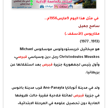
في مثل هذا اليوم 9مارس1956م..
سامح جميل
مكاريوس (الأسقف ـ)
(1913 ـ 1977)
هو ميخائيل خريستودولوس موسكوس Michael
Christodoulos Mouskos رجل دين وسياسي
قبرص
ي،
وأول رئيس لجمهورية جزيرة
قبرص
بعد استقلالها عن
بريطانيا.
ولد في مدينة أنوبانايا Ano-Panayia قرب مدينة باخوس
في جزيرة
قبرص
لعائلة فلاحية فقيرة حالت ظروفها
المادية دون تحصيل علومه في المرحلة الابتدائية،