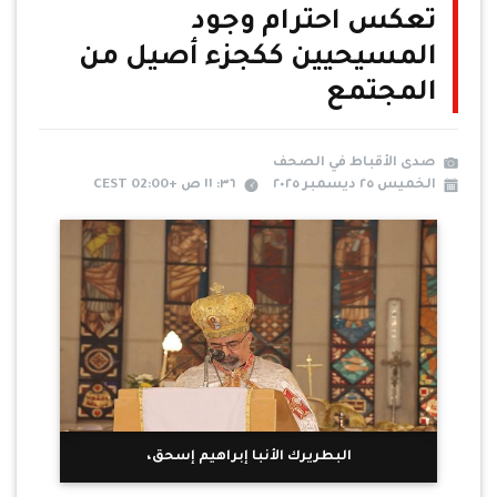
تعكس احترام وجود
المسيحيين ككجزء أصيل من
المجتمع
صدى الأقباط في الصحف
الخميس ٢٥ ديسمبر ٢٠٢٥
٣٦: ١١ ص +02:00 CEST
البطريرك الأنبا إبراهيم إسحق،