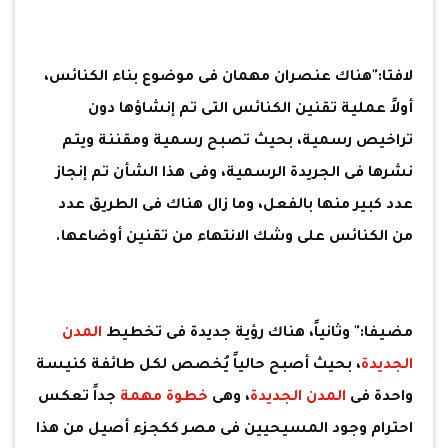
لافتا:"هناك عنصران مهمان فى موضوع بناء الكنائس،
أولاً عملية تقنين الكنائس التى تم إنشاؤها دون
تراخيص رسمية، بحيث تصبح رسمية ومقننة ويتم
نشرها فى الجريدة الرسمية، وفى هذا الشأن تم إنجاز
عدد كبير منها بالفعل، وما زال هناك فى الطريق عدد
من الكنائس على وشك الانتهاء من تقنين أوضاعها.
مضيفا:" وثانياً، هناك رؤية جديدة فى تخطيط
المدن
الجديدة
، بحيث أصبح حالياً يُخصص لكل طائفة كنيسة
واحدة فى
المدن الجديدة
، وهى
خطوة مهمة
جداً تعكس
احترام وجود المسيحيين فى مصر ككجزء أصيل من هذا