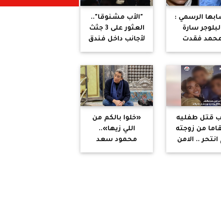
بها الرسمي :
"الأب مشنوقا"..
لبلوجر سارة
العثور على 3 جثث
حمد فقدت
لأجانب داخل فندق
لبصر نهائيا
بالاسكندرية
ب قتل طفليه
«خلوا بالكم من
قاما من زوجته
اللي زيها»..
انتحر .. الامن
محمود سعد
صري يحل لغز
يتحدث عن أجمل
جثث الاجانب
سيدة عرفها في
بفندق
حياته
لاسكندرية"