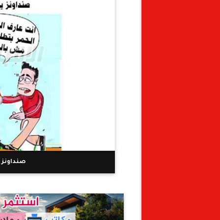
صنداونز ي