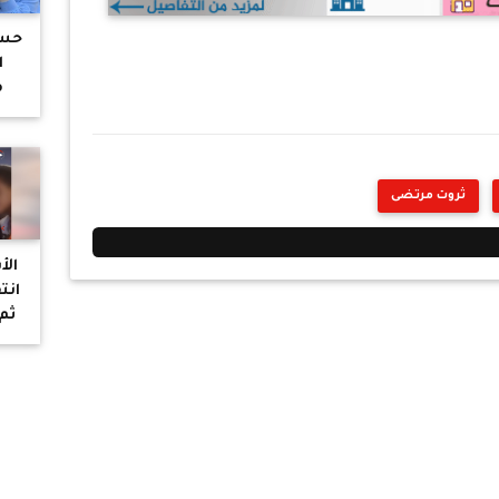
حسا
ا
م
ا
ثروت مرتضى
الأ
انت
ثم 
الم
"
ا