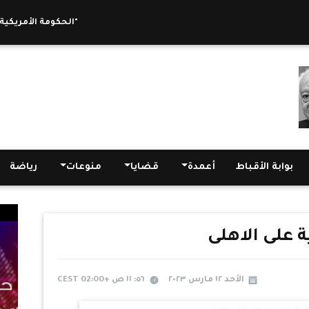
الحكومة الأمريكية تبحث إيجاد حلول بعد انهيار بنك "سيليكون فايبر"
بوابة الأقباط
أعمدة
قضايا
منوعات
رياضة
 على الاهلى
الأحد ١٢ مارس ٢٠٢٣
٥٦: ١١ ص +02:00 CEST