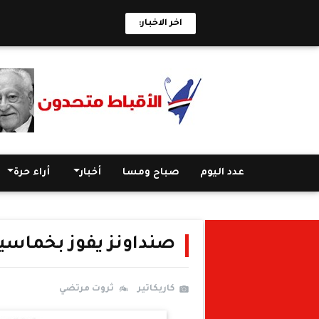
اخر الاخبار:
عدد اليوم
صباح ومسا
أخبار
أراء حرة
صنداونز يفوز بخماسية
كاريكاتير
ثروت مرتضي