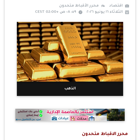
اقتصاد
محرر الأقباط متحدون
الثلاثاء ١٦ يونيو ٢٠٢٦
٥٩: ٠٨ ص +02:00 CEST
الذهب
محرر الاقباط متحدون