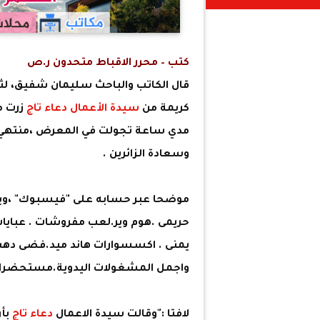
كتب – محرر الاقباط متحدون ر.ص
قال الكاتب والباحث سليمان شفيق، لثل
كريمة من
سيدة الأعمال
دعاء تاج
زرت م
مدي ساعة تجولت في المعرض ،منتهي الا
وسعادة الزائرين .
موضحا عبر حسابه على "فيسبوك" ،وي
حريمى .هوم وير.لعب مفروشات . عبايا
يمنى . اكسسوارات هاند ميد.فضى ده
واجمل المشغولات اليدوية.مستحضرات
لافتا :"وقالت سيدة الاعمال
دعاء تاج
بأن