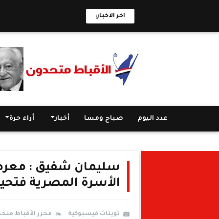
اخر الاخبار:
عدد اليوم
صباح ومسا
أخبار
أراء حرة
سليمان شفيق : معرض 
الأسرة المصرية فتحية
تويتات فيسبوكية
محرر الأقباط متح