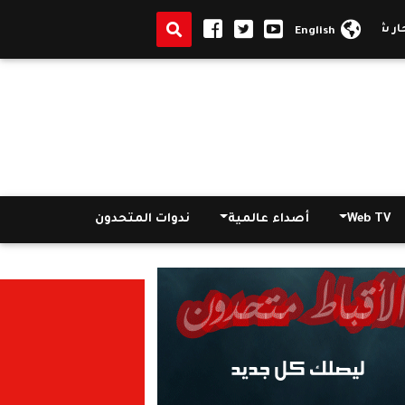
جره ل7 اشخاص
|
التجديد لسيد السويركى صاحب محلات التوحيد والنور 45 يوما بتهمة تمو
English
Web TV
أصداء عالمية
ندوات المتحدون