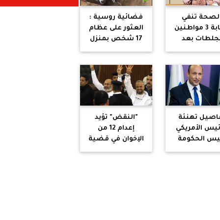
لصحة تنفي
فضائية روسية :
إصابة 3 مواطنين
العثور على عظام
جلطات بعد
17 شخص بمنزل
لقيهم لقاح
سفاح مكسيكي
سترازينيكا
قطع أوصال
ضحية بمنشار
(فيديو)
اصيل تهنئة
"النقض" تؤيد
ئيس الأمريكي
إعدام 12 من
يس الحكومة
الإخوان في قضية
الإسرائيلية
اعتصام رابعة من
الجديدة
بينهم البلتاجي
وصفوت حجازي