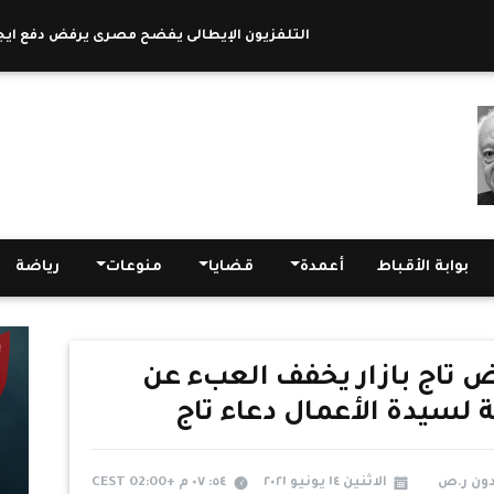
التلفزيون الإيطالى يفضح مصرى يرفض دفع ايجار شقته ويؤ
بوابة الأقباط
أعمدة
قضايا
منوعات
رياضة
تاج بازار يخفف العبء عن
 لسيدة الأعمال دعاء تاج
دون ر.ص
الاثنين ١٤ يونيو ٢٠٢١
٥٤: ٠٧ م +02:00 CEST