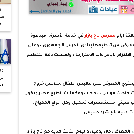
ا
ب
ت
اثة أيام
معرض تاج بازار
في خدمة الأسرة، فبدعوة
أ
عرض من تنظيمها بنادي الحرس الجمهوري ، وعلي
لتزام بالإجراءات الاحترازية ، ولمست دقة التنظيم
تف
الر
حتوي المعرض على ملابس اطفال .ملابس خروج
رئ
ت.حاجات موبيل .الحجاب ومكملات الطرح عطار وبخور
ب صيني مستحضرات تجميل.وكل انواع المكياج.
 عنيه بالبشره طبيعي.
 المعرض كان يومين واليوم الثالث هديه مع تاج بازار،