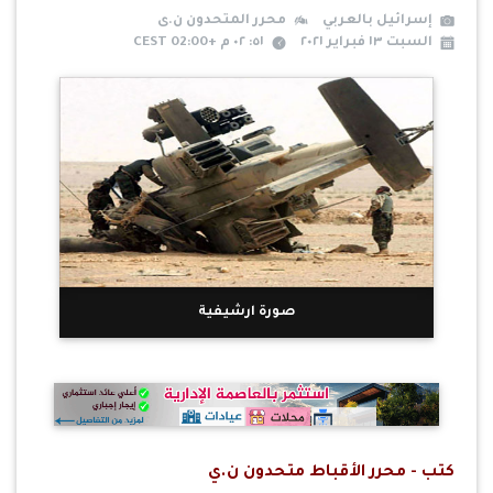
إسرائيل بالعربي
محرر المتحدون ن.ى
السبت ١٣ فبراير ٢٠٢١
٥١: ٠٢ م +02:00 CEST
صورة ارشيفية
كتب - محرر الأقباط متحدون ن.ي